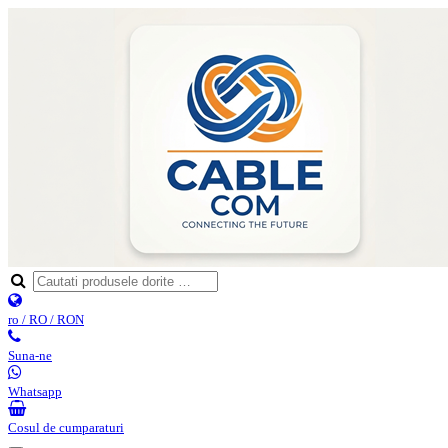
ro / RO / RON
Suna-ne
Whatsapp
Cosul de cumparaturi