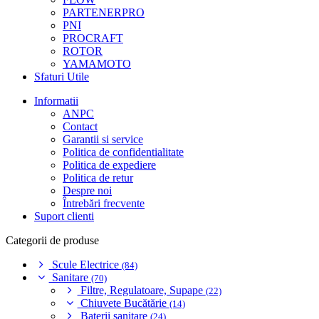
PARTENERPRO
PNI
PROCRAFT
ROTOR
YAMAMOTO
Sfaturi Utile
Informatii
ANPC
Contact
Garantii si service
Politica de confidentialitate
Politica de expediere
Politica de retur
Despre noi
Întrebări frecvente
Suport clienti
Categorii de produse
Scule Electrice
(84)
Sanitare
(70)
Filtre, Regulatoare, Supape
(22)
Chiuvete Bucătărie
(14)
Baterii sanitare
(24)