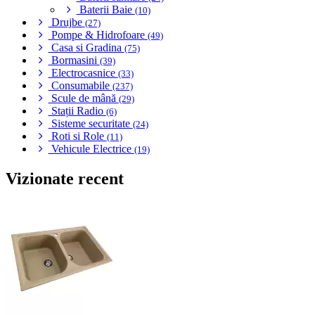
Baterii Baie
(10)
Drujbe
(27)
Pompe & Hidrofoare
(49)
Casa si Gradina
(75)
Bormasini
(39)
Electrocasnice
(33)
Consumabile
(237)
Scule de mână
(29)
Stații Radio
(6)
Sisteme securitate
(24)
Roti si Role
(11)
Vehicule Electrice
(19)
Vizionate recent