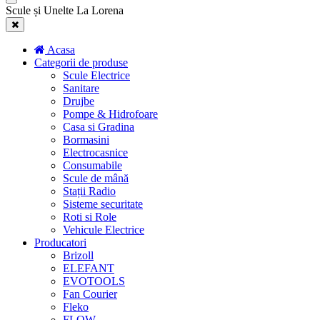
Scule și Unelte La Lorena
Acasa
Categorii de produse
Scule Electrice
Sanitare
Drujbe
Pompe & Hidrofoare
Casa si Gradina
Bormasini
Electrocasnice
Consumabile
Scule de mână
Stații Radio
Sisteme securitate
Roti si Role
Vehicule Electrice
Producatori
Brizoll
ELEFANT
EVOTOOLS
Fan Courier
Fleko
FLOW