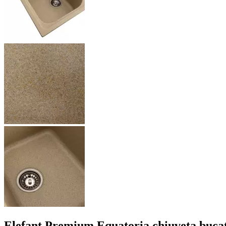
Elefant Premium Equatoria chiuveta bucat