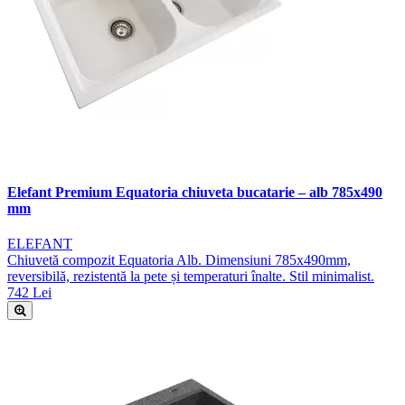
Elefant Premium Equatoria chiuveta bucatarie – alb 785x490
mm
ELEFANT
Chiuvetă compozit Equatoria Alb. Dimensiuni 785x490mm,
reversibilă, rezistentă la pete și temperaturi înalte. Stil minimalist.
742 Lei