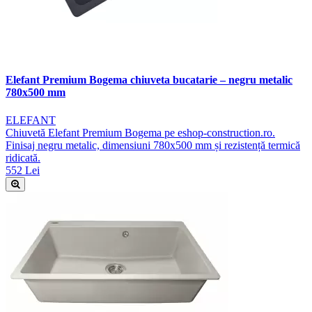
Elefant Premium Bogema chiuveta bucatarie – negru metalic
780x500 mm
ELEFANT
Chiuvetă Elefant Premium Bogema pe eshop-construction.ro.
Finisaj negru metalic, dimensiuni 780x500 mm și rezistență termică
ridicată.
552 Lei