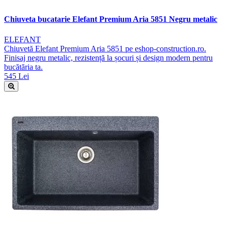
Chiuveta bucatarie Elefant Premium Aria 5851 Negru metalic
ELEFANT
Chiuvetă Elefant Premium Aria 5851 pe eshop-construction.ro.
Finisaj negru metalic, rezistență la șocuri și design modern pentru
bucătăria ta.
545 Lei