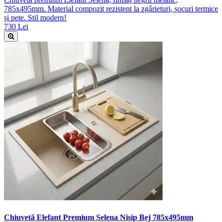
785x495mm. Material compozit rezistent la zgârieturi, șocuri termice
și pete. Stil modern!
730 Lei
Chiuvetă Elefant Premium Selena Nisip Bej 785x495mm