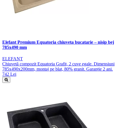
Elefant Premium Equatoria chiuveta bucatarie – nisip bej
785x490 mm
ELEFANT
Chiuvetă compozit Equatoria Grafit, 2 cuve egale. Dimensiuni
785x490x200mm, montaj pe blat, 80% granit. Garanție 2 ani.
742 Lei