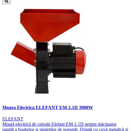
Moara Electrica ELEFANT EM-1.1D 3900W
ELEFANT
Moară electrică de cereale Elefant EM-1.1D pentru măcinarea
rapidă a boabelor și știuleților de porumb. Dotată cu cuvă metalică și