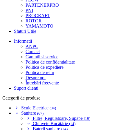
PARTENERPRO
PNI
PROCRAFT
ROTOR
YAMAMOTO
Sfaturi Utile
Informatii
ANPC
Contact
Garantii si service
Politica de confidentialitate
Politica de expediere
Politica de retur
Despre noi
Întrebări frecvente
Suport clienti
Categorii de produse
Scule Electrice
(84)
Sanitare
(67)
Filtre, Regulatoare, Supape
(19)
Chiuvete Bucătărie
(14)
Baterii sanitare
(24)