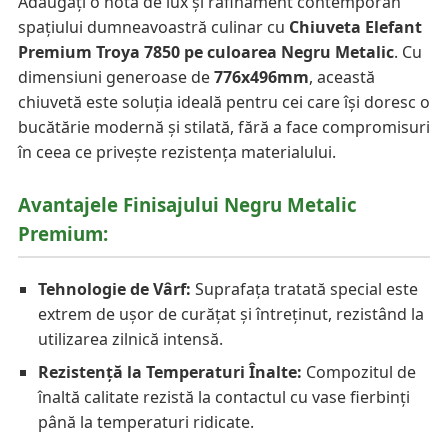
Adăugați o notă de lux și rafinament contemporan
spațiului dumneavoastră culinar cu
Chiuveta Elefant
Premium Troya 7850 pe culoarea Negru Metalic
. Cu
dimensiuni generoase de
776x496mm
, această
chiuvetă este soluția ideală pentru cei care își doresc o
bucătărie modernă și stilată, fără a face compromisuri
în ceea ce privește rezistența materialului.
Avantajele Finisajului Negru Metalic
Premium:
Tehnologie de Vârf:
Suprafața tratată special este
extrem de ușor de curățat și întreținut, rezistând la
utilizarea zilnică intensă.
Rezistență la Temperaturi Înalte:
Compozitul de
înaltă calitate rezistă la contactul cu vase fierbinți
până la temperaturi ridicate.