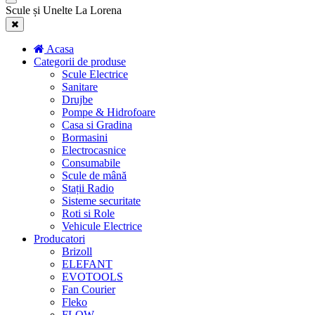
Scule și Unelte La Lorena
Acasa
Categorii de produse
Scule Electrice
Sanitare
Drujbe
Pompe & Hidrofoare
Casa si Gradina
Bormasini
Electrocasnice
Consumabile
Scule de mână
Stații Radio
Sisteme securitate
Roti si Role
Vehicule Electrice
Producatori
Brizoll
ELEFANT
EVOTOOLS
Fan Courier
Fleko
FLOW