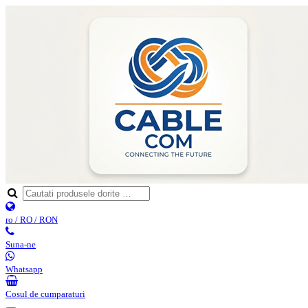
ro / RO / RON
Suna-ne
Whatsapp
Cosul de cumparaturi