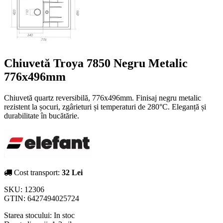
Chiuvetă Troya 7850 Negru Metalic
776x496mm
Chiuvetă quartz reversibilă, 776x496mm. Finisaj negru metalic
rezistent la șocuri, zgârieturi și temperaturi de 280°C. Eleganță și
durabilitate în bucătărie.
Cost transport:
32 Lei
SKU:
12306
GTIN:
6427494025724
Starea stocului:
In stoc