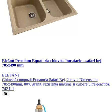
Elefant Premium Equatoria chiuveta bucatarie – safari bej
785x490 mm
ELEFANT
Chiuvetă compozit Equatoria Safari Bej, 2 cuve. Dimensiuni
785x490mm, 80% granit, rezistență maximă și culoare ultra-practică.
742 Lei