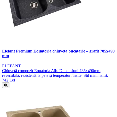
Elefant Premium Equatoria chiuveta bucatarie – grafit 785x490
mm
ELEFANT
Chiuvetă compozit Equatoria Alb. Dimensiuni 785x490mm,
reversibilă, rezistentă la pete și temperaturi înalte. Stil minimalist.
742 Lei