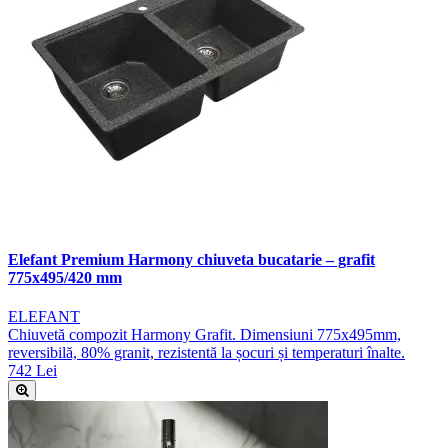
Elefant Premium Harmony chiuveta bucatarie – grafit
775x495/420 mm
ELEFANT
Chiuvetă compozit Harmony Grafit. Dimensiuni 775x495mm,
reversibilă, 80% granit, rezistentă la șocuri și temperaturi înalte.
742 Lei