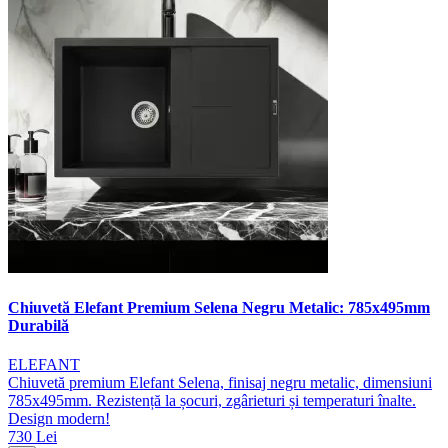
Chiuvetă Elefant Premium Selena Negru Metalic: 785x495mm
Durabilă
ELEFANT
Chiuvetă premium Elefant Selena, finisaj negru metalic, dimensiuni
785x495mm. Rezistență la șocuri, zgârieturi și temperaturi înalte.
Design modern!
730 Lei