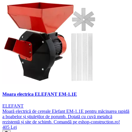
Moara electrica ELEFANT EM-1.1E
ELEFANT
Moară electrică de cereale Elefant EM-1.1E pentru măcinarea rapidă
a boabelor și știuleților de porumb. Dotată cu cuvă metalică
rezistentă și site de schimb. Comandă pe eshop-construction.ro!
405 Lei