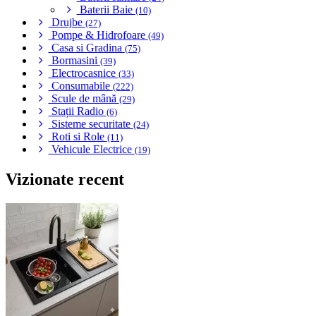
Baterii Baie
(10)
Drujbe
(27)
Pompe & Hidrofoare
(49)
Casa si Gradina
(75)
Bormasini
(39)
Electrocasnice
(33)
Consumabile
(222)
Scule de mână
(29)
Stații Radio
(6)
Sisteme securitate
(24)
Roti si Role
(11)
Vehicule Electrice
(19)
Vizionate recent