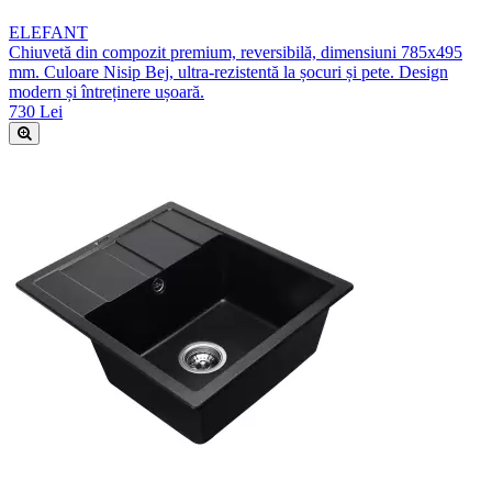
ELEFANT
Chiuvetă din compozit premium, reversibilă, dimensiuni 785x495
mm. Culoare Nisip Bej, ultra-rezistentă la șocuri și pete. Design
modern și întreținere ușoară.
730 Lei