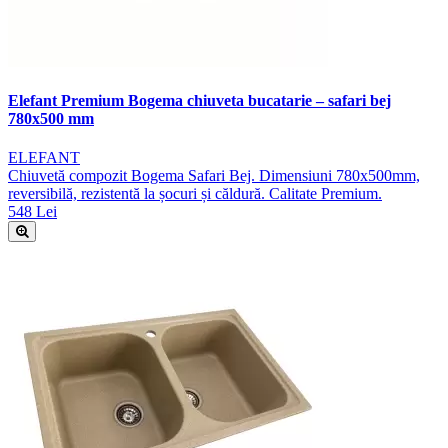
Elefant Premium Bogema chiuveta bucatarie – safari bej
780x500 mm
ELEFANT
Chiuvetă compozit Bogema Safari Bej. Dimensiuni 780x500mm,
reversibilă, rezistentă la șocuri și căldură. Calitate Premium.
548 Lei