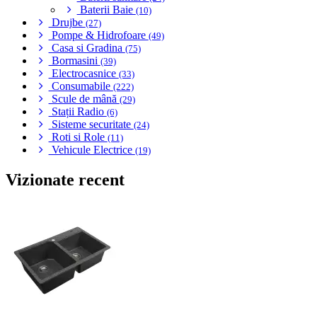
Baterii Baie
(10)
Drujbe
(27)
Pompe & Hidrofoare
(49)
Casa si Gradina
(75)
Bormasini
(39)
Electrocasnice
(33)
Consumabile
(222)
Scule de mână
(29)
Stații Radio
(6)
Sisteme securitate
(24)
Roti si Role
(11)
Vehicule Electrice
(19)
Vizionate recent