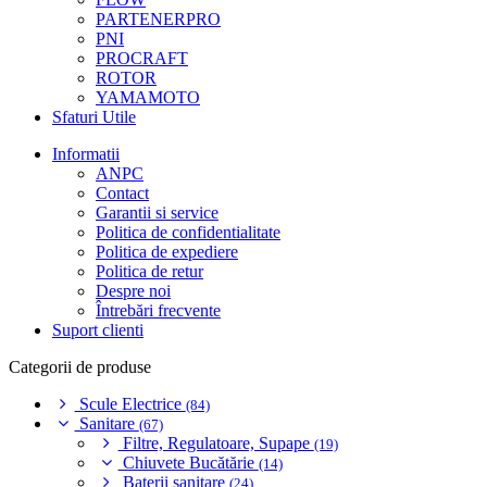
PARTENERPRO
PNI
PROCRAFT
ROTOR
YAMAMOTO
Sfaturi Utile
Informatii
ANPC
Contact
Garantii si service
Politica de confidentialitate
Politica de expediere
Politica de retur
Despre noi
Întrebări frecvente
Suport clienti
Categorii de produse
Scule Electrice
(84)
Sanitare
(67)
Filtre, Regulatoare, Supape
(19)
Chiuvete Bucătărie
(14)
Baterii sanitare
(24)