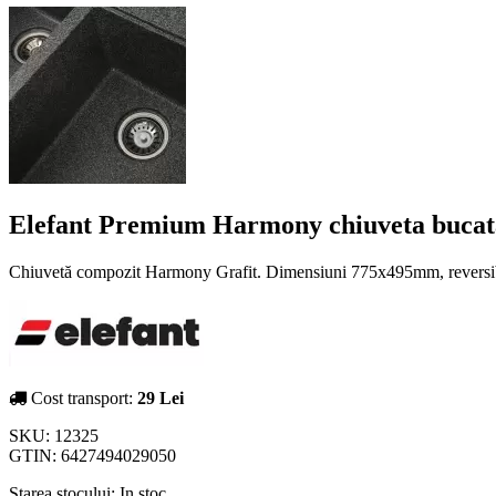
Elefant Premium Harmony chiuveta bucata
Chiuvetă compozit Harmony Grafit. Dimensiuni 775x495mm, reversibilă,
Cost transport:
29 Lei
SKU:
12325
GTIN:
6427494029050
Starea stocului:
In stoc