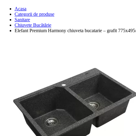
Acasa
Categorii de produse
Sanitare
Chiuvete Bucătărie
Elefant Premium Harmony chiuveta bucatarie – grafit 775x49