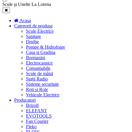
Scule și Unelte La Lorena
Acasa
Categorii de produse
Scule Electrice
Sanitare
Drujbe
Pompe & Hidrofoare
Casa si Gradina
Bormasini
Electrocasnice
Consumabile
Scule de mână
Stații Radio
Sisteme securitate
Roti si Role
Vehicule Electrice
Producatori
Brizoll
ELEFANT
EVOTOOLS
Fan Courier
Fleko
FLOW