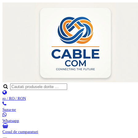
ro / RO / RON
Suna-ne
Whatsapp
Cosul de cumparaturi