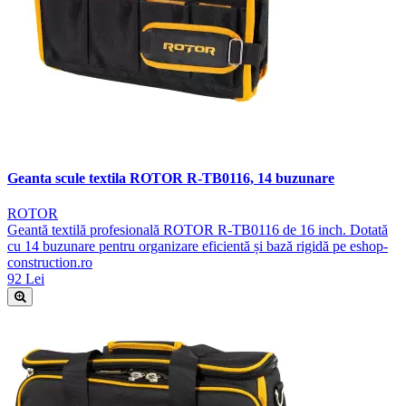
Geanta scule textila ROTOR R-TB0116, 14 buzunare
ROTOR
Geantă textilă profesională ROTOR R-TB0116 de 16 inch. Dotată
cu 14 buzunare pentru organizare eficientă și bază rigidă pe eshop-
construction.ro
92 Lei