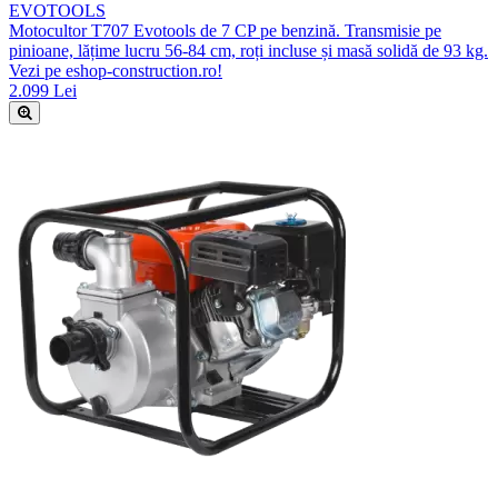
EVOTOOLS
Motocultor T707 Evotools de 7 CP pe benzină. Transmisie pe
pinioane, lățime lucru 56-84 cm, roți incluse și masă solidă de 93 kg.
Vezi pe eshop-construction.ro!
2.099 Lei