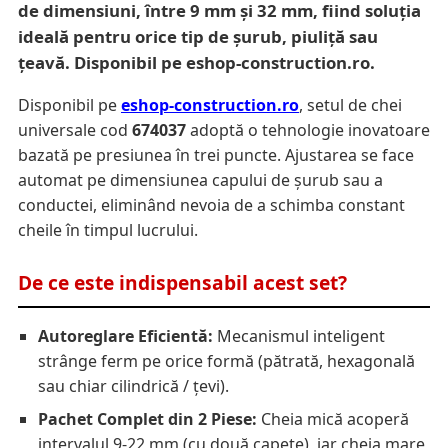
de dimensiuni, între 9 mm și 32 mm, fiind soluția
ideală pentru orice tip de șurub, piuliță sau
țeavă. Disponibil pe eshop-construction.ro.
Disponibil pe
eshop-construction.ro
, setul de chei
universale cod
674037
adoptă o tehnologie inovatoare
bazată pe presiunea în trei puncte. Ajustarea se face
automat pe dimensiunea capului de șurub sau a
conductei, eliminând nevoia de a schimba constant
cheile în timpul lucrului.
De ce este indispensabil acest set?
Autoreglare Eficientă:
Mecanismul inteligent
strânge ferm pe orice formă (pătrată, hexagonală
sau chiar cilindrică / țevi).
Pachet Complet din 2 Piese:
Cheia mică acoperă
intervalul 9-22 mm (cu două capete), iar cheia mare