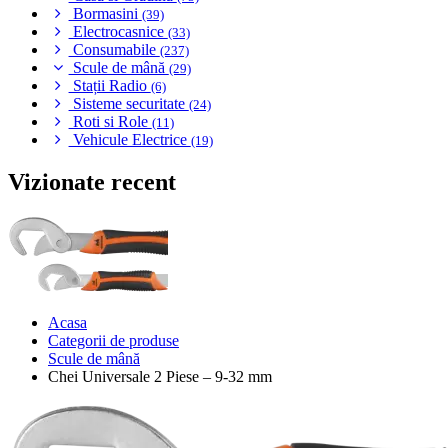
Bormasini
(39)
Electrocasnice
(33)
Consumabile
(237)
Scule de mână
(29)
Stații Radio
(6)
Sisteme securitate
(24)
Roti si Role
(11)
Vehicule Electrice
(19)
Vizionate recent
Acasa
Categorii de produse
Scule de mână
Chei Universale 2 Piese – 9-32 mm