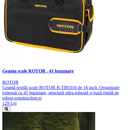
Geanta scule ROTOR , 41 buzunare
ROTOR
Geantă textilă scule ROTOR R-TB0316 de 16 inch. Organizare
extremă cu 41 buzunare, structură ultra-robustă și bază rigidă pe
eshop-construction.ro
129 Lei