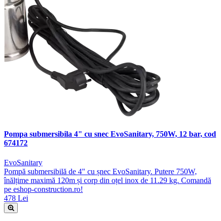
Pompa submersibila 4" cu snec EvoSanitary, 750W, 12 bar, cod
674172
EvoSanitary
Pompă submersibilă de 4" cu șnec EvoSanitary. Putere 750W,
înălțime maximă 120m și corp din oțel inox de 11.29 kg. Comandă
pe eshop-construction.ro!
478 Lei