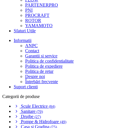
PARTENERPRO
PNI
PROCRAFT
ROTOR
YAMAMOTO
Sfaturi Utile
Informatii
ANPC
Contact
Garantii si service
Politica de confidentialitate
Politica de expediere
Politica de retur
Despre noi
Întrebări frecvente
Suport clienti
Categorii de produse
Scule Electrice
(84)
Sanitare
(70)
Drujbe
(27)
Pompe & Hidrofoare
(49)
Casa si Gradina
(75)