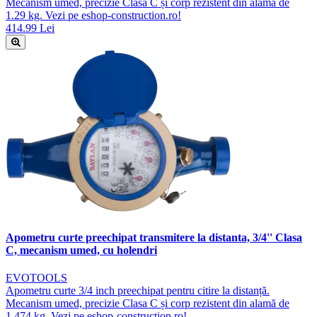
Mecanism umed, precizie Clasa C și corp rezistent din alamă de
1.29 kg. Vezi pe eshop-construction.ro!
414.99 Lei
Apometru curte preechipat transmitere la distanta, 3/4'' Clasa
C, mecanism umed, cu holendri
EVOTOOLS
Apometru curte 3/4 inch preechipat pentru citire la distanță.
Mecanism umed, precizie Clasa C și corp rezistent din alamă de
1.474 kg. Vezi pe eshop-construction.ro!