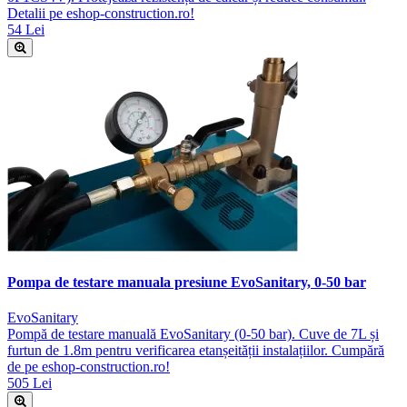
Detalii pe eshop-construction.ro!
54 Lei
Pompa de testare manuala presiune EvoSanitary, 0-50 bar
EvoSanitary
Pompă de testare manuală EvoSanitary (0-50 bar). Cuve de 7L și
furtun de 1.8m pentru verificarea etanșeității instalațiilor. Cumpără
de pe eshop-construction.ro!
505 Lei