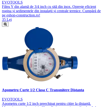
EVOTOOLS
Filtru Y din alamă de 3/4 inch cu sită din inox. Oprește eficient
rugina și sedimentele din instalații și centrale termice. Cumpără de
pe eshop-construction.ro!
35 Lei
Apometru Curte 1/2 Clasa C Transmitere Distanta
EVOTOOLS
Apometru curte 1/2 inch preechipat pentru citire la distanță.