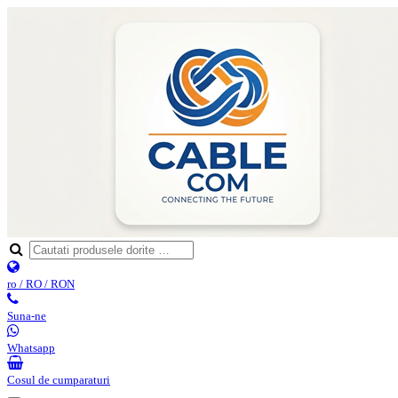
ro / RO / RON
Suna-ne
Whatsapp
Cosul de cumparaturi