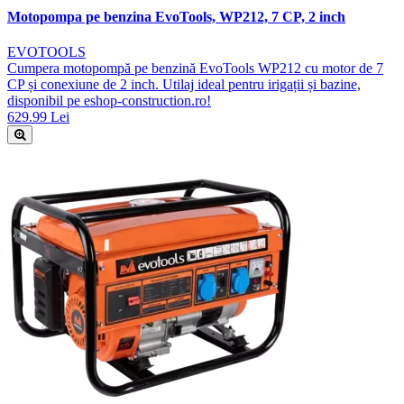
Motopompa pe benzina EvoTools, WP212, 7 CP, 2 inch
EVOTOOLS
Cumpera motopompă pe benzină EvoTools WP212 cu motor de 7
CP și conexiune de 2 inch. Utilaj ideal pentru irigații și bazine,
disponibil pe eshop-construction.ro!
629.99 Lei