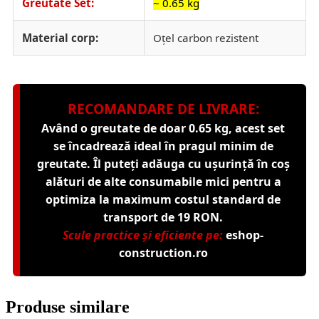
Greutate Set:
~ 0.65 kg
Material corp:
Oțel carbon rezistent
RECOMANDARE DE LIVRARE:
Având o greutate de doar 0.65 kg, acest set
se încadrează ideal în pragul minim de
greutate. Îl puteți adăuga cu ușurință în coș
alături de alte consumabile mici pentru a
optimiza la maximum costul standard de
transport de 19 RON.
Scule practice și eficiente pe:
eshop-
construction.ro
Produse similare