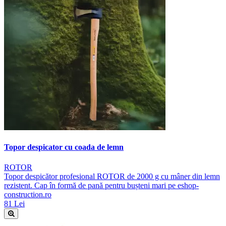
Topor despicator cu coada de lemn
ROTOR
Topor despicător profesional ROTOR de 2000 g cu mâner din lemn
rezistent. Cap în formă de pană pentru bușteni mari pe eshop-
construction.ro
81 Lei