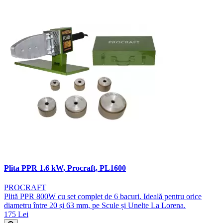
Plita PPR 1.6 kW, Procraft, PL1600
PROCRAFT
Plită PPR 800W cu set complet de 6 bacuri. Ideală pentru orice
diametru între 20 și 63 mm, pe Scule și Unelte La Lorena.
175 Lei