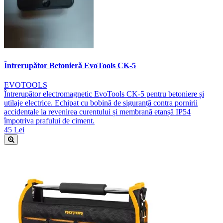
Întrerupător Betonieră EvoTools CK-5
EVOTOOLS
Întrerupător electromagnetic EvoTools CK-5 pentru betoniere și
utilaje electrice. Echipat cu bobină de siguranță contra pornirii
accidentale la revenirea curentului și membrană etanșă IP54
împotriva prafului de ciment.
45 Lei