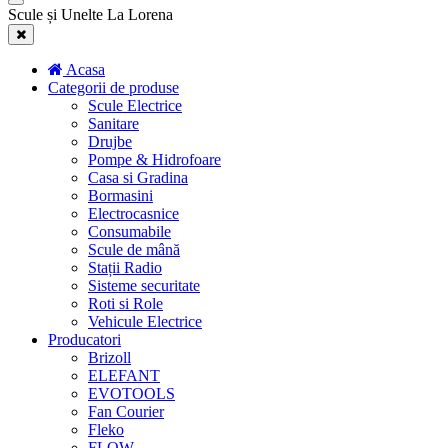
Scule și Unelte La Lorena
Acasa
Categorii de produse
Scule Electrice
Sanitare
Drujbe
Pompe & Hidrofoare
Casa si Gradina
Bormasini
Electrocasnice
Consumabile
Scule de mână
Stații Radio
Sisteme securitate
Roti si Role
Vehicule Electrice
Producatori
Brizoll
ELEFANT
EVOTOOLS
Fan Courier
Fleko
FLOW