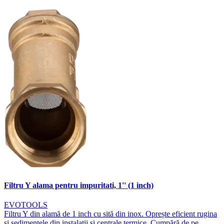
Filtru Y alama pentru impuritati, 1'' (1 inch)
EVOTOOLS
Filtru Y din alamă de 1 inch cu sită din inox. Oprește eficient rugina
și sedimentele din instalații și centrale termice. Cumpără de pe