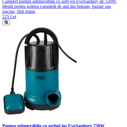
Cumperi pompă submersibilă cu sorb jos EvoSanitary de 550W.
Ideală pentru golirea completă de apă din butoaie, bazine sau
piscine, fără risipă.
225 Lei
Pompa submersibila cu sorbul jos EvoSanitary 750W