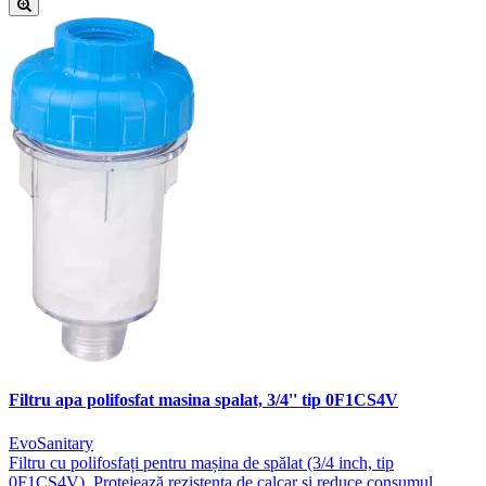
Filtru apa polifosfat masina spalat, 3/4'' tip 0F1CS4V
EvoSanitary
Filtru cu polifosfați pentru mașina de spălat (3/4 inch, tip
0F1CS4V). Protejează rezistența de calcar și reduce consumul.