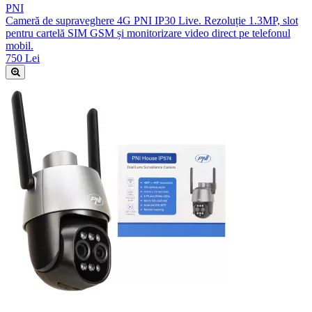
PNI
Cameră de supraveghere 4G PNI IP30 Live. Rezoluție 1.3MP, slot
pentru cartelă SIM GSM și monitorizare video direct pe telefonul
mobil.
750 Lei