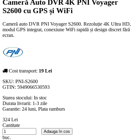
Cameră Auto DVR 4K PNI Voyager
S2600 cu GPS și WiFi
Cameră auto DVR PNI Voyager S2600. Rezoluție 4K Ultra HD,
modul GPS integrat, conexiune WiFi rapidă și design discret fără
ecran.
Cost transport:
19 Lei
SKU:
PNI-S2600
GTIN:
5949066530593
Starea stocului:
In stoc
Durata livrarii:
1-3 zile
Garantie: 24 luni, Plata ramburs
324 Lei
Cantitate
Adauga în cos
buc.