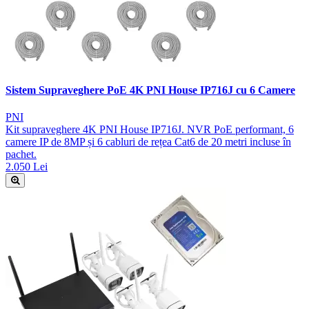
Sistem Supraveghere PoE 4K PNI House IP716J cu 6 Camere
PNI
Kit supraveghere 4K PNI House IP716J. NVR PoE performant, 6
camere IP de 8MP și 6 cabluri de rețea Cat6 de 20 metri incluse în
pachet.
2.050 Lei