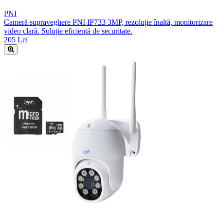
PNI
Cameră supraveghere PNI IP733 3MP, rezoluție înaltă, monitorizare
video clară. Soluție eficientă de securitate.
205 Lei