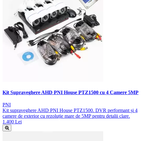
Kit Supraveghere AHD PNI House PTZ1500 cu 4 Camere 5MP
PNI
Kit supraveghere AHD PNI House PTZ1500. DVR performant și 4
camere de exterior cu rezoluție mare de 5MP pentru detalii clare.
1.400 Lei