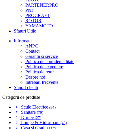
PARTENERPRO
PNI
PROCRAFT
ROTOR
YAMAMOTO
Sfaturi Utile
Informatii
ANPC
Contact
Garantii si service
Politica de confidentialitate
Politica de expediere
Politica de retur
Despre noi
Întrebări frecvente
Suport clienti
Categorii de produse
Scule Electrice
(84)
Sanitare
(70)
Drujbe
(27)
Pompe & Hidrofoare
(49)
Casa si Gradina
(75)