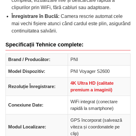
completă, vizualizare live și descărcare rapidă a
clipurilor prin WiFi, fără cabluri sau adaptoare.
Înregistrare în Buclă:
Camera rescrie automat cele
mai vechi fișiere atunci când cardul este plin, asigurând
continuitatea salvării.
Specificații Tehnice complete:
Brand / Producător:
PNI
Model Dispozitiv:
PNI Voyager S2600
4K Ultra HD (calitate
Rezoluție Înregistrare:
premium a imaginii)
WiFi integrat (conectare
Conexiune Date:
rapidă la smartphone)
GPS încorporat (salvează
Modul Localizare:
viteza și coordonatele pe
clip)