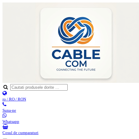
ro / RO / RON
Suna-ne
Whatsapp
Cosul de cumparaturi