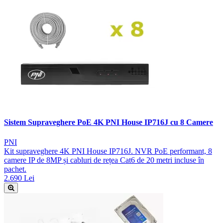
Sistem Supraveghere PoE 4K PNI House IP716J cu 8 Camere
PNI
Kit supraveghere 4K PNI House IP716J. NVR PoE performant, 8
camere IP de 8MP și cabluri de rețea Cat6 de 20 metri incluse în
pachet.
2.690 Lei