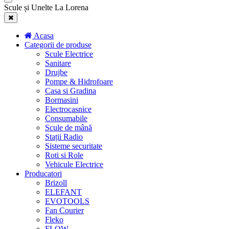
Scule și Unelte La Lorena
Acasa
Categorii de produse
Scule Electrice
Sanitare
Drujbe
Pompe & Hidrofoare
Casa si Gradina
Bormasini
Electrocasnice
Consumabile
Scule de mână
Stații Radio
Sisteme securitate
Roti si Role
Vehicule Electrice
Producatori
Brizoll
ELEFANT
EVOTOOLS
Fan Courier
Fleko
FLOW