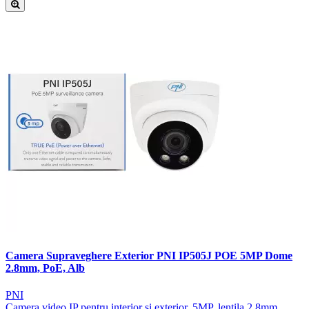
Camera Supraveghere Exterior PNI IP505J POE 5MP Dome
2.8mm, PoE, Alb
PNI
Camera video IP pentru interior si exterior, 5MP, lentila 2.8mm,