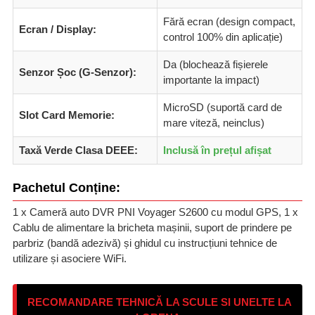
Fără ecran (design compact,
Ecran / Display:
control 100% din aplicație)
Da (blochează fișierele
Senzor Șoc (G-Senzor):
importante la impact)
MicroSD (suportă card de
Slot Card Memorie:
mare viteză, neinclus)
Taxă Verde Clasa DEEE:
Inclusă în prețul afișat
Pachetul Conține:
1 x Cameră auto DVR PNI Voyager S2600 cu modul GPS, 1 x
Cablu de alimentare la bricheta mașinii, suport de prindere pe
parbriz (bandă adezivă) și ghidul cu instrucțiuni tehnice de
utilizare și asociere WiFi.
RECOMANDARE TEHNICĂ LA SCULE SI UNELTE LA