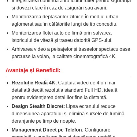
Înregistrarea continuă a traficului rutier pentru siguranță
și dovezi clare în caz de asigurări sau avarii.
Monitorizarea deplasărilor zilnice în mediul urban
aglomerat sau în călătoriile lungi de tip concediu.
Monitorizarea flotei auto de firmă prin salvarea
istoricului de viteză și traseu datorită GPS-ului.
Arhivarea video a peisajelor și traseelor spectaculoase
parcurse la volan, la calitate cinematografică 4K.
Avantaje și Beneficii:
Rezoluție Reală 4K:
Captură video de 4 ori mai
detaliată decât rezoluția standard Full HD, ideală
pentru evidențierea detaliilor fine la distanță.
Design Stealth Discret:
Lipsa ecranului reduce
dimensiunea aparatului și elimină sursele de lumină
deranjante pe timp de noapte.
Management Direct pe Telefon:
Configurare