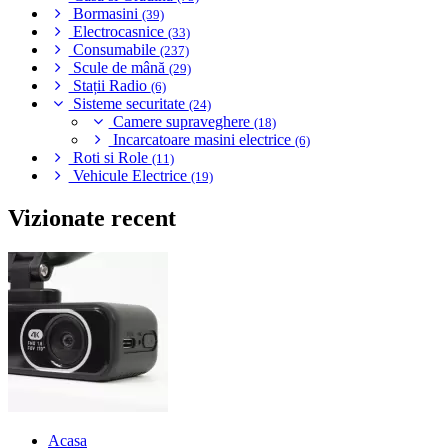
Bormasini
(39)
Electrocasnice
(33)
Consumabile
(237)
Scule de mână
(29)
Stații Radio
(6)
Sisteme securitate
(24)
Camere supraveghere
(18)
Incarcatoare masini electrice
(6)
Roti si Role
(11)
Vehicule Electrice
(19)
Vizionate recent
Acasa