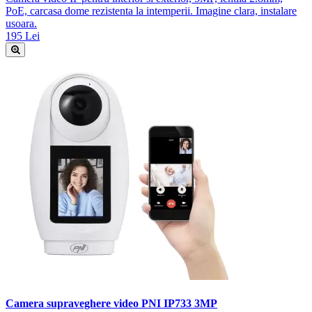
PoE, carcasa dome rezistenta la intemperii. Imagine clara, instalare
usoara.
195 Lei
Camera supraveghere video PNI IP733 3MP