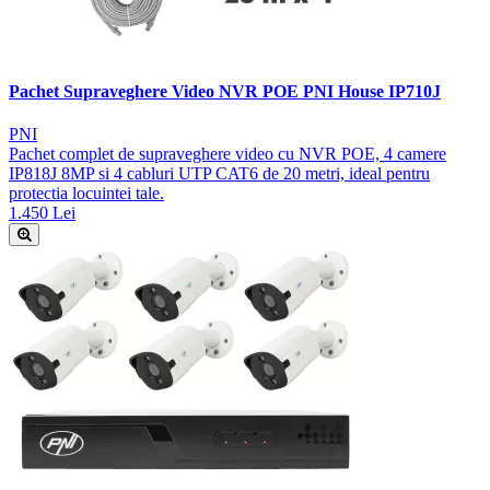
Pachet Supraveghere Video NVR POE PNI House IP710J
PNI
Pachet complet de supraveghere video cu NVR POE, 4 camere
IP818J 8MP si 4 cabluri UTP CAT6 de 20 metri, ideal pentru
protectia locuintei tale.
1.450 Lei