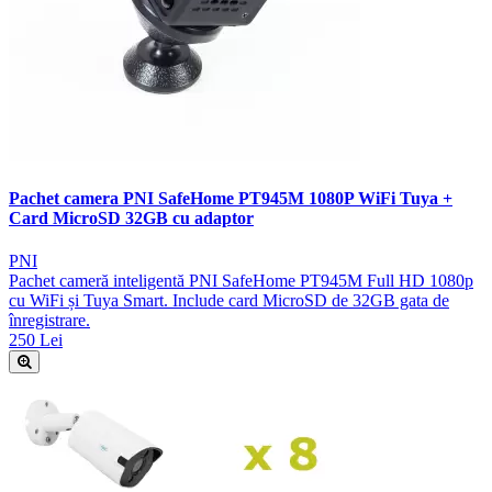
Pachet camera PNI SafeHome PT945M 1080P WiFi Tuya +
Card MicroSD 32GB cu adaptor
PNI
Pachet cameră inteligentă PNI SafeHome PT945M Full HD 1080p
cu WiFi și Tuya Smart. Include card MicroSD de 32GB gata de
înregistrare.
250 Lei