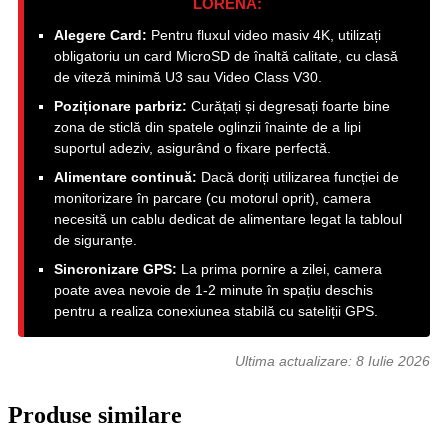
LORENA:
Alegere Card:
Pentru fluxul video masiv 4K, utilizați
obligatoriu un card MicroSD de înaltă calitate, cu clasă
de viteză minimă U3 sau Video Class V30.
Poziționare parbriz:
Curățați și degresați foarte bine
zona de sticlă din spatele oglinzii înainte de a lipi
suportul adeziv, asigurând o fixare perfectă.
Alimentare continuă:
Dacă doriți utilizarea funcției de
monitorizare în parcare (cu motorul oprit), camera
necesită un cablu dedicat de alimentare legat la tabloul
de siguranțe.
Sincronizare GPS:
La prima pornire a zilei, camera
poate avea nevoie de 1-2 minute în spațiu deschis
pentru a realiza conexiunea stabilă cu sateliții GPS.
Ultima actualizare:
8 Iulie 2026
Produse similare