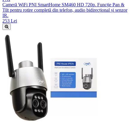
Cameră WiFi PNI SmartHome SM460 HD 720p. Funcție Pan &
Tilt pentru rotire completă din telefon, audio bidirecțional și senzor
IR.
253 Lei