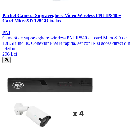
Pachet Cameră Supraveghere Video Wireless PNI IP840 +
Card MicroSD 128GB inclus
PNI
Cameră de supraveghere wireless PNI IP840 cu card MicroSD de
128GB inclus. Conexiune WiFi rapidă, senzor IR și acces direct din
telefon.
296 Lei