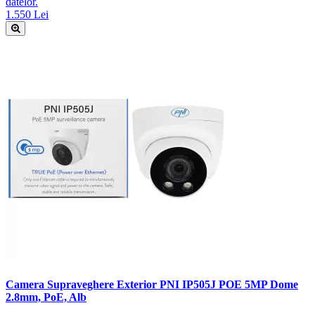
datelor.
1.550 Lei
Camera Supraveghere Exterior PNI IP505J POE 5MP Dome
2.8mm, PoE, Alb