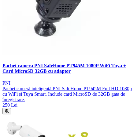
Pachet camera PNI SafeHome PT945M 1080P WiFi Tuya +
Card MicroSD 32GB cu adaptor
PNI
Pachet cameră inteligentă PNI SafeHome PT945M Full HD 1080p
cu WiFi și Tuya Smart. Include card MicroSD de 32GB gata de
înregistrare.
250 Lei