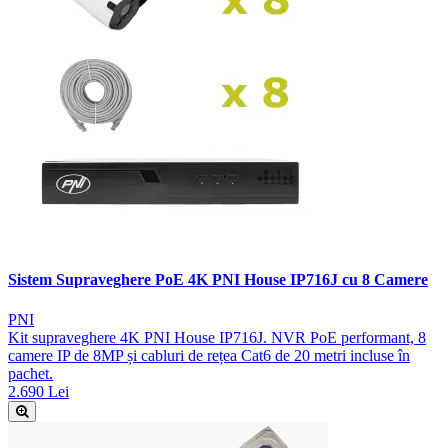
Sistem Supraveghere PoE 4K PNI House IP716J cu 8 Camere
PNI
Kit supraveghere 4K PNI House IP716J. NVR PoE performant, 8
camere IP de 8MP și cabluri de rețea Cat6 de 20 metri incluse în
pachet.
2.690 Lei