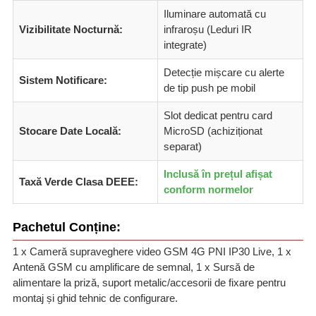
Iluminare automată cu
Vizibilitate Nocturnă:
infraroșu (Leduri IR
integrate)
Detecție mișcare cu alerte
Sistem Notificare:
de tip push pe mobil
Slot dedicat pentru card
Stocare Date Locală:
MicroSD (achiziționat
separat)
Inclusă în prețul afișat
Taxă Verde Clasa DEEE:
conform normelor
Pachetul Conține:
1 x Cameră supraveghere video GSM 4G PNI IP30 Live, 1 x
Antenă GSM cu amplificare de semnal, 1 x Sursă de
alimentare la priză, suport metalic/accesorii de fixare pentru
montaj și ghid tehnic de configurare.