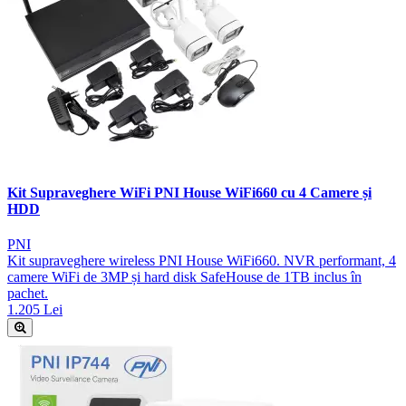
Kit Supraveghere WiFi PNI House WiFi660 cu 4 Camere și
HDD
PNI
Kit supraveghere wireless PNI House WiFi660. NVR performant, 4
camere WiFi de 3MP și hard disk SafeHouse de 1TB inclus în
pachet.
1.205 Lei