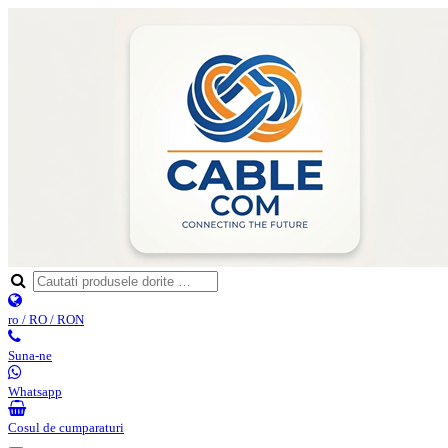
ro / RO / RON
Suna-ne
Whatsapp
Cosul de cumparaturi