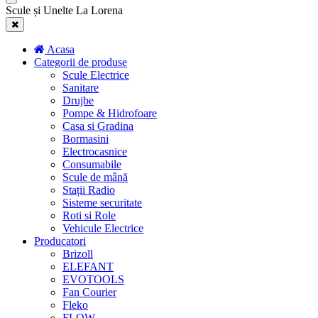
Scule și Unelte La Lorena
Acasa
Categorii de produse
Scule Electrice
Sanitare
Drujbe
Pompe & Hidrofoare
Casa si Gradina
Bormasini
Electrocasnice
Consumabile
Scule de mână
Stații Radio
Sisteme securitate
Roti si Role
Vehicule Electrice
Producatori
Brizoll
ELEFANT
EVOTOOLS
Fan Courier
Fleko
FLOW