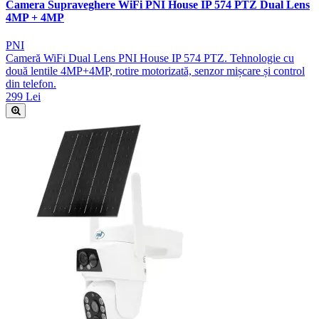
Camera Supraveghere WiFi PNI House IP 574 PTZ Dual Lens
4MP + 4MP
PNI
Cameră WiFi Dual Lens PNI House IP 574 PTZ. Tehnologie cu
două lentile 4MP+4MP, rotire motorizată, senzor mișcare și control
din telefon.
299 Lei