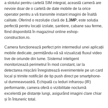
a slotului pentru cartelă SIM integrat, această cameră are
nevoie doar de o cartelă de date mobile de la orice
operator pentru a vă transmite instant imagini de înaltă
calitate. Oferind o rezoluție clară de
1.3MP
, este soluția
perfectă pentru locații izolate, șantiere, cabane sau ferme,
fiind disponibilă în magazinul online eshop-
construction.ro.
Camera funcționează perfect prin intermediul unei aplicații
mobile dedicate, permițându-vă să vizualizați fluxul video
live de oriunde din lume. Sistemul inteligent
monitorizează perimetrul în mod constant, iar la
detectarea mișcării înregistrează evenimentele pe un card
local și trimite notificări de tip push direct pe smartphone-
ul dumneavoastră. Echipată cu leduri infraroșu (IR)
performante, camera oferă o vizibilitate nocturnă
excelentă pe distanțe lungi, asigurând imagini clare chiar
și în întuneric total.