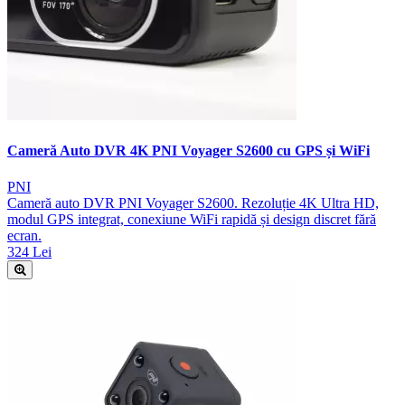
Cameră Auto DVR 4K PNI Voyager S2600 cu GPS și WiFi
PNI
Cameră auto DVR PNI Voyager S2600. Rezoluție 4K Ultra HD,
modul GPS integrat, conexiune WiFi rapidă și design discret fără
ecran.
324 Lei