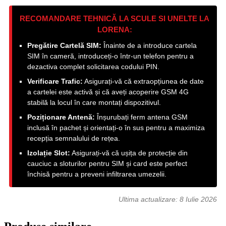
RECOMANDARE TEHNICĂ LA SCULE SI UNELTE LA
LORENA:
Pregătire Cartelă SIM:
Înainte de a introduce cartela
SIM în cameră, introduceți-o într-un telefon pentru a
dezactiva complet solicitarea codului PIN.
Verificare Trafic:
Asigurați-vă că extraopțiunea de date
a cartelei este activă și că aveți acoperire GSM 4G
stabilă la locul în care montați dispozitivul.
Poziționare Antenă:
Înșurubați ferm antena GSM
inclusă în pachet și orientați-o în sus pentru a maximiza
recepția semnalului de rețea.
Izolație Slot:
Asigurați-vă că ușița de protecție din
cauciuc a sloturilor pentru SIM și card este perfect
închisă pentru a preveni infiltrarea umezelii.
Ultima actualizare:
8 Iulie 2026