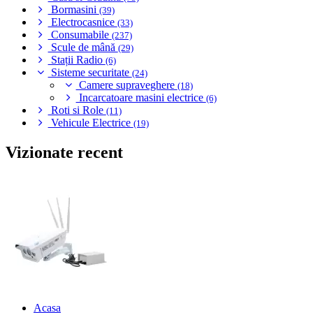
Bormasini
(39)
Electrocasnice
(33)
Consumabile
(237)
Scule de mână
(29)
Stații Radio
(6)
Sisteme securitate
(24)
Camere supraveghere
(18)
Incarcatoare masini electrice
(6)
Roti si Role
(11)
Vehicule Electrice
(19)
Vizionate recent
Acasa