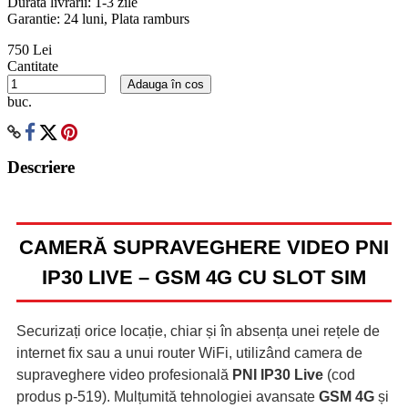
Durata livrarii:
1-3 zile
Garantie: 24 luni, Plata ramburs
750 Lei
Cantitate
Adauga în cos
buc.
Descriere
CAMERĂ SUPRAVEGHERE VIDEO PNI
IP30 LIVE – GSM 4G CU SLOT SIM
Securizați orice locație, chiar și în absența unei rețele de
internet fix sau a unui router WiFi, utilizând camera de
supraveghere video profesională
PNI IP30 Live
(cod
produs p-519). Mulțumită tehnologiei avansate
GSM 4G
și