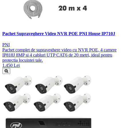
Pachet Supraveghere Video NVR POE PNI House IP710J
PNI
Pachet complet de supraveghere video cu NVR POE, 4 camere
IP818J 8MP si 4 cabluri UTP CAT6 de 20 metri, ideal pentru
protectia locuintei tale.
1.450 Lei