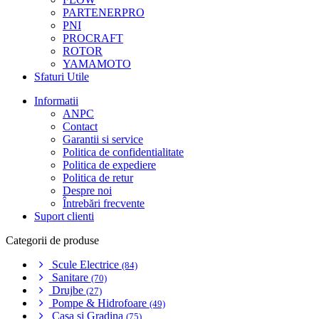
PARTENERPRO
PNI
PROCRAFT
ROTOR
YAMAMOTO
Sfaturi Utile
Informatii
ANPC
Contact
Garantii si service
Politica de confidentialitate
Politica de expediere
Politica de retur
Despre noi
Întrebări frecvente
Suport clienti
Categorii de produse
Scule Electrice
(84)
Sanitare
(70)
Drujbe
(27)
Pompe & Hidrofoare
(49)
Casa si Gradina
(75)