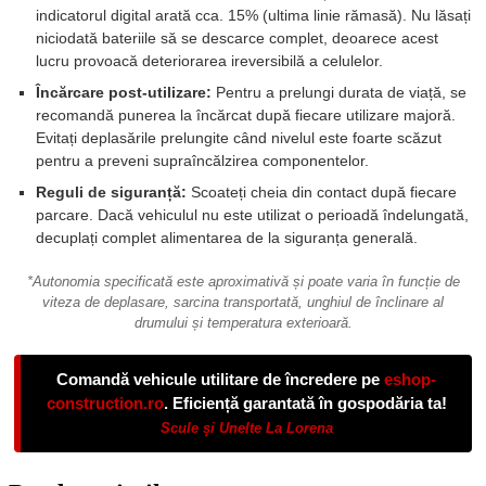
indicatorul digital arată cca. 15% (ultima linie rămasă). Nu lăsați
niciodată bateriile să se descarce complet, deoarece acest
lucru provoacă deteriorarea ireversibilă a celulelor.
Încărcare post-utilizare:
Pentru a prelungi durata de viață, se
recomandă punerea la încărcat după fiecare utilizare majoră.
Evitați deplasările prelungite când nivelul este foarte scăzut
pentru a preveni supraîncălzirea componentelor.
Reguli de siguranță:
Scoateți cheia din contact după fiecare
parcare. Dacă vehiculul nu este utilizat o perioadă îndelungată,
decuplați complet alimentarea de la siguranța generală.
*Autonomia specificată este aproximativă și poate varia în funcție de
viteza de deplasare, sarcina transportată, unghiul de înclinare al
drumului și temperatura exterioară.
Comandă vehicule utilitare de încredere pe
eshop-
construction.ro
. Eficiență garantată în gospodăria ta!
Scule și Unelte La Lorena