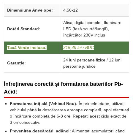
Dimensiune Anvelope:
4.50-12
Afișaj digital complet, Iluminare
Dotări Standard:
LED (fază scurtă/lungă),
încărcător 230V inclus
Taxă Verde inclusa:
315,49 lei / BUC
24 luni persoane fizice / 12 luni
Garanție:
persoane juridice
Întreținerea corectă și formatarea bateriilor Pb-
Acid:
Formatarea inițială (Vehicul Nou):
În primele etape, utilizați
vehiculul până la descărcarea aproape completă, apoi efectuați
o încărcare completă de 6-8 ore. Repetați acest ciclu exact de
3 ori consecutiv.
Prevenirea descărcării adânci:
Alimentați acumulatorii când