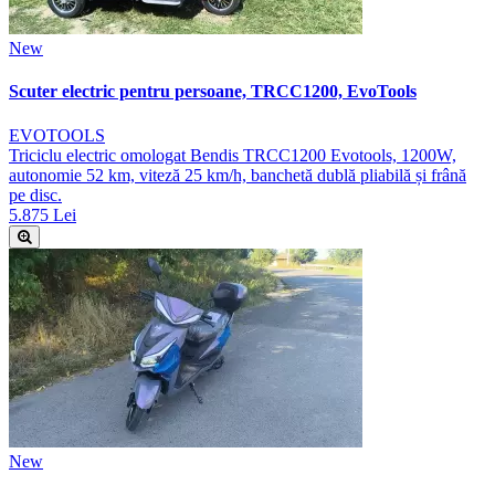
New
Scuter electric pentru persoane, TRCC1200, EvoTools
EVOTOOLS
Triciclu electric omologat Bendis TRCC1200 Evotools, 1200W,
autonomie 52 km, viteză 25 km/h, banchetă dublă pliabilă și frână
pe disc.
5.875 Lei
New