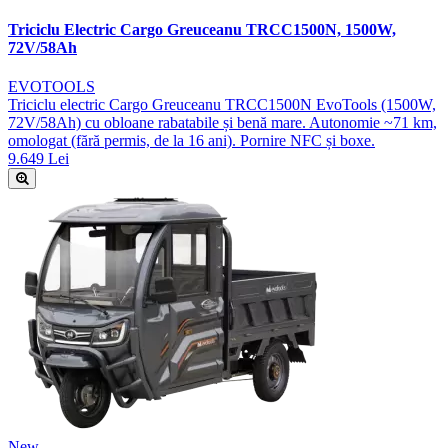
Triciclu Electric Cargo Greuceanu TRCC1500N, 1500W,
72V/58Ah
EVOTOOLS
Triciclu electric Cargo Greuceanu TRCC1500N EvoTools (1500W,
72V/58Ah) cu obloane rabatabile și benă mare. Autonomie ~71 km,
omologat (fără permis, de la 16 ani). Pornire NFC și boxe.
9.649 Lei
New