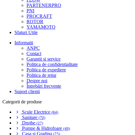
PARTENERPRO
PNI
PROCRAFT
ROTOR
YAMAMOTO
Sfaturi Utile
Informatii
ANPC
Contact
Garantii si service
Politica de confidentialitate
Politica de expediere
Politica de retur
Despre noi
Întrebări frecvente
Suport clienti
Categorii de produse
Scule Electrice
(84)
Sanitare
(70)
Drujbe
(27)
Pompe & Hidrofoare
(49)
Casa si Gradina
(75)