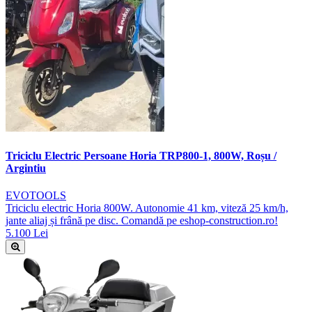
Triciclu Electric Persoane Horia TRP800-1, 800W, Roșu /
Argintiu
EVOTOOLS
Triciclu electric Horia 800W. Autonomie 41 km, viteză 25 km/h,
jante aliaj și frână pe disc. Comandă pe eshop-construction.ro!
5.100 Lei