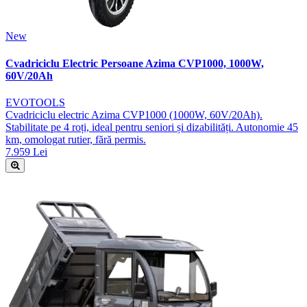
New
Cvadriciclu Electric Persoane Azima CVP1000, 1000W,
60V/20Ah
EVOTOOLS
Cvadriciclu electric Azima CVP1000 (1000W, 60V/20Ah).
Stabilitate pe 4 roți, ideal pentru seniori și dizabilități. Autonomie 45
km, omologat rutier, fără permis.
7.959 Lei