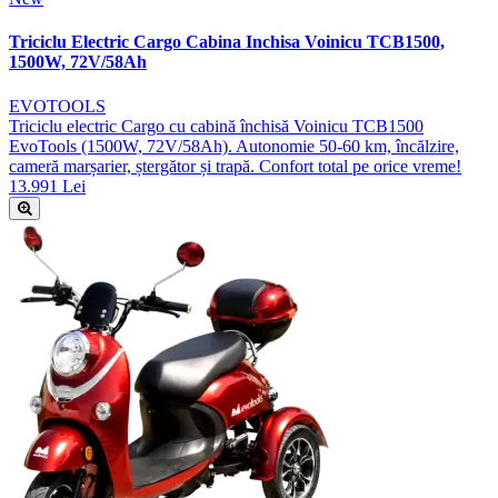
Triciclu Electric Cargo Cabina Inchisa Voinicu TCB1500,
1500W, 72V/58Ah
EVOTOOLS
Triciclu electric Cargo cu cabină închisă Voinicu TCB1500
EvoTools (1500W, 72V/58Ah). Autonomie 50-60 km, încălzire,
cameră marșarier, ștergător și trapă. Confort total pe orice vreme!
13.991 Lei