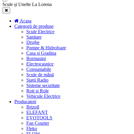
Scule și Unelte La Lorena
Acasa
Categorii de produse
Scule Electrice
Sanitare
Drujbe
Pompe & Hidrofoare
Casa si Gradina
Bormasini
Electrocasnice
Consumabile
Scule de mână
Stații Radio
Sisteme securitate
Roti si Role
Vehicule Electrice
Producatori
Brizoll
ELEFANT
EVOTOOLS
Fan Courier
Fleko
FLOW