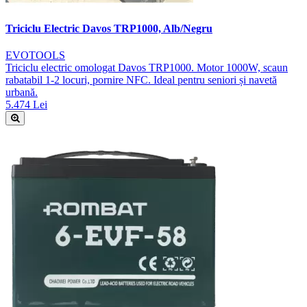
Triciclu Electric Davos TRP1000, Alb/Negru
EVOTOOLS
Triciclu electric omologat Davos TRP1000. Motor 1000W, scaun
rabatabil 1-2 locuri, pornire NFC. Ideal pentru seniori și navetă
urbană.
5.474 Lei