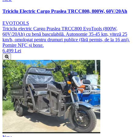
Triciclu Electric Cargo Praslea TRCC800, 800W, 60V/20Ah
EVOTOOLS
Triciclu electric Cargo Praslea TRCC800 EvoTools (800W,
60V/20Ah) cu benă basculabilă. Autonomie 35-45 km, viteză 25
km/h, omologat pentru drumuri publice (fără permis, de la 16 ani).
Pornire NFC și boxe.
6.499 Lei