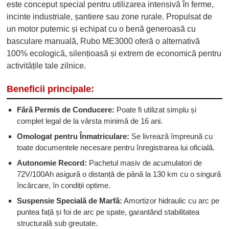
este conceput special pentru utilizarea intensivă în ferme,
incinte industriale, șantiere sau zone rurale. Propulsat de
un motor puternic și echipat cu o benă generoasă cu
basculare manuală, Rubo ME3000 oferă o alternativă
100% ecologică, silențioasă și extrem de economică pentru
activitățile tale zilnice.
Beneficii principale:
Fără Permis de Conducere:
Poate fi utilizat simplu și
complet legal de la vârsta minimă de 16 ani.
Omologat pentru Înmatriculare:
Se livrează împreună cu
toate documentele necesare pentru înregistrarea lui oficială.
Autonomie Record:
Pachetul masiv de acumulatori de
72V/100Ah asigură o distanță de până la 130 km cu o singură
încărcare, în condiții optime.
Suspensie Specială de Marfă:
Amortizor hidraulic cu arc pe
puntea față și foi de arc pe spate, garantând stabilitatea
structurală sub greutate.