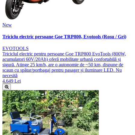
New
Triciclu electric persoane Goe TRP800, Evotools (Rosu / Gri)
EVOTOOLS
Triciclul electric pentru persoane Goe TRP800 EvoTools (800W,
acumulatori 60V/20Ah) oferă mobilitate urbană confortabilă și
sigură. Atinge 25 km/h, are o autonomie de ~50 km, dispune de
scaun cu spătar/portbagaj pentru pasager și iluminare LED. Nu
necesită
4.649 Lei