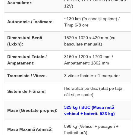
Acumulator:
12V)
~130 km (în condiții optime) /
Autonomie / Încărcare:
Timp 6-8 ore
Dimensiuni Benă
1520 x 1020 x 420 mm (cu
(Lxlxh):
basculare manuală)
Dimensiuni Totale /
3160 x 1200 x 1700 mm /
Ampatament:
Ampatament: 1862 mm
Transmisie / Viteze:
3 viteze înainte + 1 marșarier
Hidraulică pe disc (atât pe față,
Sistem de Frânare:
cât și pe spate)
525 kg / BUC (Masa netă
Mase (Greutate proprie):
vehicul + baterii: 523 kg)
898 kg (Vehicul + pasageri +
Masa Maximă Admisă:
încărcătură)