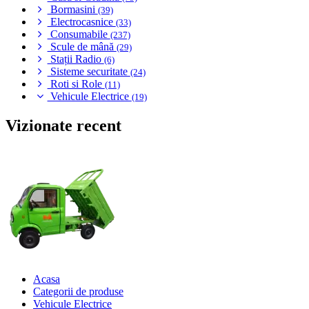
Bormasini
(39)
Electrocasnice
(33)
Consumabile
(237)
Scule de mână
(29)
Stații Radio
(6)
Sisteme securitate
(24)
Roti si Role
(11)
Vehicule Electrice
(19)
Vizionate recent
Acasa
Categorii de produse
Vehicule Electrice