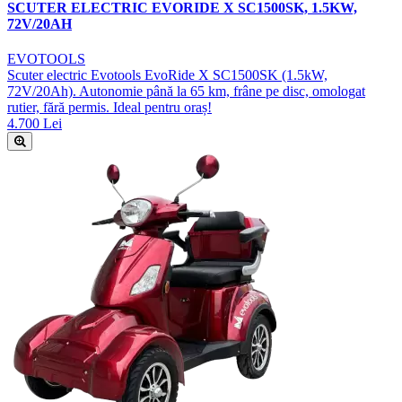
SCUTER ELECTRIC EVORIDE X SC1500SK, 1.5KW,
72V/20AH
EVOTOOLS
Scuter electric Evotools EvoRide X SC1500SK (1.5kW,
72V/20Ah). Autonomie până la 65 km, frâne pe disc, omologat
rutier, fără permis. Ideal pentru oraș!
4.700 Lei