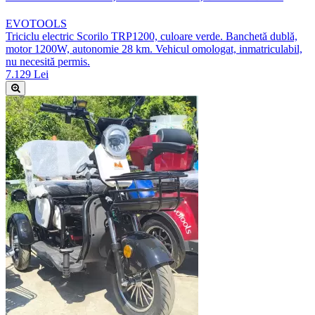
EVOTOOLS
Triciclu electric Scorilo TRP1200, culoare verde. Banchetă dublă,
motor 1200W, autonomie 28 km. Vehicul omologat, inmatriculabil,
nu necesită permis.
7.129 Lei