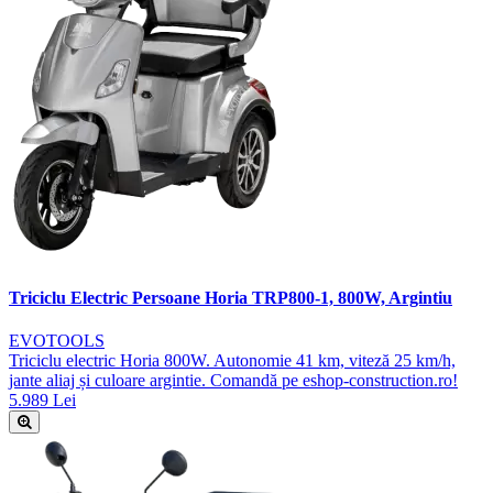
Triciclu Electric Persoane Horia TRP800-1, 800W, Argintiu
EVOTOOLS
Triciclu electric Horia 800W. Autonomie 41 km, viteză 25 km/h,
jante aliaj și culoare argintie. Comandă pe eshop-construction.ro!
5.989 Lei