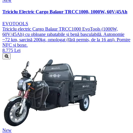
New
Triciclu Electric Cargo Balaur TRCC1000, 1000W, 60V/45Ah
EVOTOOLS
Triciclu electric Cargo Balaur TRCC1000 EvoTools (1000W,
60V/45Ah) cu obloane rabatabile și benă basculabilă. Autonomie
~72 km, sarcină 200kg, omologat (fără permis, de la 16 ani). Pornire
NFC și boxe.
8.775 Lei
New