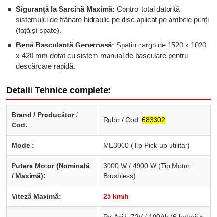
Siguranță la Sarcină Maximă:
Control total datorită
sistemului de frânare hidraulic pe disc aplicat pe ambele punți
(față și spate).
Benă Basculantă Generoasă:
Spațiu cargo de 1520 x 1020
x 420 mm dotat cu sistem manual de basculare pentru
descărcare rapidă.
Detalii Tehnice complete:
Brand / Producător /
Rubo / Cod:
683302
Cod:
Model:
ME3000 (Tip Pick-up utilitar)
Putere Motor (Nominală
3000 W / 4900 W (Tip Motor:
/ Maximă):
Brushless)
Viteză Maximă:
25 km/h
Pb-Acid, 72V / 100Ah (6 baterii x