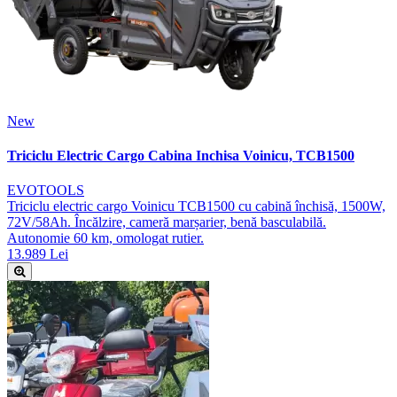
New
Triciclu Electric Cargo Cabina Inchisa Voinicu, TCB1500
EVOTOOLS
Triciclu electric cargo Voinicu TCB1500 cu cabină închisă, 1500W,
72V/58Ah. Încălzire, cameră marșarier, benă basculabilă.
Autonomie 60 km, omologat rutier.
13.989 Lei