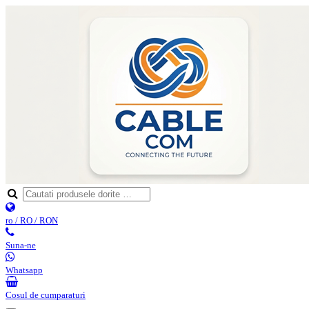
ro / RO / RON
Suna-ne
Whatsapp
Cosul de cumparaturi