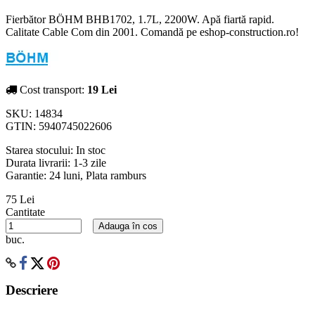
Fierbător BÖHM BHB1702, 1.7L, 2200W. Apă fiartă rapid.
Calitate Cable Com din 2001. Comandă pe eshop-construction.ro!
Cost transport:
19 Lei
SKU:
14834
GTIN:
5940745022606
Starea stocului:
In stoc
Durata livrarii:
1-3 zile
Garantie: 24 luni, Plata ramburs
75 Lei
Cantitate
Adauga în cos
buc.
Descriere