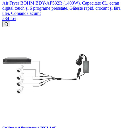
Air Fryer BÖHM BDY-AF532R (1400W). Capacitate 6L, ecran
digital touch și 6 programe presetate. Gătește rapid, crocant și fără
ulei. Comandă acum!
234 Lei