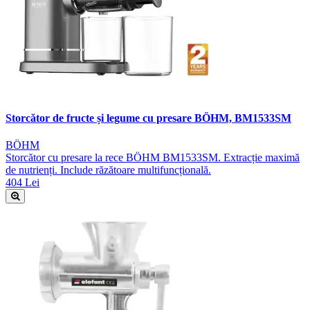
Storcător de fructe și legume cu presare BÖHM, BM1533SM
BÖHM
Storcător cu presare la rece BÖHM BM1533SM. Extracție maximă
de nutrienți. Include răzătoare multifuncțională.
404 Lei