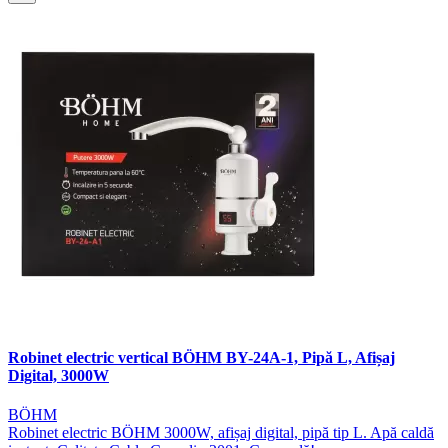
Robinet electric vertical BÖHM BY-24A-1, Pipă L, Afișaj
Digital, 3000W
BÖHM
Robinet electric BÖHM 3000W, afișaj digital, pipă tip L. Apă caldă