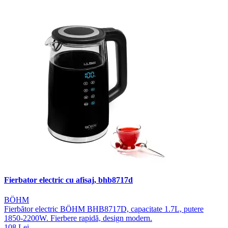
Fierbator electric cu afisaj, bhb8717d
BÖHM
Fierbător electric BÖHM BHB8717D, capacitate 1.7L, putere
1850-2200W. Fierbere rapidă, design modern.
108 Lei