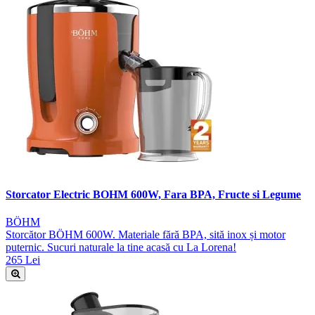
Storcator Electric BOHM 600W, Fara BPA, Fructe si Legume
BÖHM
Storcător BÖHM 600W. Materiale fără BPA, sită inox și motor
puternic. Sucuri naturale la tine acasă cu La Lorena!
265 Lei