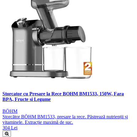
Storcator cu Presare la Rece BOHM BM1533, 150W, Fara
BPA, Fructe si Legume
BÖHM
Storcător BÖHM BM1533, presare la rece. Păstrează nutrienții și
vitaminele. Extracție maximă de suc.
304 Lei