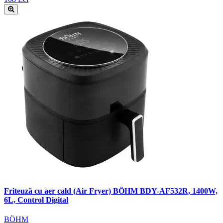
Friteuză cu aer cald (Air Fryer) BÖHM BDY-AF532R, 1400W,
6L, Control Digital
BÖHM