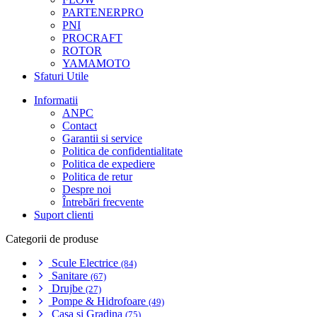
PARTENERPRO
PNI
PROCRAFT
ROTOR
YAMAMOTO
Sfaturi Utile
Informatii
ANPC
Contact
Garantii si service
Politica de confidentialitate
Politica de expediere
Politica de retur
Despre noi
Întrebări frecvente
Suport clienti
Categorii de produse
Scule Electrice
(84)
Sanitare
(67)
Drujbe
(27)
Pompe & Hidrofoare
(49)
Casa si Gradina
(75)