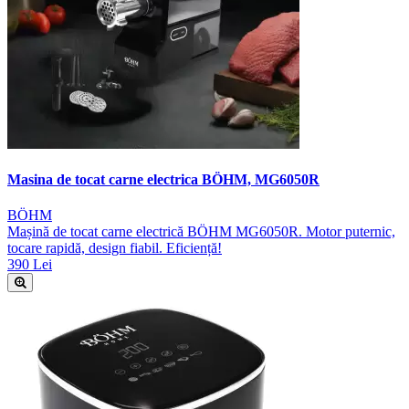
Masina de tocat carne electrica BÖHM, MG6050R
BÖHM
Mașină de tocat carne electrică BÖHM MG6050R. Motor puternic,
tocare rapidă, design fiabil. Eficiență!
390 Lei