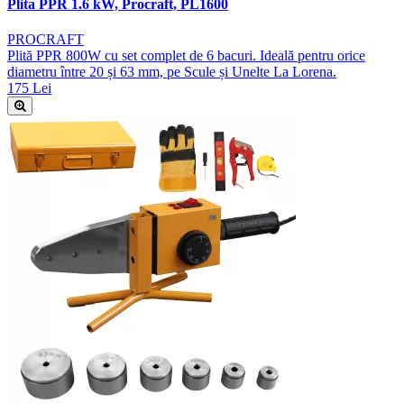
Plita PPR 1.6 kW, Procraft, PL1600
PROCRAFT
Plită PPR 800W cu set complet de 6 bacuri. Ideală pentru orice
diametru între 20 și 63 mm, pe Scule și Unelte La Lorena.
175 Lei