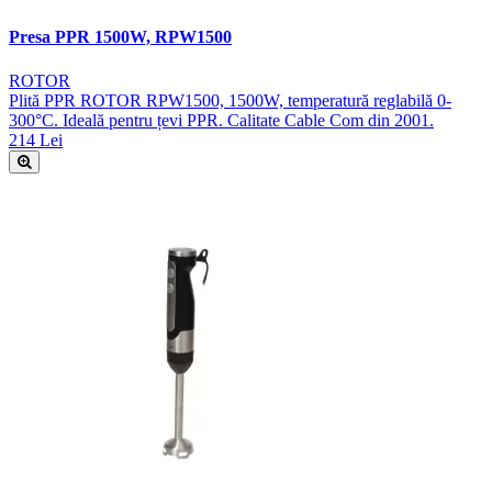
Presa PPR 1500W, RPW1500
ROTOR
Plită PPR ROTOR RPW1500, 1500W, temperatură reglabilă 0-
300°C. Ideală pentru țevi PPR. Calitate Cable Com din 2001.
214 Lei