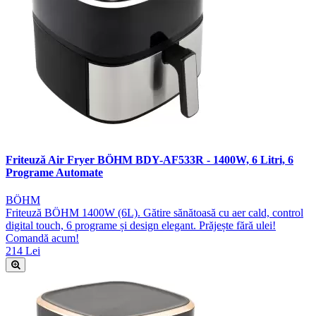
Friteuză Air Fryer BÖHM BDY-AF533R - 1400W, 6 Litri, 6
Programe Automate
BÖHM
Friteuză BÖHM 1400W (6L). Gătire sănătoasă cu aer cald, control
digital touch, 6 programe și design elegant. Prăjește fără ulei!
Comandă acum!
214 Lei