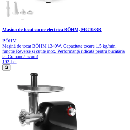
Masina de tocat carne electrica BÖHM, MG1033R
BÖHM
Mașină de tocat BÖHM 1340W. Capacitate tocare 1.5 kg/min,
funcție Reverse și cuțite inox. Performanță ridicată pentru bucătăria
ta. Comandă acum!
192 Lei