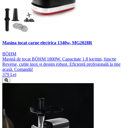
Masina tocat carne electrica 1340w, MG2028R
BÖHM
Mașină de tocat BÖHM 1800W. Capacitate 1.8 kg/min, funcție
Reverse, cuțite inox și design robust. Eficiență profesională la tine
acasă. Comandă!
379 Lei