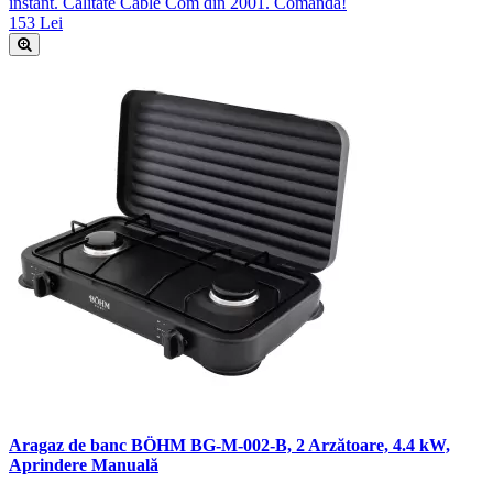
instant. Calitate Cable Com din 2001. Comandă!
153 Lei
Aragaz de banc BÖHM BG-M-002-B, 2 Arzătoare, 4.4 kW,
Aprindere Manuală