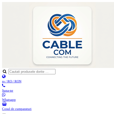
ro / RO / RON
Suna-ne
Whatsapp
Cosul de cumparaturi