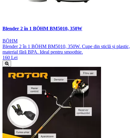
Blender 2 în 1 BÖHM BM5010, 350W
BÖHM
Blender 2 în 1 BÖHM BM5010, 350W. Cupe din sticlă și plastic,
material fără BPA. Ideal pentru smoothie.
160 Lei