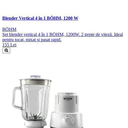
Blender Vertical 4 în 1 BÖHM, 1200 W
BÖHM
Set blender vertical 4 în 1 BÖHM, 1200W. 2 trepte de viteză. Ideal
pentru tocat, mixat și pasat rapid.
155 Lei