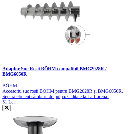
Adaptor Suc Roșii BÖHM compatibil BMG2028R /
BMG6050R
BÖHM
Accesoriu suc roșii BÖHM pentru BMG2028R și BMG6050R.
Separă eficient sâmburii de pulpă. Calitate la La Lorena!
51 Lei