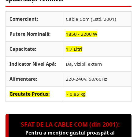
Comerciant:
Cable Com (Estd. 2001)
Putere Nominală:
1850 - 2200 W
Capacitate:
1.7 Litri
Indicator Nivel Apă:
Da, vizibil extern
Alimentare:
220-240V, 50/60Hz
Greutate Produs:
~ 0.85 kg
SFAT DE LA CABLE COM (din 2001):
Pentru a menține gustul proaspăt al