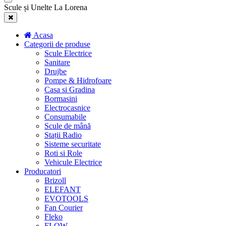
Scule și Unelte La Lorena
Acasa
Categorii de produse
Scule Electrice
Sanitare
Drujbe
Pompe & Hidrofoare
Casa si Gradina
Bormasini
Electrocasnice
Consumabile
Scule de mână
Stații Radio
Sisteme securitate
Roti si Role
Vehicule Electrice
Producatori
Brizoll
ELEFANT
EVOTOOLS
Fan Courier
Fleko
FLOW