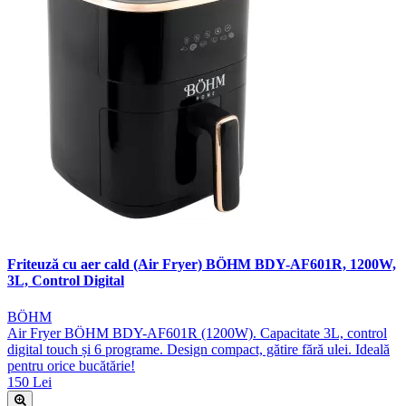
Friteuză cu aer cald (Air Fryer) BÖHM BDY-AF601R, 1200W,
3L, Control Digital
BÖHM
Air Fryer BÖHM BDY-AF601R (1200W). Capacitate 3L, control
digital touch și 6 programe. Design compact, gătire fără ulei. Ideală
pentru orice bucătărie!
150 Lei