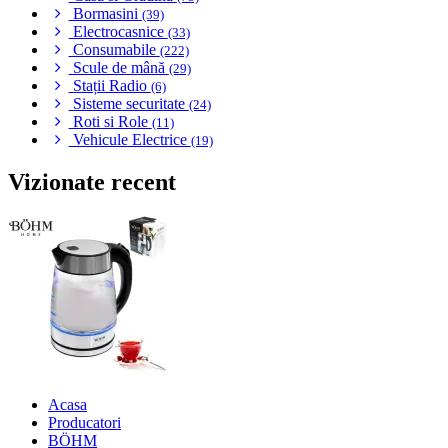
Bormasini
(39)
Electrocasnice
(33)
Consumabile
(222)
Scule de mână
(29)
Stații Radio
(6)
Sisteme securitate
(24)
Roti si Role
(11)
Vehicule Electrice
(19)
Vizionate recent
Acasa
Producatori
BÖHM