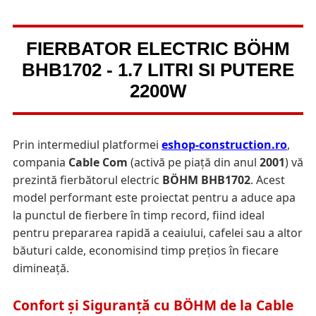
FIERBATOR ELECTRIC BÖHM
BHB1702 - 1.7 LITRI SI PUTERE
2200W
Prin intermediul platformei
eshop-construction.ro
,
compania
Cable Com
(activă pe piață din anul
2001
) vă
prezintă fierbătorul electric
BÖHM BHB1702
. Acest
model performant este proiectat pentru a aduce apa
la punctul de fierbere în timp record, fiind ideal
pentru prepararea rapidă a ceaiului, cafelei sau a altor
băuturi calde, economisind timp prețios în fiecare
dimineață.
Confort și Siguranță cu BÖHM de la Cable