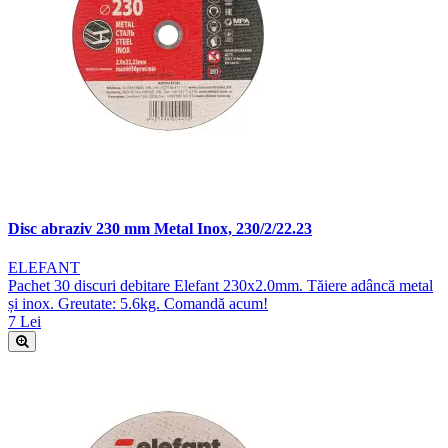
Disc abraziv 230 mm Metal Inox, 230/2/22.23
ELEFANT
Pachet 30 discuri debitare Elefant 230x2.0mm. Tăiere adâncă metal
și inox. Greutate: 5.6kg. Comandă acum!
7 Lei