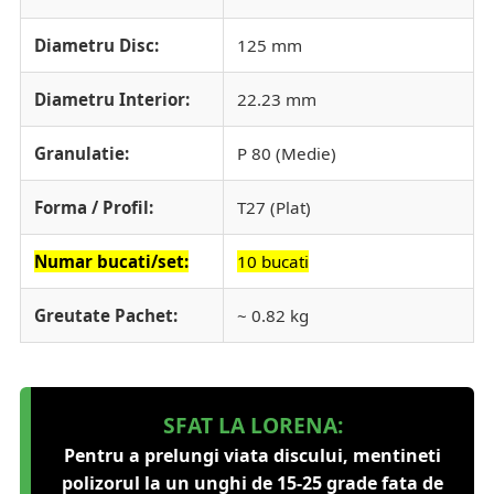
Diametru Disc:
125 mm
Diametru Interior:
22.23 mm
Granulatie:
P 80 (Medie)
Forma / Profil:
T27 (Plat)
Numar bucati/set:
10 bucati
Greutate Pachet:
~ 0.82 kg
SFAT LA LORENA:
Pentru a prelungi viata discului, mentineti
polizorul la un unghi de 15-25 grade fata de