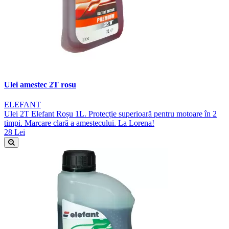
Ulei amestec 2T rosu
ELEFANT
Ulei 2T Elefant Roșu 1L. Protecție superioară pentru motoare în 2
timpi. Marcare clară a amestecului. La Lorena!
28 Lei