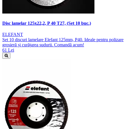
Disc lamelar 125x22,2, P 40 T27, (Set 10 buc.)
ELEFANT
Set 10 discuri lamelare Elefant 125mm, P40. Ideale pentru polizare
grosieră și curățarea sudurii. Comandă acum!
61 Lei