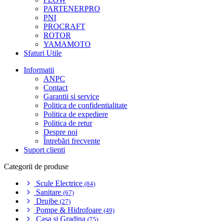
PARTENERPRO
PNI
PROCRAFT
ROTOR
YAMAMOTO
Sfaturi Utile
Informatii
ANPC
Contact
Garantii si service
Politica de confidentialitate
Politica de expediere
Politica de retur
Despre noi
Întrebări frecvente
Suport clienti
Categorii de produse
Scule Electrice
(84)
Sanitare
(67)
Drujbe
(27)
Pompe & Hidrofoare
(49)
Casa si Gradina
(75)