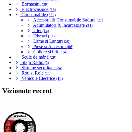
Bormasini
(39)
Electrocasnice
(33)
Consumabile
(222)
Accesorii & Consumabile Sudura
(21)
Acumulatori & Incarcatoare
(34)
Ulei
(14)
Discuri
(13)
Lame si Lanturi
(50)
Piese si Accesorii
(86)
Coliere si bride
(4)
Scule de mână
(29)
Stații Radio
(6)
Sisteme securitate
(24)
Roti si Role
(11)
Vehicule Electrice
(19)
Vizionate recent