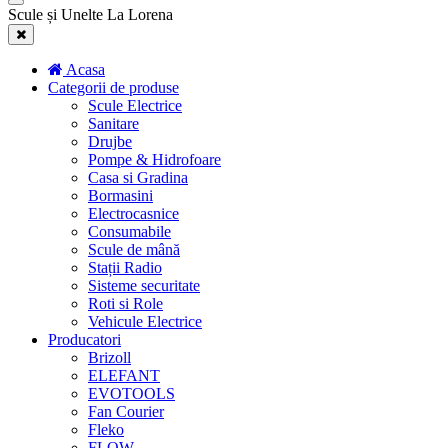
Scule și Unelte La Lorena
Acasa
Categorii de produse
Scule Electrice
Sanitare
Drujbe
Pompe & Hidrofoare
Casa si Gradina
Bormasini
Electrocasnice
Consumabile
Scule de mână
Stații Radio
Sisteme securitate
Roti si Role
Vehicule Electrice
Producatori
Brizoll
ELEFANT
EVOTOOLS
Fan Courier
Fleko
FLOW