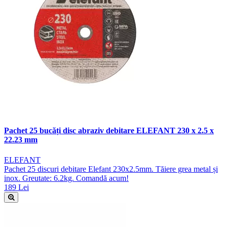
Pachet 25 bucăți disc abraziv debitare ELEFANT 230 x 2.5 x
22.23 mm
ELEFANT
Pachet 25 discuri debitare Elefant 230x2.5mm. Tăiere grea metal și
inox. Greutate: 6.2kg. Comandă acum!
189 Lei