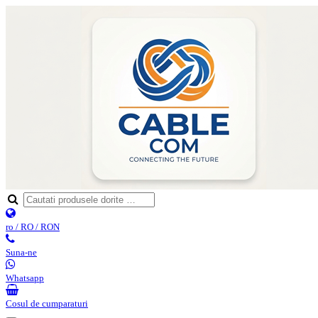
ro / RO / RON
Suna-ne
Whatsapp
Cosul de cumparaturi