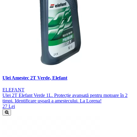
Ulei Amestec 2T Verde, Elefant
ELEFANT
Ulei 2T Elefant Verde 1L. Protecție avansată pentru motoare în 2
timpi. Identificare ușoară a amestecului. La Lorena!
27 Lei