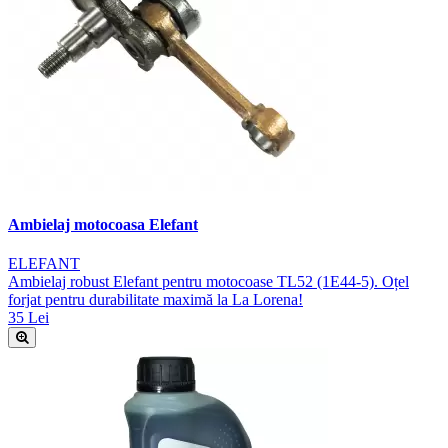
Ambielaj motocoasa Elefant
ELEFANT
Ambielaj robust Elefant pentru motocoase TL52 (1E44-5). Oțel
forjat pentru durabilitate maximă la La Lorena!
35 Lei