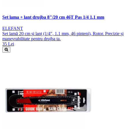
Set lama + lant drujba 8"/20 cm 46T Pas 1/4 1.1 mm
ELEFANT
Set lamă 20 cm și lanț (1/4", 1.1 mm, 46 pinteni), Rotor. Precizie și
manevrabilitate pentru drujba ta.
35 Lei