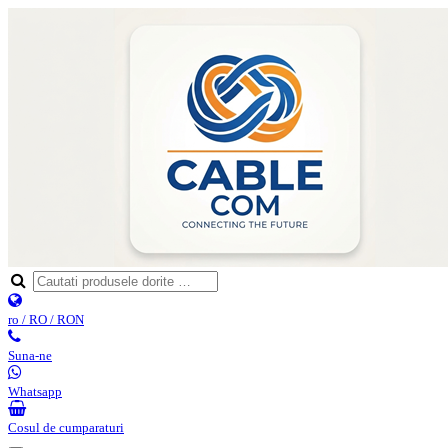
ro / RO / RON
Suna-ne
Whatsapp
Cosul de cumparaturi