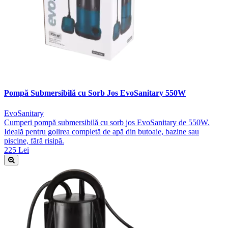
Pompă Submersibilă cu Sorb Jos EvoSanitary 550W
EvoSanitary
Cumperi pompă submersibilă cu sorb jos EvoSanitary de 550W.
Ideală pentru golirea completă de apă din butoaie, bazine sau
piscine, fără risipă.
225 Lei