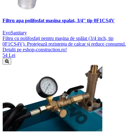
Filtru apa polifosfat masina spalat, 3/4'' tip 0F1CS4V
EvoSanitary
Filtru cu polifosfați pentru mașina de spălat (3/4 inch, tip
0F1CS4V). Protejează rezistența de calcar și reduce consumul.
Detalii pe eshop-construction.ro!
54 Lei