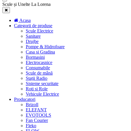
Scule și Unelte La Lorena
Acasa
Categorii de produse
Scule Electrice
Sanitare
Drujbe
Pompe & Hidrofoare
Casa si Gradina
Bormasini
Electrocasnice
Consumabile
Scule de mână
Stații Radio
Sisteme securitate
Roti si Role
Vehicule Electrice
Producatori
Brizoll
ELEFANT
EVOTOOLS
Fan Courier
Fleko
FLOW