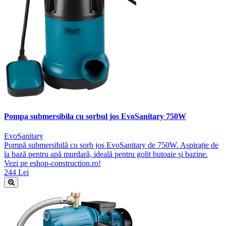
Pompa submersibila cu sorbul jos EvoSanitary 750W
EvoSanitary
Pompă submersibilă cu sorb jos EvoSanitary de 750W. Aspirație de
la bază pentru apă murdară, ideală pentru golit butoaie și bazine.
Vezi pe eshop-construction.ro!
244 Lei