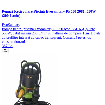
Pompă Recirculare Piscină Evosanitary PP550 2081, 550W
(200 L/min)
EvoSanitary
Pompă pentru piscină Evosanitary PP550 (cod 684165), putere
550W, debit maxim 200 L/min și înălțime de pompare 11m. Dotată
cu prefiltru integrat cu capac transparent. Comandă pe eshop-
construction.ro!
367 Lei