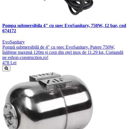
Pompa submersibila 4" cu snec EvoSanitary, 750W, 12 bar, cod
674172
EvoSanitary
Pompă submersibilă de 4" cu șnec EvoSanitary. Putere 750W,
înălțime maximă 120m și corp din oțel inox de 11.29 kg. Comandă
pe eshop-construction.ro!
478 Lei