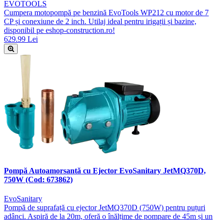
EVOTOOLS
Cumpera motopompă pe benzină EvoTools WP212 cu motor de 7
CP și conexiune de 2 inch. Utilaj ideal pentru irigații și bazine,
disponibil pe eshop-construction.ro!
629.99 Lei
Pompă Autoamorsantă cu Ejector EvoSanitary JetMQ370D,
750W (Cod: 673862)
EvoSanitary
Pompă de suprafață cu ejector JetMQ370D (750W) pentru puțuri
adânci. Aspiră de la 20m, oferă o înălțime de pompare de 45m și un