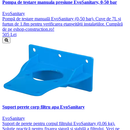
Pompa de testare manuala presiune EvoSanitary, 0-50 bar
EvoSanitary
Pompă de testare manuală EvoSanitary (0-50 bar). Cuve de 7L și
furtun de 1.8m pentru verificarea etanșeității instalațiilor. Cumpără
de pe eshop-construction.ro!
505 Lei
Suport perete corp filtru apa EvoSanitary
EvoSanitary
Suport de perete pentru corpul filtrului EvoSanitary (0.06 kg).
Soluție practică pentru fixarea sigură și stabilă a filtrului. Vezi pe