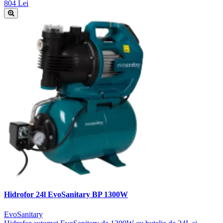
804 Lei
Hidrofor 24l EvoSanitary BP 1300W
EvoSanitary