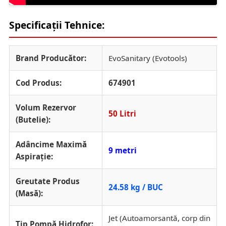
Specificații Tehnice:
Brand Producător:
EvoSanitary (Evotools)
Cod Produs:
674901
Volum Rezervor
50 Litri
(Butelie):
Adâncime Maximă
9 metri
Aspirație:
Greutate Produs
24.58 kg / BUC
(Masă):
Jet (Autoamorsantă, corp din
Tip Pompă Hidrofor: