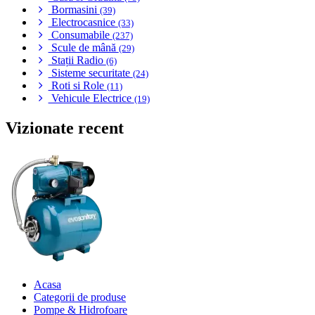
Bormasini
(39)
Electrocasnice
(33)
Consumabile
(237)
Scule de mână
(29)
Stații Radio
(6)
Sisteme securitate
(24)
Roti si Role
(11)
Vehicule Electrice
(19)
Vizionate recent
Acasa
Categorii de produse
Pompe & Hidrofoare