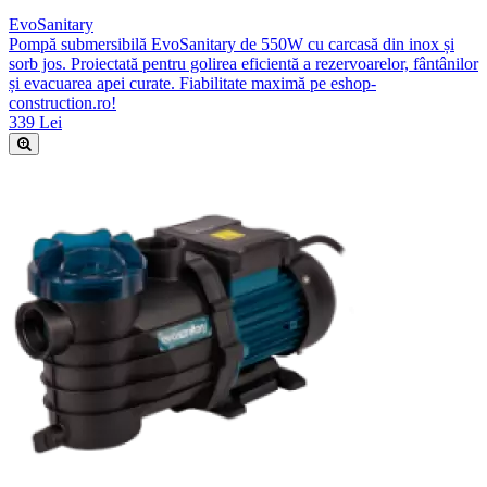
EvoSanitary
Pompă submersibilă EvoSanitary de 550W cu carcasă din inox și
sorb jos. Proiectată pentru golirea eficientă a rezervoarelor, fântânilor
și evacuarea apei curate. Fiabilitate maximă pe eshop-
construction.ro!
339 Lei