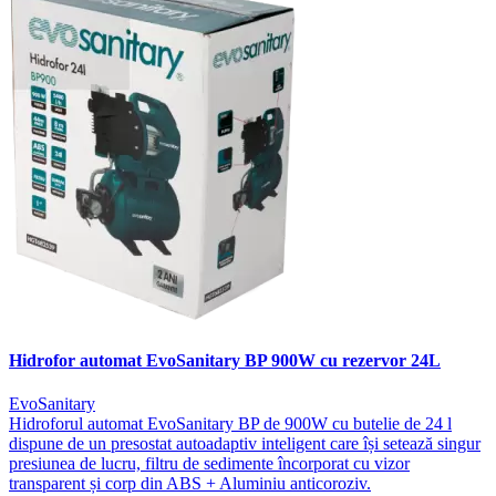
Hidrofor automat EvoSanitary BP 900W cu rezervor 24L
EvoSanitary
Hidroforul automat EvoSanitary BP de 900W cu butelie de 24 l
dispune de un presostat autoadaptiv inteligent care își setează singur
presiunea de lucru, filtru de sedimente încorporat cu vizor
transparent și corp din ABS + Aluminiu anticoroziv.