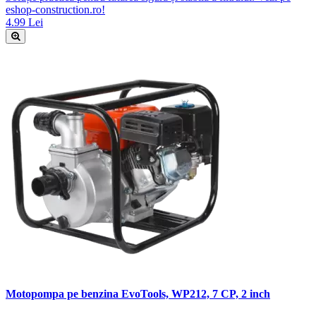
eshop-construction.ro!
4.99 Lei
Motopompa pe benzina EvoTools, WP212, 7 CP, 2 inch