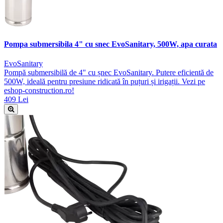
Pompa submersibila 4" cu snec EvoSanitary, 500W, apa curata
EvoSanitary
Pompă submersibilă de 4" cu șnec EvoSanitary. Putere eficientă de
500W, ideală pentru presiune ridicată în puțuri și irigații. Vezi pe
eshop-construction.ro!
409 Lei