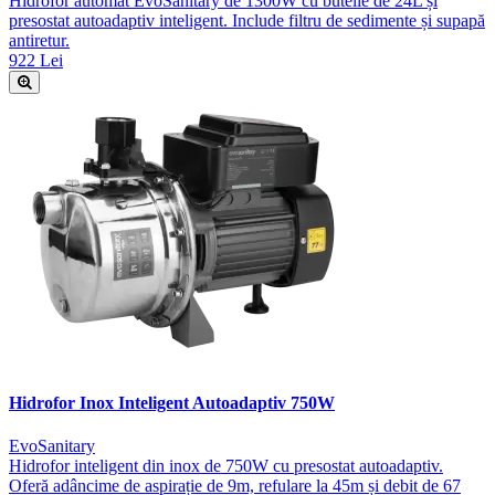
Hidrofor automat EvoSanitary de 1300W cu butelie de 24L și
presostat autoadaptiv inteligent. Include filtru de sedimente și supapă
antiretur.
922 Lei
Hidrofor Inox Inteligent Autoadaptiv 750W
EvoSanitary
Hidrofor inteligent din inox de 750W cu presostat autoadaptiv.
Oferă adâncime de aspirație de 9m, refulare la 45m și debit de 67