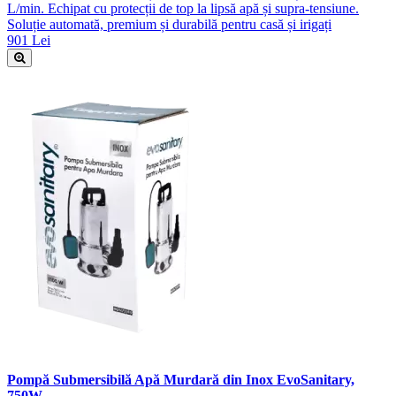
L/min. Echipat cu protecții de top la lipsă apă și supra-tensiune.
Soluție automată, premium și durabilă pentru casă și irigați
901 Lei
Pompă Submersibilă Apă Murdară din Inox EvoSanitary,
750W