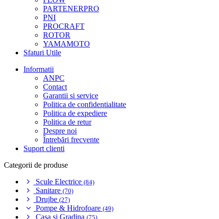
PARTENERPRO
PNI
PROCRAFT
ROTOR
YAMAMOTO
Sfaturi Utile
Informatii
ANPC
Contact
Garantii si service
Politica de confidentialitate
Politica de expediere
Politica de retur
Despre noi
Întrebări frecvente
Suport clienti
Categorii de produse
Scule Electrice
(84)
Sanitare
(70)
Drujbe
(27)
Pompe & Hidrofoare
(49)
Casa si Gradina
(75)