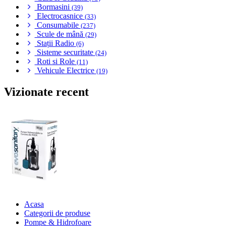
Bormasini
(39)
Electrocasnice
(33)
Consumabile
(237)
Scule de mână
(29)
Stații Radio
(6)
Sisteme securitate
(24)
Roti si Role
(11)
Vehicule Electrice
(19)
Vizionate recent
Acasa
Categorii de produse
Pompe & Hidrofoare