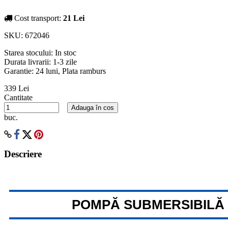
Cost transport:
21 Lei
SKU:
672046
Starea stocului:
In stoc
Durata livrarii:
1-3 zile
Garantie: 24 luni, Plata ramburs
339 Lei
Cantitate
Adauga în cos
buc.
Descriere
POMPĂ SUBMERSIBILĂ C