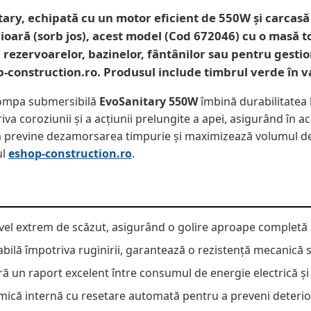
y, echipată cu un motor eficient de 550W și carcasă ro
rioară (sorb jos), acest model (Cod 672046) cu o masă 
ea rezervoarelor, bazinelor, fântânilor sau pentru ges
construction.ro. Produsul include timbrul verde în valo
 pompa submersibilă
EvoSanitary 550W
îmbină durabilitatea
 coroziunii și a acțiunii prelungite a apei, asigurând în ace
ă previne dezamorsarea timpurie și maximizează volumul de a
ul
eshop-construction.ro
.
vel extrem de scăzut, asigurând o golire aproape completă a
bilă împotriva ruginirii, garantează o rezistență mecanică 
 un raport excelent între consumul de energie electrică și 
ică internă cu resetare automată pentru a preveni deteriorar