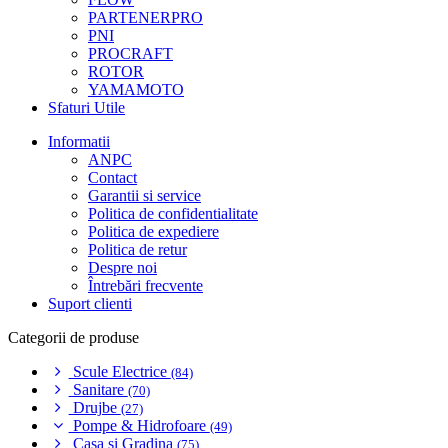
PARTENERPRO
PNI
PROCRAFT
ROTOR
YAMAMOTO
Sfaturi Utile
Informatii
ANPC
Contact
Garantii si service
Politica de confidentialitate
Politica de expediere
Politica de retur
Despre noi
Întrebări frecvente
Suport clienti
Categorii de produse
Scule Electrice
(84)
Sanitare
(70)
Drujbe
(27)
Pompe & Hidrofoare
(49)
Casa si Gradina
(75)