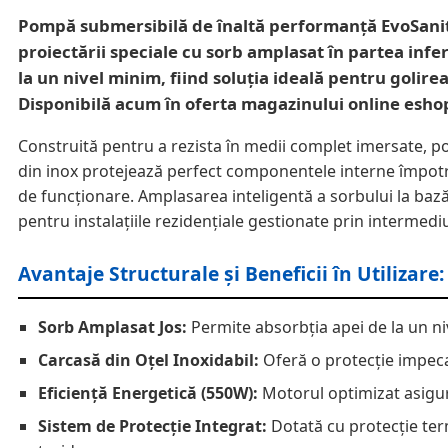
Pompă submersibilă de înaltă performanță EvoSanitar
proiectării speciale cu sorb amplasat în partea infe
la un nivel minim, fiind soluția ideală pentru golir
Disponibilă acum în oferta magazinului online eshop-
Construită pentru a rezista în medii complet imersate,
din inox protejează perfect componentele interne împotriva
de funcționare. Amplasarea inteligentă a sorbului la baz
pentru instalațiile rezidențiale gestionate prin intermedi
Avantaje Structurale și Beneficii în Utilizare:
Sorb Amplasat Jos:
Permite absorbția apei de la un ni
Carcasă din Oțel Inoxidabil:
Oferă o protecție impeca
Eficiență Energetică (550W):
Motorul optimizat asigură
Sistem de Protecție Integrat:
Dotată cu protecție term