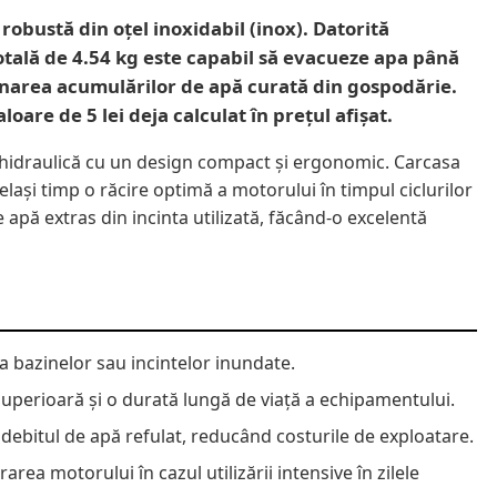
bustă din oțel inoxidabil (inox). Datorită
totală de 4.54 kg este capabil să evacueze apa până
tionarea acumulărilor de apă curată din gospodărie.
are de 5 lei deja calculat în prețul afișat.
 hidraulică cu un design compact și ergonomic. Carcasa
lași timp o răcire optimă a motorului în timpul ciclurilor
pă extras din incinta utilizată, făcând-o excelentă
 bazinelor sau incintelor inundate.
superioară și o durată lungă de viață a echipamentului.
debitul de apă refulat, reducând costurile de exploatare.
ea motorului în cazul utilizării intensive în zilele