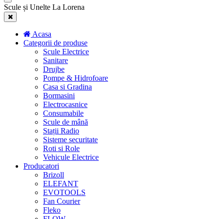
Scule și Unelte La Lorena
Acasa
Categorii de produse
Scule Electrice
Sanitare
Drujbe
Pompe & Hidrofoare
Casa si Gradina
Bormasini
Electrocasnice
Consumabile
Scule de mână
Stații Radio
Sisteme securitate
Roti si Role
Vehicule Electrice
Producatori
Brizoll
ELEFANT
EVOTOOLS
Fan Courier
Fleko
FLOW