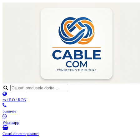
ro / RO / RON
Suna-ne
Whatsapp
Cosul de cumparaturi