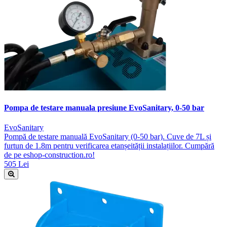
Pompa de testare manuala presiune EvoSanitary, 0-50 bar
EvoSanitary
Pompă de testare manuală EvoSanitary (0-50 bar). Cuve de 7L și
furtun de 1.8m pentru verificarea etanșeității instalațiilor. Cumpără
de pe eshop-construction.ro!
505 Lei