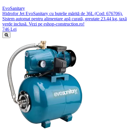
EvoSanitary
Hidrofor Jet EvoSanitary cu butelie mărită de 36L (Cod: 676706).
Sistem automat pentru alimentare apă curată, greutate 23.44 kg, taxă
verde inclusă. Vezi pe eshop-construction.ro!
746 Lei