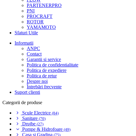
PARTENERPRO
PNI
PROCRAFT
ROTOR
YAMAMOTO
Sfaturi Utile
Informatii
ANPC
Contact
Garantii si service
Politica de confidentialitate
Politica de expediere
Politica de retur
Despre noi
Întrebări frecvente
Suport clienti
Categorii de produse
Scule Electrice
(84)
Sanitare
(70)
Drujbe
(27)
Pompe & Hidrofoare
(49)
Casa si Gradina
(75)