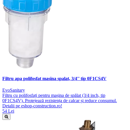
Filtru apa polifosfat masina spalat, 3/4'' tip 0F1CS4V
EvoSanitary
Filtru cu polifosfați pentru mașina de spălat (3/4 inch, tip
0F1CS4V). Protejează rezistența de calcar și reduce consumul.
Detalii pe eshop-construction.ro!
54 Lei