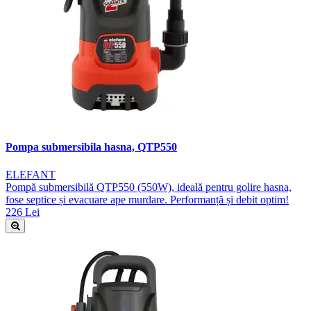
Pompa submersibila hasna, QTP550
ELEFANT
Pompă submersibilă QTP550 (550W), ideală pentru golire hasna,
fose septice și evacuare ape murdare. Performanță și debit optim!
226 Lei