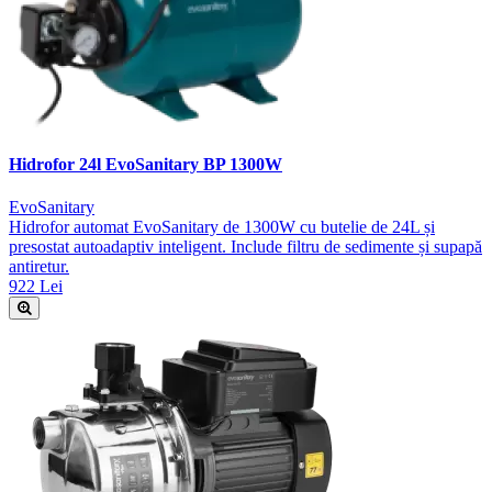
Hidrofor 24l EvoSanitary BP 1300W
EvoSanitary
Hidrofor automat EvoSanitary de 1300W cu butelie de 24L și
presostat autoadaptiv inteligent. Include filtru de sedimente și supapă
antiretur.
922 Lei