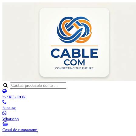
ro / RO / RON
Suna-ne
Whatsapp
Cosul de cumparaturi