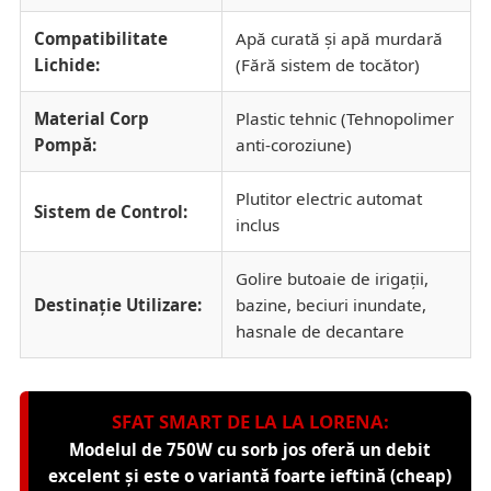
Compatibilitate
Apă curată și apă murdară
Lichide:
(Fără sistem de tocător)
Material Corp
Plastic tehnic (Tehnopolimer
Pompă:
anti-coroziune)
Plutitor electric automat
Sistem de Control:
inclus
Golire butoaie de irigații,
Destinație Utilizare:
bazine, beciuri inundate,
hasnale de decantare
SFAT SMART DE LA LA LORENA:
Modelul de 750W cu sorb jos oferă un debit
excelent și este o variantă foarte ieftină (cheap)