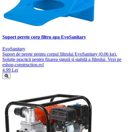
Suport perete corp filtru apa EvoSanitary
EvoSanitary
Suport de perete pentru corpul filtrului EvoSanitary (0.06 kg).
Soluție practică pentru fixarea sigură și stabilă a filtrului. Vezi pe
eshop-construction.ro!
4.99 Lei