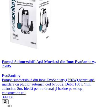
Pompă Submersibilă Apă Murdară din Inox EvoSanitary,
750W
EvoSanitary
Pompă submersibilă din inox EvoSanitary (750W) pentru apă
murdară cu plutitor automat, cod 675382. Debit 180 L/min,
adâncime 8m. Ideală pentru drenaj și bazine pe eshop-
construction.ro!
399 Lei