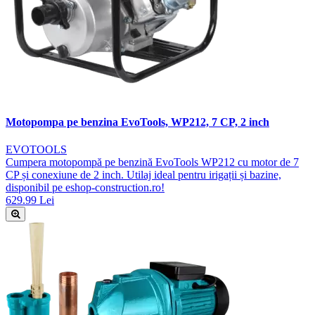
Motopompa pe benzina EvoTools, WP212, 7 CP, 2 inch
EVOTOOLS
Cumpera motopompă pe benzină EvoTools WP212 cu motor de 7
CP și conexiune de 2 inch. Utilaj ideal pentru irigații și bazine,
disponibil pe eshop-construction.ro!
629.99 Lei