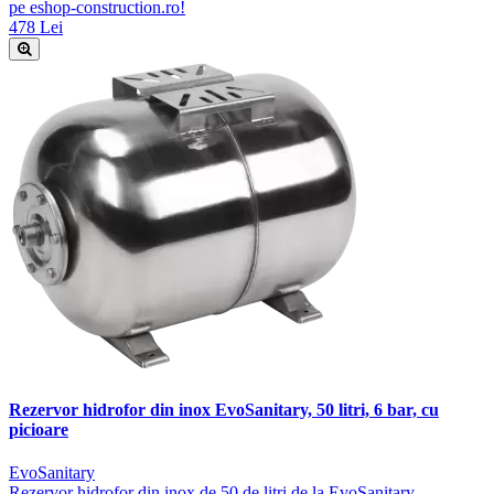
pe eshop-construction.ro!
478 Lei
Rezervor hidrofor din inox EvoSanitary, 50 litri, 6 bar, cu
picioare
EvoSanitary
Rezervor hidrofor din inox de 50 de litri de la EvoSanitary.