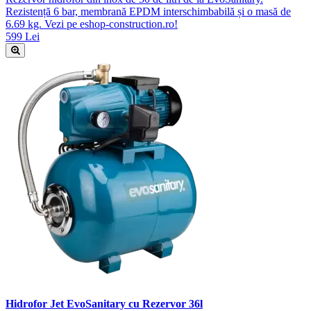
Rezistență 6 bar, membrană EPDM interschimbabilă și o masă de
6.69 kg. Vezi pe eshop-construction.ro!
599 Lei
Hidrofor Jet EvoSanitary cu Rezervor 36l