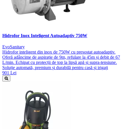
Hidrofor Inox Inteligent Autoadaptiv 750W
EvoSanitary
Hidrofor inteligent din inox de 750W cu presostat autoadaptiv.
Oferă adâncime de aspirație de 9m, refulare la 45m și debit de 67
L/min. Echipat cu protecții de top la lipsă apă și supra-tensiune.
Soluție automată, premium și durabilă pentru casă și irigați
901 Lei