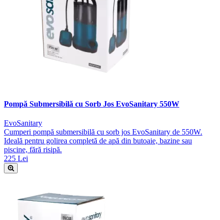
Pompă Submersibilă cu Sorb Jos EvoSanitary 550W
EvoSanitary
Cumperi pompă submersibilă cu sorb jos EvoSanitary de 550W.
Ideală pentru golirea completă de apă din butoaie, bazine sau
piscine, fără risipă.
225 Lei