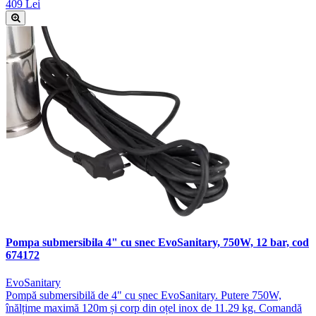
409 Lei
Pompa submersibila 4" cu snec EvoSanitary, 750W, 12 bar, cod
674172
EvoSanitary
Pompă submersibilă de 4" cu șnec EvoSanitary. Putere 750W,
înălțime maximă 120m și corp din oțel inox de 11.29 kg. Comandă