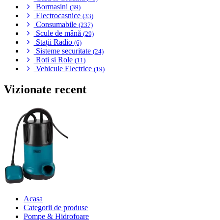
Bormasini
(39)
Electrocasnice
(33)
Consumabile
(237)
Scule de mână
(29)
Stații Radio
(6)
Sisteme securitate
(24)
Roti si Role
(11)
Vehicule Electrice
(19)
Vizionate recent
Acasa
Categorii de produse
Pompe & Hidrofoare