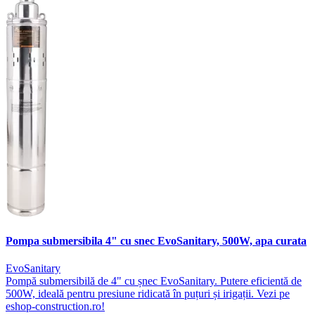
Pompa submersibila 4" cu snec EvoSanitary, 500W, apa curata
EvoSanitary
Pompă submersibilă de 4" cu șnec EvoSanitary. Putere eficientă de
500W, ideală pentru presiune ridicată în puțuri și irigații. Vezi pe
eshop-construction.ro!