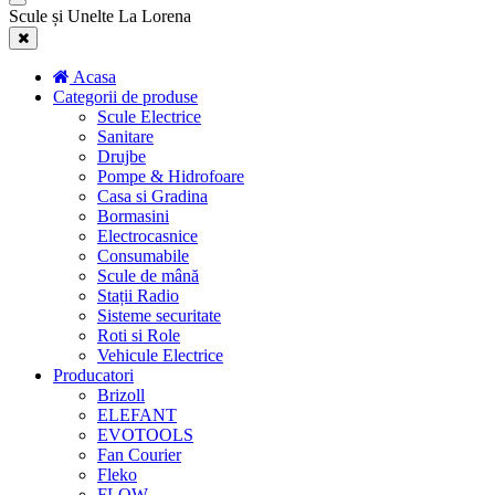
Scule și Unelte La Lorena
Acasa
Categorii de produse
Scule Electrice
Sanitare
Drujbe
Pompe & Hidrofoare
Casa si Gradina
Bormasini
Electrocasnice
Consumabile
Scule de mână
Stații Radio
Sisteme securitate
Roti si Role
Vehicule Electrice
Producatori
Brizoll
ELEFANT
EVOTOOLS
Fan Courier
Fleko
FLOW