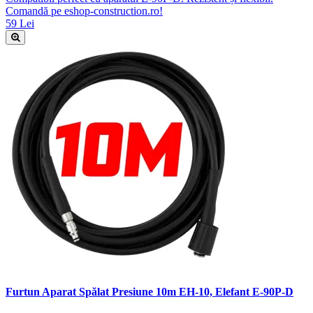
Comandă pe eshop-construction.ro!
59 Lei
Furtun Aparat Spălat Presiune 10m EH-10, Elefant E-90P-D