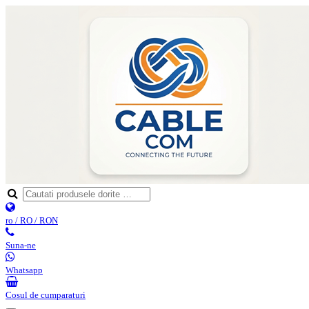
ro / RO / RON
Suna-ne
Whatsapp
Cosul de cumparaturi