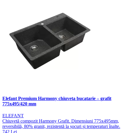
Elefant Premium Harmony chiuveta bucatarie – grafit
775x495/420 mm
ELEFANT
Chiuvetă compozit Harmony Grafit. Dimensiuni 775x495mm,
reversibilă, 80% granit, rezistentă la șocuri și temperaturi înalte.
742 Lei