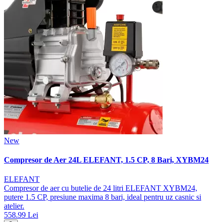
New
Compresor de Aer 24L ELEFANT, 1.5 CP, 8 Bari, XYBM24
ELEFANT
Compresor de aer cu butelie de 24 litri ELEFANT XYBM24,
putere 1.5 CP, presiune maxima 8 bari, ideal pentru uz casnic si
atelier.
558.99 Lei