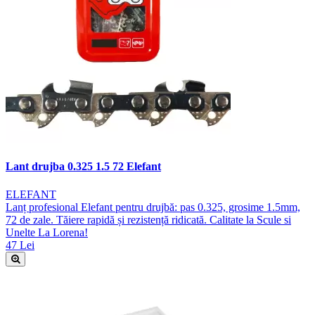
Lant drujba 0.325 1.5 72 Elefant
ELEFANT
Lanț profesional Elefant pentru drujbă: pas 0.325, grosime 1.5mm,
72 de zale. Tăiere rapidă și rezistență ridicată. Calitate la Scule si
Unelte La Lorena!
47 Lei