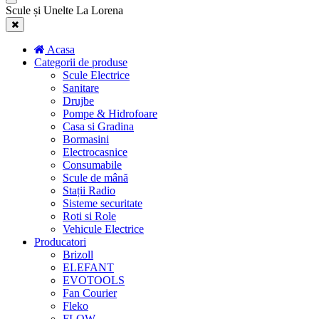
Scule și Unelte La Lorena
Acasa
Categorii de produse
Scule Electrice
Sanitare
Drujbe
Pompe & Hidrofoare
Casa si Gradina
Bormasini
Electrocasnice
Consumabile
Scule de mână
Stații Radio
Sisteme securitate
Roti si Role
Vehicule Electrice
Producatori
Brizoll
ELEFANT
EVOTOOLS
Fan Courier
Fleko
FLOW