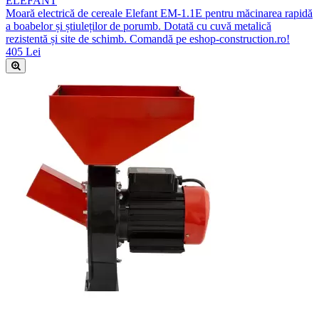
ELEFANT
Moară electrică de cereale Elefant EM-1.1E pentru măcinarea rapidă
a boabelor și știuleților de porumb. Dotată cu cuvă metalică
rezistentă și site de schimb. Comandă pe eshop-construction.ro!
405 Lei