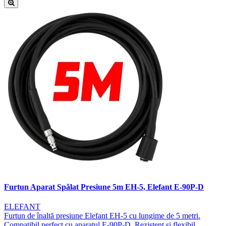
Furtun Aparat Spălat Presiune 5m EH-5, Elefant E-90P-D
ELEFANT
Furtun de înaltă presiune Elefant EH-5 cu lungime de 5 metri.
Compatibil perfect cu aparatul E-90P-D. Rezistent și flexibil.