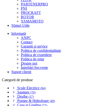
PARTENERPRO
PNI
PROCRAFT
ROTOR
YAMAMOTO
Sfaturi Utile
Informatii
ANPC
Contact
Garantii si service
Politica de confidentialitate
Politica de expediere
Politica de retur
Despre noi
Întrebări frecvente
Suport clienti
Categorii de produse
Scule Electrice
(84)
Sanitare
(70)
Drujbe
(27)
Pompe & Hidrofoare
(49)
Casa si Gradina
(75)