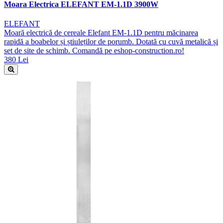
Moara Electrica ELEFANT EM-1.1D 3900W
ELEFANT
Moară electrică de cereale Elefant EM-1.1D pentru măcinarea
rapidă a boabelor și știuleților de porumb. Dotată cu cuvă metalică și
set de site de schimb. Comandă pe eshop-construction.ro!
380 Lei