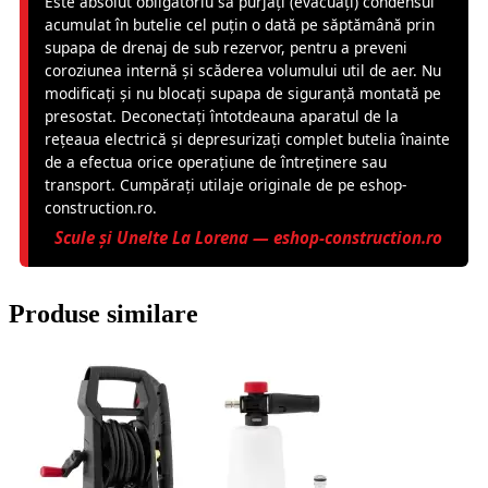
Este absolut obligatoriu să purjați (evacuați) condensul
acumulat în butelie cel puțin o dată pe săptămână prin
supapa de drenaj de sub rezervor, pentru a preveni
coroziunea internă și scăderea volumului util de aer. Nu
modificați și nu blocați supapa de siguranță montată pe
presostat. Deconectați întotdeauna aparatul de la
rețeaua electrică și depresurizați complet butelia înainte
de a efectua orice operațiune de întreținere sau
transport. Cumpărați utilaje originale de pe eshop-
construction.ro.
Scule și Unelte La Lorena — eshop-construction.ro
Produse similare