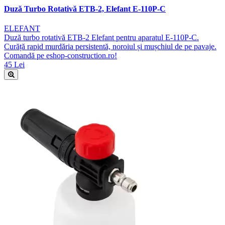
Duză Turbo Rotativă ETB-2, Elefant E-110P-C
ELEFANT
Duză turbo rotativă ETB-2 Elefant pentru aparatul E-110P-C.
Curăță rapid murdăria persistentă, noroiul și mușchiul de pe pavaje.
Comandă pe eshop-construction.ro!
45 Lei