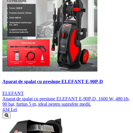
Aparat de spalat cu presiune ELEFANT E-90P-D
ELEFANT
Aparat de spalat cu presiune ELEFANT E-90P-D, 1600 W, 480 l/h,
90 bar, furtun 5 m, ideal pentru suprafete medii.
434 Lei