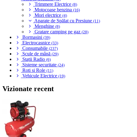
Trimmere Electrice
(8)
Motocoase benzina
(16)
Mori electrice
(4)
Aparate de Spălat cu Presiune
(11)
Menghine
(8)
Gratare camping pe gaz
(28)
Bormasini
(39)
Electrocasnice
(33)
Consumabile
(237)
Scule de mână
(29)
Stații Radio
(6)
Sisteme securitate
(24)
Roti si Role
(11)
Vehicule Electrice
(19)
Vizionate recent