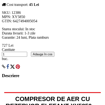
Cost transport:
45 Lei
SKU:
12386
MPN:
XY5850
GTIN:
6427494005054
Starea stocului:
In stoc
Durata livrarii:
1-3 zile
Garantie: 24 luni, Plata ramburs
727 Lei
Cantitate
Adauga în cos
buc.
Descriere
COMPRESOR DE AER CU