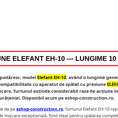
NE ELEFANT EH-10 — LUNGIME 10 
ospodăresc, model
Elefant EH-10
, având o lungime gener
ă compatibilitate cu aparatul de spălat cu presiune
ELEF
recare, furtunul extinde considerabil raza de acțiune în
urățeniei. Disponibil acum pe eshop-construction.ro.
nie de pe
eshop-construction.ro
, furtunul Elefant EH-10 re
 mișcare excepțională, fiind ideal pentru spălarea completă