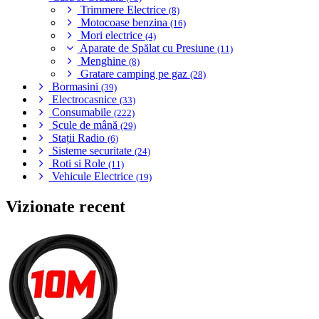
Trimmere Electrice
(8)
Motocoase benzina
(16)
Mori electrice
(4)
Aparate de Spălat cu Presiune
(11)
Menghine
(8)
Gratare camping pe gaz
(28)
Bormasini
(39)
Electrocasnice
(33)
Consumabile
(222)
Scule de mână
(29)
Stații Radio
(6)
Sisteme securitate
(24)
Roti si Role
(11)
Vehicule Electrice
(19)
Vizionate recent