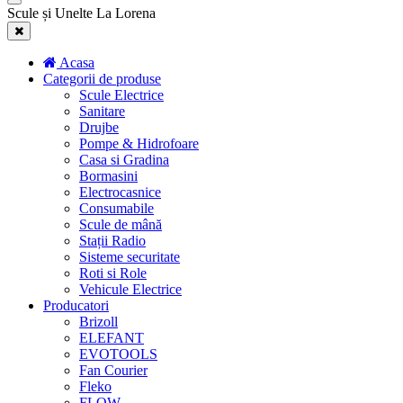
Scule și Unelte La Lorena
Acasa
Categorii de produse
Scule Electrice
Sanitare
Drujbe
Pompe & Hidrofoare
Casa si Gradina
Bormasini
Electrocasnice
Consumabile
Scule de mână
Stații Radio
Sisteme securitate
Roti si Role
Vehicule Electrice
Producatori
Brizoll
ELEFANT
EVOTOOLS
Fan Courier
Fleko
FLOW