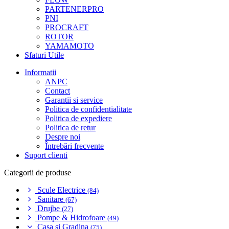
PARTENERPRO
PNI
PROCRAFT
ROTOR
YAMAMOTO
Sfaturi Utile
Informatii
ANPC
Contact
Garantii si service
Politica de confidentialitate
Politica de expediere
Politica de retur
Despre noi
Întrebări frecvente
Suport clienti
Categorii de produse
Scule Electrice
(84)
Sanitare
(67)
Drujbe
(27)
Pompe & Hidrofoare
(49)
Casa si Gradina
(75)