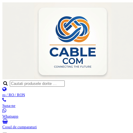
ro / RO / RON
Suna-ne
Whatsapp
Cosul de cumparaturi