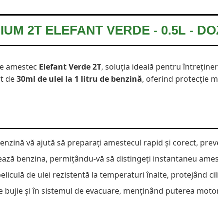
IUM 2T ELEFANT VERDE - 0.5L - DO
 de amestec
Elefant Verde 2T
, soluția ideală pentru întreține
rt de
30ml de ulei la 1 litru de benzină
, oferind protecție
benzină vă ajută să preparați amestecul rapid și corect, pre
ază benzina, permițându-vă să distingeți instantaneu ames
ulă de ulei rezistentă la temperaturi înalte, protejând cilin
bujie și în sistemul de evacuare, menținând puterea motor