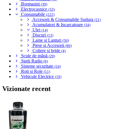
Bormasini
(39)
Electrocasnice
(33)
Consumabile
(222)
Accesorii & Consumabile Sudura
(21)
Acumulatori & Incarcatoare
(34)
Ulei
(14)
Discuri
(13)
Lame si Lanturi
(50)
Piese si Accesorii
(86)
Coliere si bride
(4)
Scule de mână
(29)
Stații Radio
(6)
Sisteme securitate
(24)
Roti si Role
(11)
Vehicule Electrice
(19)
Vizionate recent