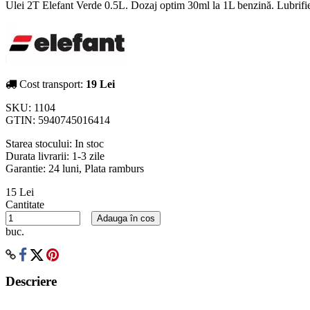
Ulei 2T Elefant Verde 0.5L. Dozaj optim 30ml la 1L benzină. Lubrifi
Cost transport:
19 Lei
SKU:
1104
GTIN:
5940745016414
Starea stocului:
In stoc
Durata livrarii:
1-3 zile
Garantie: 24 luni, Plata ramburs
15 Lei
Cantitate
Adauga în cos
buc.
Descriere