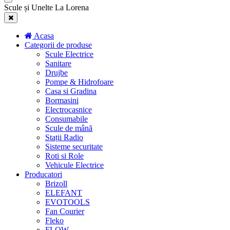
Scule și Unelte La Lorena
Acasa
Categorii de produse
Scule Electrice
Sanitare
Drujbe
Pompe & Hidrofoare
Casa si Gradina
Bormasini
Electrocasnice
Consumabile
Scule de mână
Stații Radio
Sisteme securitate
Roti si Role
Vehicule Electrice
Producatori
Brizoll
ELEFANT
EVOTOOLS
Fan Courier
Fleko
FLOW