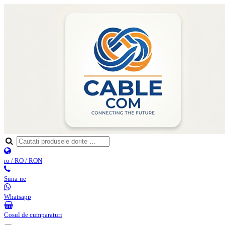
ro / RO / RON
Suna-ne
Whatsapp
Cosul de cumparaturi