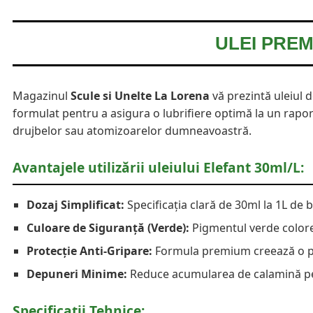
ULEI PREM
Magazinul
Scule si Unelte La Lorena
vă prezintă uleiul
formulat pentru a asigura o lubrifiere optimă la un rapo
drujbelor sau atomizoarelor dumneavoastră.
Avantajele utilizării uleiului Elefant 30ml/L:
Dozaj Simplificat:
Specificația clară de 30ml la 1L de 
Culoare de Siguranță (Verde):
Pigmentul verde colore
Protecție Anti-Gripare:
Formula premium creează o pelic
Depuneri Minime:
Reduce acumularea de calamină pe 
Specificații Tehnice: