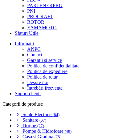
PARTENERPRO
PNI
PROCRAFT
ROTOR
YAMAMOTO
Sfaturi Utile
Informatii
ANPC
Contact
Garantii si service
Politica de confidentialitate
Politica de expediere
Politica de retur
Despre noi
Întrebări frecvente
Suport clienti
Categorii de produse
Scule Electrice
(84)
Sanitare
(67)
Drujbe
(27)
Pompe & Hidrofoare
(49)
Casa si Gradina
(75)