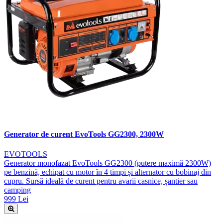
Generator de curent EvoTools GG2300, 2300W
EVOTOOLS
Generator monofazat EvoTools GG2300 (putere maximă 2300W)
pe benzină, echipat cu motor în 4 timpi și alternator cu bobinaj din
cupru. Sursă ideală de curent pentru avarii casnice, șantier sau
camping
999 Lei