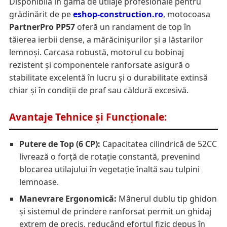
Disponibilă în gama de utilaje profesionale pentru
grădinărit de pe
eshop-construction.ro
, motocoasa
PartnerPro PP57
oferă un randament de top în
tăierea ierbii dense, a mărăcinișurilor și a lăstarilor
lemnoși. Carcasa robustă, motorul cu bobinaj
rezistent și componentele ranforsate asigură o
stabilitate excelentă în lucru și o durabilitate extinsă
chiar și în condiții de praf sau căldură excesivă.
Avantaje Tehnice și Funcționale:
Putere de Top (6 CP):
Capacitatea cilindrică de 52CC
livrează o forță de rotație constantă, prevenind
blocarea utilajului în vegetație înaltă sau tulpini
lemnoase.
Manevrare Ergonomică:
Mânerul dublu tip ghidon
și sistemul de prindere ranforsat permit un ghidaj
extrem de precis, reducând efortul fizic depus în