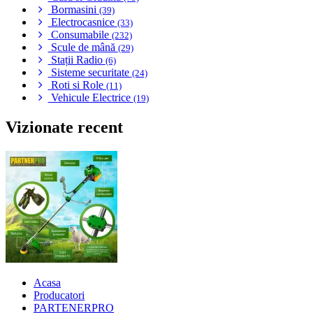
Bormasini
(39)
Electrocasnice
(33)
Consumabile
(232)
Scule de mână
(29)
Stații Radio
(6)
Sisteme securitate
(24)
Roti si Role
(11)
Vehicule Electrice
(19)
Vizionate recent
Acasa
Producatori
PARTENERPRO