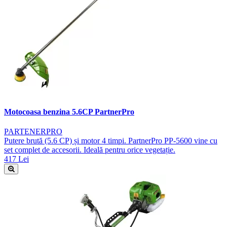
Motocoasa benzina 5.6CP PartnerPro
PARTENERPRO
Putere brută (5.6 CP) și motor 4 timpi. PartnerPro PP-5600 vine cu
set complet de accesorii. Ideală pentru orice vegetație.
417 Lei