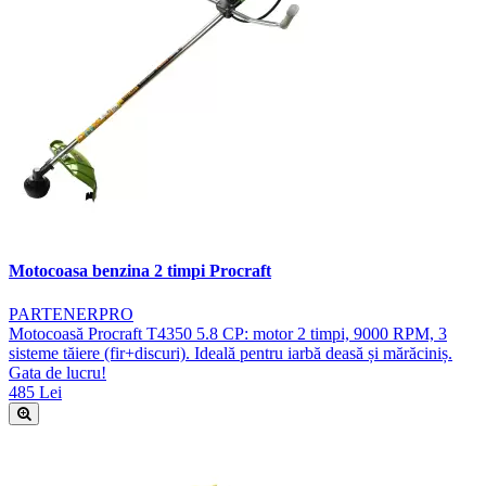
Motocoasa benzina 2 timpi Procraft
PARTENERPRO
Motocoasă Procraft T4350 5.8 CP: motor 2 timpi, 9000 RPM, 3
sisteme tăiere (fir+discuri). Ideală pentru iarbă deasă și mărăciniș.
Gata de lucru!
485 Lei