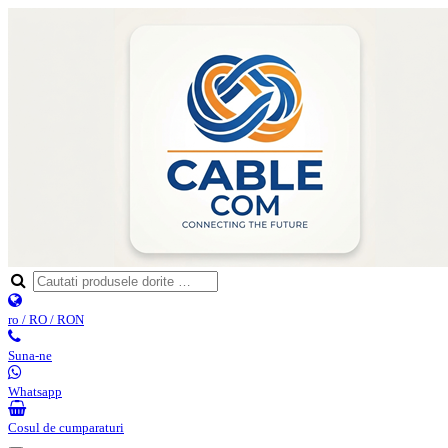
ro / RO / RON
Suna-ne
Whatsapp
Cosul de cumparaturi