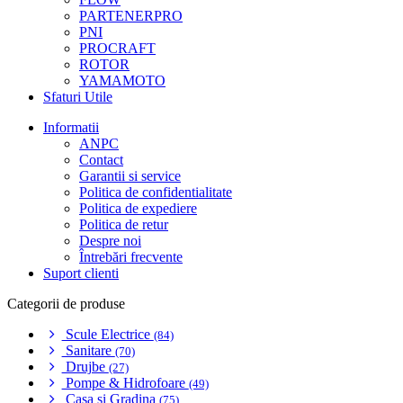
PARTENERPRO
PNI
PROCRAFT
ROTOR
YAMAMOTO
Sfaturi Utile
Informatii
ANPC
Contact
Garantii si service
Politica de confidentialitate
Politica de expediere
Politica de retur
Despre noi
Întrebări frecvente
Suport clienti
Categorii de produse
Scule Electrice
(84)
Sanitare
(70)
Drujbe
(27)
Pompe & Hidrofoare
(49)
Casa si Gradina
(75)