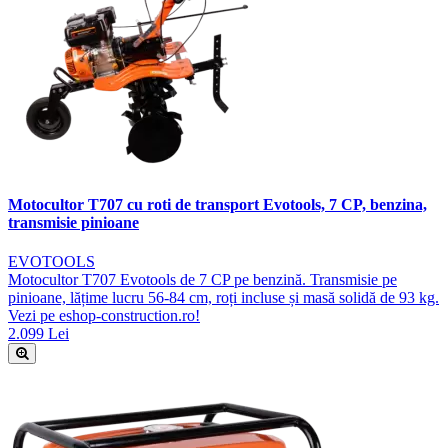
Motocultor T707 cu roti de transport Evotools, 7 CP, benzina,
transmisie pinioane
EVOTOOLS
Motocultor T707 Evotools de 7 CP pe benzină. Transmisie pe
pinioane, lățime lucru 56-84 cm, roți incluse și masă solidă de 93 kg.
Vezi pe eshop-construction.ro!
2.099 Lei