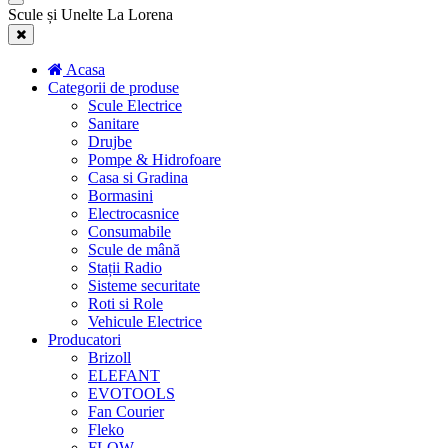
Scule și Unelte La Lorena
Acasa
Categorii de produse
Scule Electrice
Sanitare
Drujbe
Pompe & Hidrofoare
Casa si Gradina
Bormasini
Electrocasnice
Consumabile
Scule de mână
Stații Radio
Sisteme securitate
Roti si Role
Vehicule Electrice
Producatori
Brizoll
ELEFANT
EVOTOOLS
Fan Courier
Fleko
FLOW