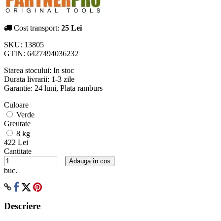
Cost transport:
25 Lei
SKU:
13805
GTIN:
6427494036232
Starea stocului:
In stoc
Durata livrarii:
1-3 zile
Garantie: 24 luni, Plata ramburs
Culoare
Verde
Greutate
8 kg
422 Lei
Cantitate
Adauga în cos
buc.
Descriere