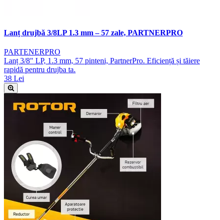
Lanț drujbă 3/8LP 1.3 mm – 57 zale, PARTNERPRO
PARTENERPRO
Lanț 3/8" LP, 1.3 mm, 57 pinteni, PartnerPro. Eficiență și tăiere
rapidă pentru drujba ta.
38 Lei