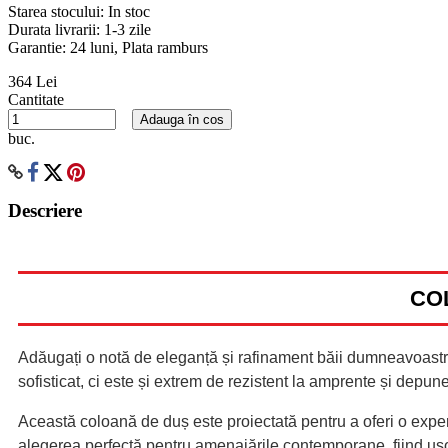
Starea stocului:
In stoc
Durata livrarii:
1-3 zile
Garantie: 24 luni, Plata ramburs
364 Lei
Cantitate
Adauga în cos
buc.
Descriere
CO
Adăugați o notă de eleganță și rafinament băii dumneavoastr
sofisticat, ci este și extrem de rezistent la amprente și depu
Această coloană de duș este proiectată pentru a oferi o expe
alegerea perfectă pentru amenajările contemporane, fiind ușor 