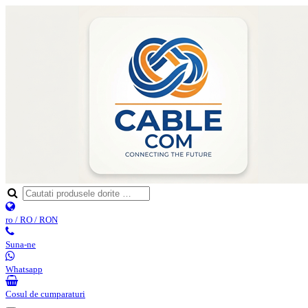
ro / RO / RON
Suna-ne
Whatsapp
Cosul de cumparaturi