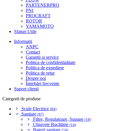
PARTENERPRO
PNI
PROCRAFT
ROTOR
YAMAMOTO
Sfaturi Utile
Informatii
ANPC
Contact
Garantii si service
Politica de confidentialitate
Politica de expediere
Politica de retur
Despre noi
Întrebări frecvente
Suport clienti
Categorii de produse
Scule Electrice
(84)
Sanitare
(67)
Filtre, Regulatoare, Supape
(19)
Chiuvete Bucătărie
(14)
Baterii sanitare
(24)