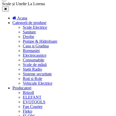
Scule și Unelte La Lorena
Acasa
Categorii de produse
Scule Electrice
Sanitare
Drujbe
Pompe & Hidrofoare
Casa si Gradina
Bormasini
Electrocasnice
Consumabile
Scule de mână
Stații Radio
Sisteme securitate
Roti si Role
Vehicule Electrice
Producatori
Brizoll
ELEFANT
EVOTOOLS
Fan Courier
Fleko
FLOW