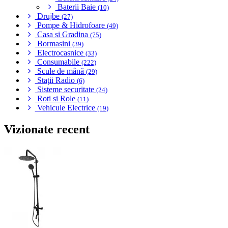
Baterii Baie
(10)
Drujbe
(27)
Pompe & Hidrofoare
(49)
Casa si Gradina
(75)
Bormasini
(39)
Electrocasnice
(33)
Consumabile
(222)
Scule de mână
(29)
Stații Radio
(6)
Sisteme securitate
(24)
Roti si Role
(11)
Vehicule Electrice
(19)
Vizionate recent