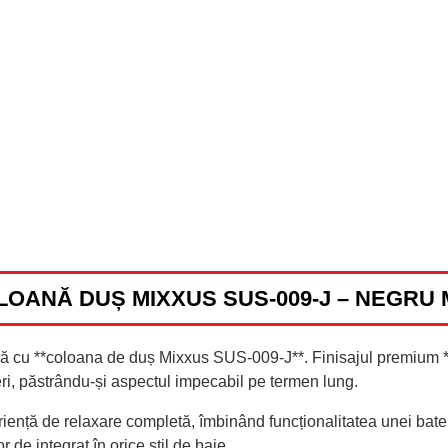
LOANĂ DUȘ MIXXUS SUS-009-J – NEGRU 
ă cu **coloana de duș Mixxus SUS-009-J**. Finisajul premium *
neri, păstrându-și aspectul impecabil pe termen lung.
riență de relaxare completă, îmbinând funcționalitatea unei bate
de integrat în orice stil de baie.