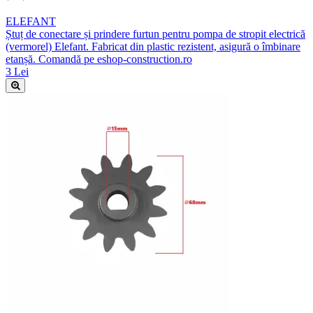
ELEFANT
Ștuț de conectare și prindere furtun pentru pompa de stropit electrică
(vermorel) Elefant. Fabricat din plastic rezistent, asigură o îmbinare
etanșă. Comandă pe eshop-construction.ro
3 Lei