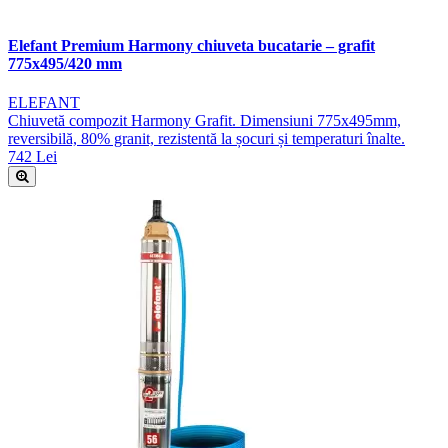
Elefant Premium Harmony chiuveta bucatarie – grafit
775x495/420 mm
ELEFANT
Chiuvetă compozit Harmony Grafit. Dimensiuni 775x495mm,
reversibilă, 80% granit, rezistentă la șocuri și temperaturi înalte.
742 Lei