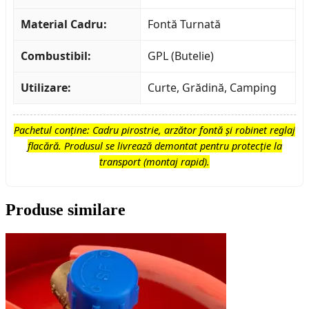
Material Cadru:
Fontă Turnată
Combustibil:
GPL (Butelie)
Utilizare:
Curte, Grădină, Camping
Pachetul conține: Cadru pirostrie, arzător fontă și robinet reglaj
flacără. Produsul se livrează demontat pentru protecție la
transport (montaj rapid).
Produse similare