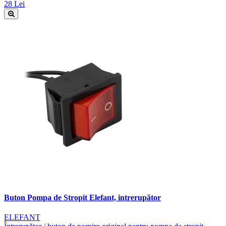
28 Lei
Buton Pompa de Stropit Elefant, intrerupător
ELEFANT