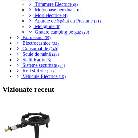
Trimmere Electrice
(8)
Motocoase benzina
(16)
Mori electrice
(4)
Aparate de Spălat cu Presiune
(11)
Menghine
(8)
Gratare camping pe gaz
(28)
Bormasini
(39)
Electrocasnice
(33)
Consumabile
(240)
Scule de mână
(29)
Stații Radio
(6)
Sisteme securitate
(24)
Roti si Role
(11)
Vehicule Electrice
(19)
Vizionate recent