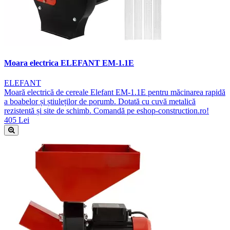
Moara electrica ELEFANT EM-1.1E
ELEFANT
Moară electrică de cereale Elefant EM-1.1E pentru măcinarea rapidă
a boabelor și știuleților de porumb. Dotată cu cuvă metalică
rezistentă și site de schimb. Comandă pe eshop-construction.ro!
405 Lei