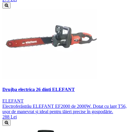
Drujba electrica 26 dinti ELEFANT
ELEFANT
Electroferăstrău ELEFANT EF2000 de 2000W. Dotat cu lanț T56,
ușor de manevrat și ideal pentru tăieri precise în gospodărie.
288 Lei