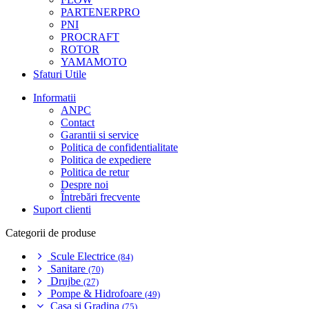
PARTENERPRO
PNI
PROCRAFT
ROTOR
YAMAMOTO
Sfaturi Utile
Informatii
ANPC
Contact
Garantii si service
Politica de confidentialitate
Politica de expediere
Politica de retur
Despre noi
Întrebări frecvente
Suport clienti
Categorii de produse
Scule Electrice
(84)
Sanitare
(70)
Drujbe
(27)
Pompe & Hidrofoare
(49)
Casa si Gradina
(75)