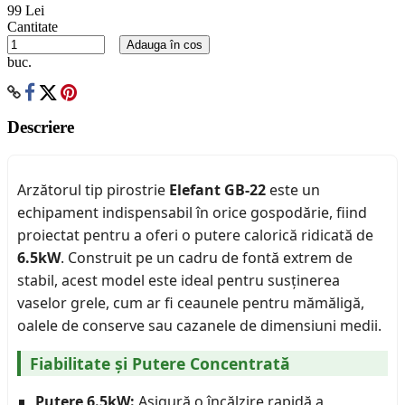
99 Lei
Cantitate
Adauga în cos
buc.
Descriere
Arzătorul tip pirostrie
Elefant GB-22
este un
echipament indispensabil în orice gospodărie, fiind
proiectat pentru a oferi o putere calorică ridicată de
6.5kW
. Construit pe un cadru de fontă extrem de
stabil, acest model este ideal pentru susținerea
vaselor grele, cum ar fi ceaunele pentru mămăligă,
oalele de conserve sau cazanele de dimensiuni medii.
Fiabilitate și Putere Concentrată
Putere 6.5kW:
Asigură o încălzire rapidă a