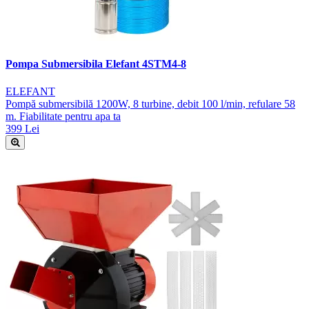
Pompa Submersibila Elefant 4STM4-8
ELEFANT
Pompă submersibilă 1200W, 8 turbine, debit 100 l/min, refulare 58
m. Fiabilitate pentru apa ta
399 Lei