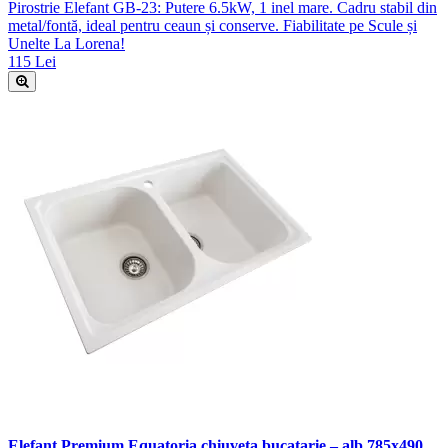
Pirostrie Elefant GB-23: Putere 6.5kW, 1 inel mare. Cadru stabil din
metal/fontă, ideal pentru ceaun și conserve. Fiabilitate pe Scule și
Unelte La Lorena!
115 Lei
Elefant Premium Equatoria chiuveta bucatarie – alb 785x490