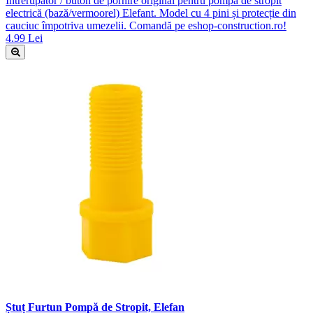
Întrerupător / buton de pornire original pentru pompa de stropit
electrică (bază/vermoorel) Elefant. Model cu 4 pini și protecție din
cauciuc împotriva umezelii. Comandă pe eshop-construction.ro!
4.99 Lei
Ștuț Furtun Pompă de Stropit, Elefan