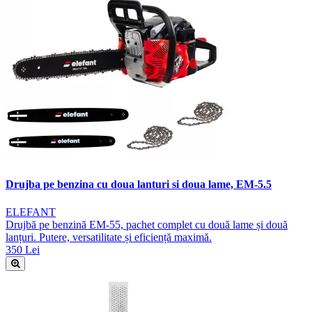
Drujba pe benzina cu doua lanturi si doua lame, EM-5.5
ELEFANT
Drujbă pe benzină EM-55, pachet complet cu două lame și două
lanțuri. Putere, versatilitate și eficiență maximă.
350 Lei