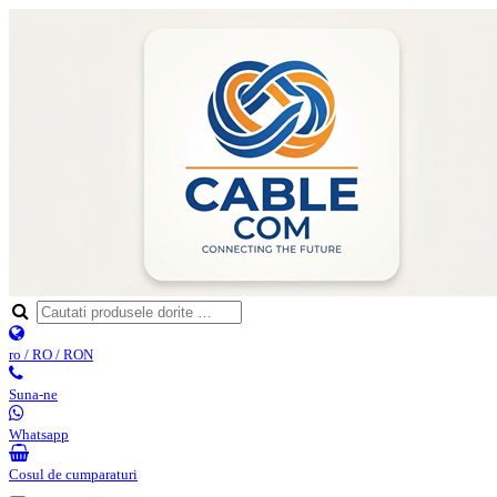
ro / RO / RON
Suna-ne
Whatsapp
Cosul de cumparaturi