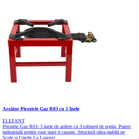
Arzător Pirostrie Gaz R03 cu 3 Inele
ELEFANT
Pirostrie Gaz R03: 3 inele de ardere cu 3 robineți de reglaj. Putere
industrială pentru vase mari și cazane. Structură ultra-stabilă pe
Scule și Unelte La Lorena!