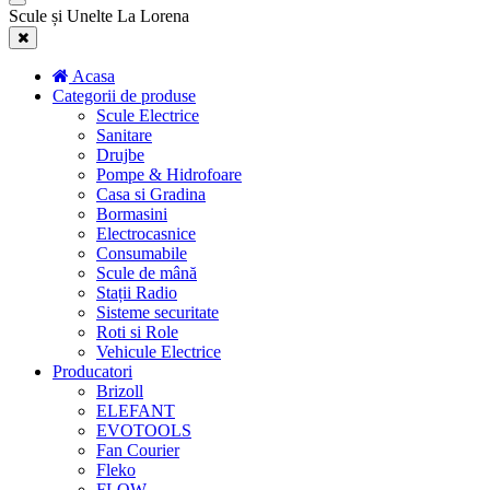
Scule și Unelte La Lorena
Acasa
Categorii de produse
Scule Electrice
Sanitare
Drujbe
Pompe & Hidrofoare
Casa si Gradina
Bormasini
Electrocasnice
Consumabile
Scule de mână
Stații Radio
Sisteme securitate
Roti si Role
Vehicule Electrice
Producatori
Brizoll
ELEFANT
EVOTOOLS
Fan Courier
Fleko
FLOW