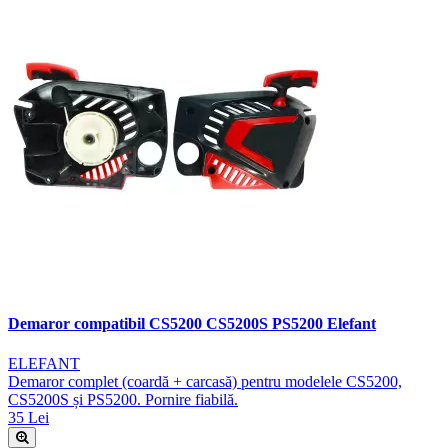
Demaror compatibil CS5200 CS5200S PS5200 Elefant
ELEFANT
Demaror complet (coardă + carcasă) pentru modelele CS5200,
CS5200S și PS5200. Pornire fiabilă.
35 Lei