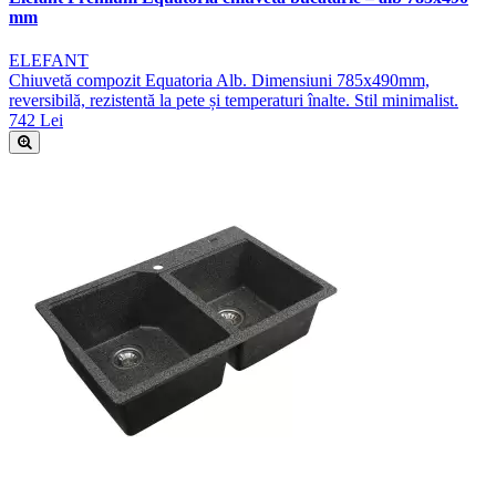
mm
ELEFANT
Chiuvetă compozit Equatoria Alb. Dimensiuni 785x490mm,
reversibilă, rezistentă la pete și temperaturi înalte. Stil minimalist.
742 Lei