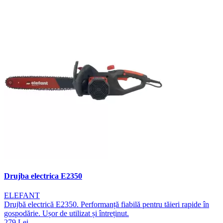
Drujba electrica E2350
ELEFANT
Drujbă electrică E2350. Performanță fiabilă pentru tăieri rapide în
gospodărie. Ușor de utilizat și întreținut.
279 Lei