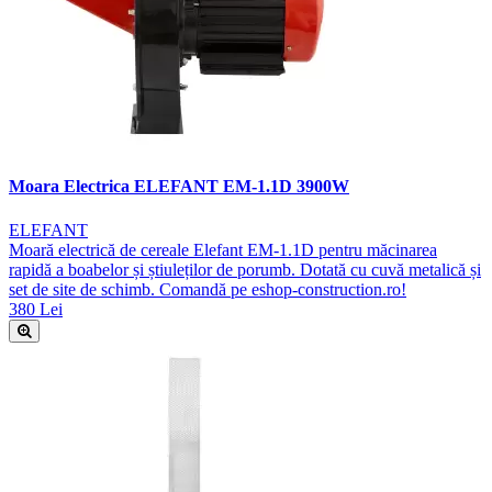
Moara Electrica ELEFANT EM-1.1D 3900W
ELEFANT
Moară electrică de cereale Elefant EM-1.1D pentru măcinarea
rapidă a boabelor și știuleților de porumb. Dotată cu cuvă metalică și
set de site de schimb. Comandă pe eshop-construction.ro!
380 Lei