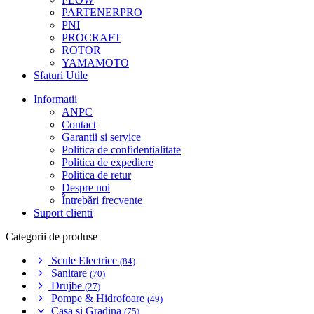
PARTENERPRO
PNI
PROCRAFT
ROTOR
YAMAMOTO
Sfaturi Utile
Informatii
ANPC
Contact
Garantii si service
Politica de confidentialitate
Politica de expediere
Politica de retur
Despre noi
Întrebări frecvente
Suport clienti
Categorii de produse
Scule Electrice
(84)
Sanitare
(70)
Drujbe
(27)
Pompe & Hidrofoare
(49)
Casa si Gradina
(75)