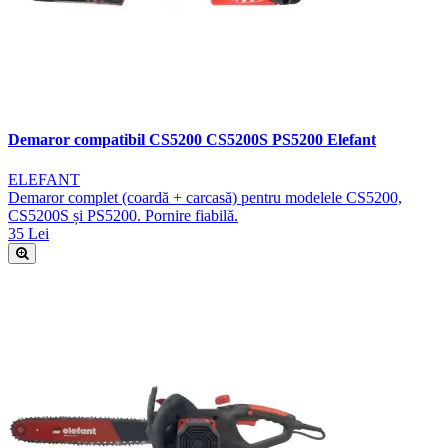
Demaror compatibil CS5200 CS5200S PS5200 Elefant
ELEFANT
Demaror complet (coardă + carcasă) pentru modelele CS5200,
CS5200S și PS5200. Pornire fiabilă.
35 Lei