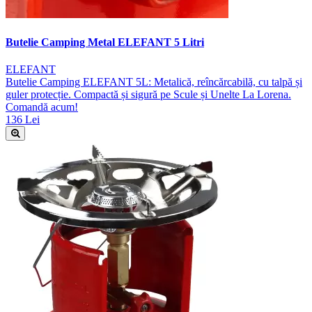
Butelie Camping Metal ELEFANT 5 Litri
ELEFANT
Butelie Camping ELEFANT 5L: Metalică, reîncărcabilă, cu talpă și
guler protecție. Compactă și sigură pe Scule și Unelte La Lorena.
Comandă acum!
136 Lei