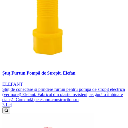
Ștuț Furtun Pompă de Stropit, Elefan
ELEFANT
Ștuț de conectare și prindere furtun pentru pompa de stropit electrică
(vermorel) Elefant. Fabricat din plastic rezistent, asigură o îmbinare
etanșă. Comandă pe eshop-construction.ro
3 Lei