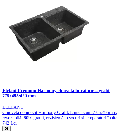
Elefant Premium Harmony chiuveta bucatarie – grafit
775x495/420 mm
ELEFANT
Chiuvetă compozit Harmony Grafit. Dimensiuni 775x495mm,
reversibilă, 80% granit, rezistentă la șocuri și temperaturi înalte.
742 Lei