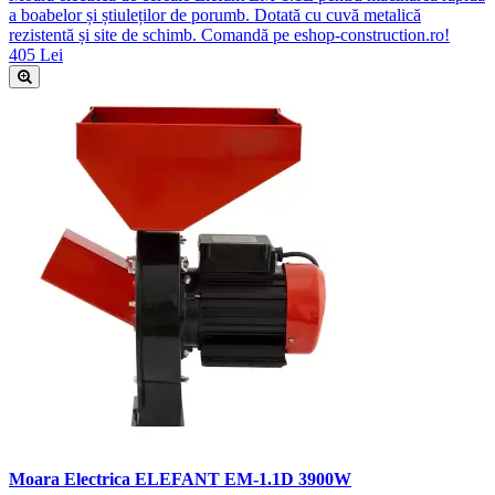
a boabelor și știuleților de porumb. Dotată cu cuvă metalică
rezistentă și site de schimb. Comandă pe eshop-construction.ro!
405 Lei
Moara Electrica ELEFANT EM-1.1D 3900W