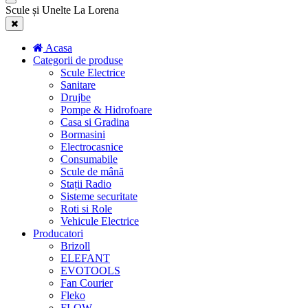
Scule și Unelte La Lorena
Acasa
Categorii de produse
Scule Electrice
Sanitare
Drujbe
Pompe & Hidrofoare
Casa si Gradina
Bormasini
Electrocasnice
Consumabile
Scule de mână
Stații Radio
Sisteme securitate
Roti si Role
Vehicule Electrice
Producatori
Brizoll
ELEFANT
EVOTOOLS
Fan Courier
Fleko
FLOW