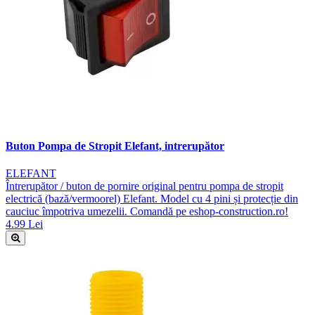
Buton Pompa de Stropit Elefant, intrerupător
ELEFANT
Întrerupător / buton de pornire original pentru pompa de stropit
electrică (bază/vermoorel) Elefant. Model cu 4 pini și protecție din
cauciuc împotriva umezelii. Comandă pe eshop-construction.ro!
4.99 Lei