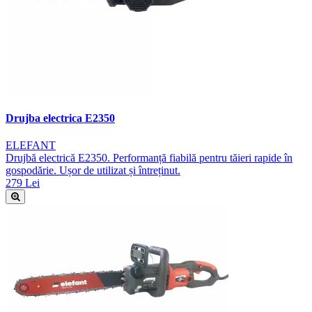
Drujba electrica E2350
ELEFANT
Drujbă electrică E2350. Performanță fiabilă pentru tăieri rapide în
gospodărie. Ușor de utilizat și întreținut.
279 Lei