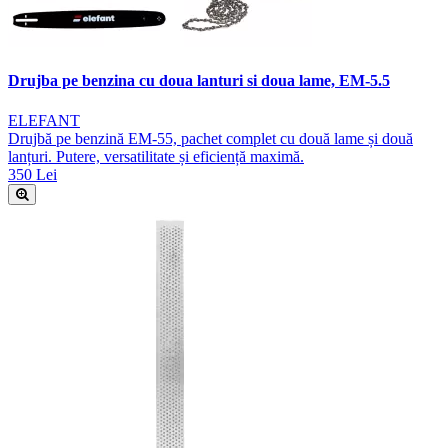
Drujba pe benzina cu doua lanturi si doua lame, EM-5.5
ELEFANT
Drujbă pe benzină EM-55, pachet complet cu două lame și două
lanțuri. Putere, versatilitate și eficiență maximă.
350 Lei