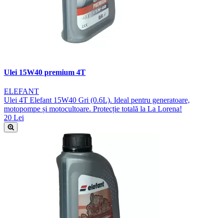
Ulei 15W40 premium 4T
ELEFANT
Ulei 4T Elefant 15W40 Gri (0.6L). Ideal pentru generatoare,
motopompe și motocultoare. Protecție totală la La Lorena!
20 Lei