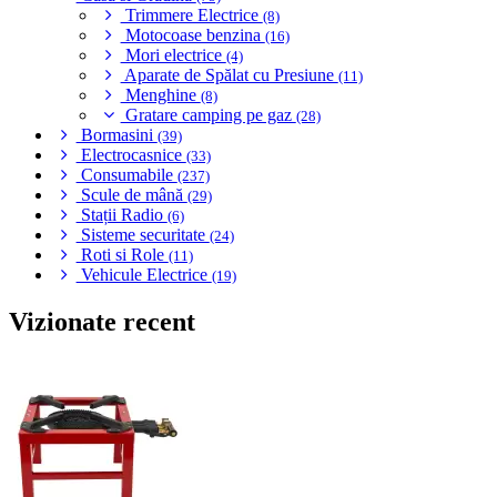
Trimmere Electrice
(8)
Motocoase benzina
(16)
Mori electrice
(4)
Aparate de Spălat cu Presiune
(11)
Menghine
(8)
Gratare camping pe gaz
(28)
Bormasini
(39)
Electrocasnice
(33)
Consumabile
(237)
Scule de mână
(29)
Stații Radio
(6)
Sisteme securitate
(24)
Roti si Role
(11)
Vehicule Electrice
(19)
Vizionate recent