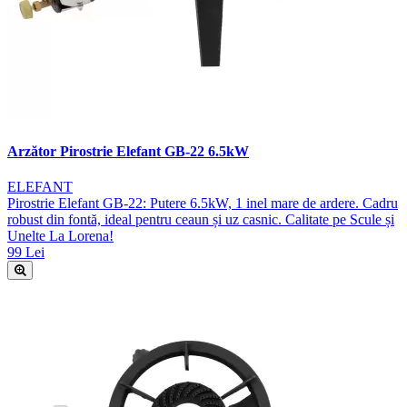
Arzător Pirostrie Elefant GB-22 6.5kW
ELEFANT
Pirostrie Elefant GB-22: Putere 6.5kW, 1 inel mare de ardere. Cadru
robust din fontă, ideal pentru ceaun și uz casnic. Calitate pe Scule și
Unelte La Lorena!
99 Lei