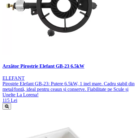
Arzător Pirostrie Elefant GB-23 6.5kW
ELEFANT
Pirostrie Elefant GB-23: Putere 6.5kW, 1 inel mare. Cadru stabil din
metal/fontă, ideal pentru ceaun și conserve. Fiabilitate pe Scule și
Unelte La Lorena!
115 Lei