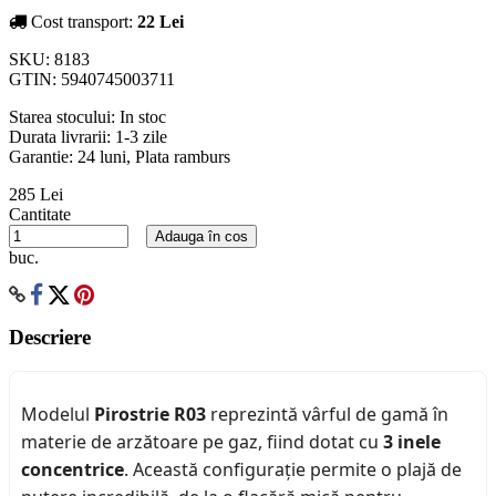
Cost transport:
22 Lei
SKU:
8183
GTIN:
5940745003711
Starea stocului:
In stoc
Durata livrarii:
1-3 zile
Garantie: 24 luni, Plata ramburs
285 Lei
Cantitate
Adauga în cos
buc.
Descriere
Modelul
Pirostrie R03
reprezintă vârful de gamă în
materie de arzătoare pe gaz, fiind dotat cu
3 inele
concentrice
. Această configurație permite o plajă de