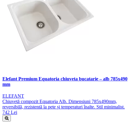
Elefant Premium Equatoria chiuveta bucatarie – alb 785x490
mm
ELEFANT
Chiuvetă compozit Equatoria Alb. Dimensiuni 785x490mm,
reversibilă, rezistentă la pete și temperaturi înalte. Stil minimalist.
742 Lei