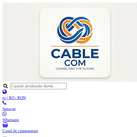
ro / RO / RON
Suna-ne
Whatsapp
Cosul de cumparaturi