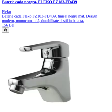
Baterie cada neagra, FLEKO FZ183-FD439
Fleko
Baterie cadă Fleko FZ183-FD439, finisaj negru mat. Design
modern, monocomandă, durabilitate și stil în baia ta.
156 Lei