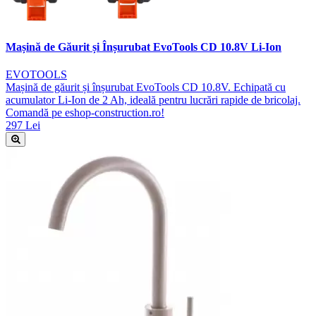
Mașină de Găurit și Înșurubat EvoTools CD 10.8V Li-Ion
EVOTOOLS
Mașină de găurit și înșurubat EvoTools CD 10.8V. Echipată cu
acumulator Li-Ion de 2 Ah, ideală pentru lucrări rapide de bricolaj.
Comandă pe eshop-construction.ro!
297 Lei