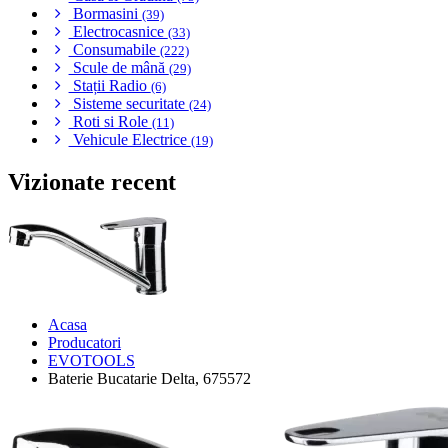
Bormasini
(39)
Electrocasnice
(33)
Consumabile
(222)
Scule de mână
(29)
Stații Radio
(6)
Sisteme securitate
(24)
Roti si Role
(11)
Vehicule Electrice
(19)
Vizionate recent
Acasa
Producatori
EVOTOOLS
Baterie Bucatarie Delta, 675572