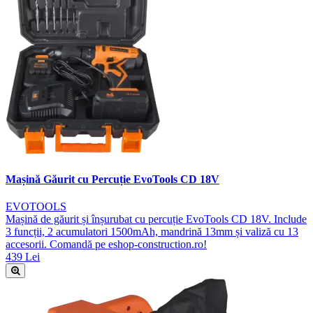
Mașină Găurit cu Percuție EvoTools CD 18V
EVOTOOLS
Mașină de găurit și înșurubat cu percuție EvoTools CD 18V. Include
3 funcții, 2 acumulatori 1500mAh, mandrină 13mm și valiză cu 13
accesorii. Comandă pe eshop-construction.ro!
439 Lei