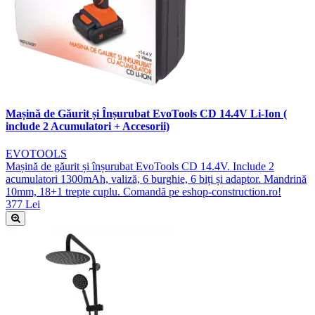
Mașină de Găurit și Înșurubat EvoTools CD 14.4V Li-Ion (
include 2 Acumulatori + Accesorii)
EVOTOOLS
Mașină de găurit și înșurubat EvoTools CD 14.4V. Include 2
acumulatori 1300mAh, valiză, 6 burghie, 6 biți și adaptor. Mandrină
10mm, 18+1 trepte cuplu. Comandă pe eshop-construction.ro!
377 Lei