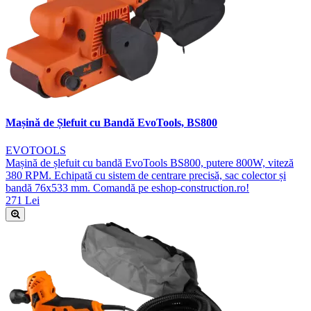
Mașină de Șlefuit cu Bandă EvoTools, BS800
EVOTOOLS
Mașină de șlefuit cu bandă EvoTools BS800, putere 800W, viteză
380 RPM. Echipată cu sistem de centrare precisă, sac colector și
bandă 76x533 mm. Comandă pe eshop-construction.ro!
271 Lei