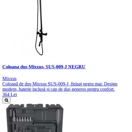
Coloana dus Mixxus, SUS-009-J NEGRU
Mixxus
Coloană de duș Mixxus SUS-009-J, finisaj negru mat. Design
modern, baterie inclusă și cap de duș generos pentru confort.
364 Lei