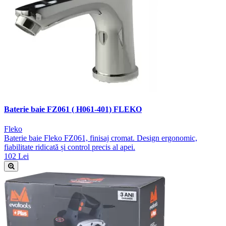
Baterie baie FZ061 ( H061-401) FLEKO
Fleko
Baterie baie Fleko FZ061, finisaj cromat. Design ergonomic,
fiabilitate ridicată și control precis al apei.
102 Lei