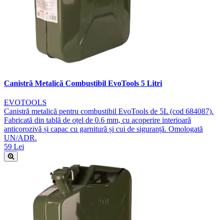
Canistră Metalică Combustibil EvoTools 5 Litri
EVOTOOLS
Canistră metalică pentru combustibil EvoTools de 5L (cod 684087).
Fabricată din tablă de oțel de 0.6 mm, cu acoperire interioară
anticorozivă și capac cu garnitură și cui de siguranță. Omologată
UN/ADR.
59 Lei