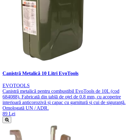
Canistră Metalică 10 Litri EvoTools
EVOTOOLS
Canistră metalică pentru combustibil EvoTools de 10L (cod
684088). Fabricată din tablă de oțel de 0.8 mm, cu acoperire
interioară anticorozivă și capac cu garnitură și cui de siguranță.
Omologată UN / ADR.
89 Lei