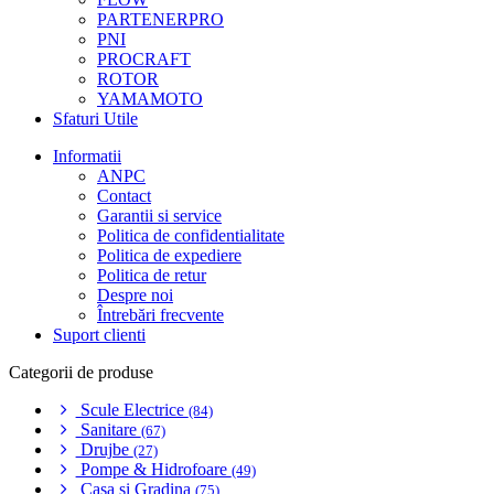
PARTENERPRO
PNI
PROCRAFT
ROTOR
YAMAMOTO
Sfaturi Utile
Informatii
ANPC
Contact
Garantii si service
Politica de confidentialitate
Politica de expediere
Politica de retur
Despre noi
Întrebări frecvente
Suport clienti
Categorii de produse
Scule Electrice
(84)
Sanitare
(67)
Drujbe
(27)
Pompe & Hidrofoare
(49)
Casa si Gradina
(75)