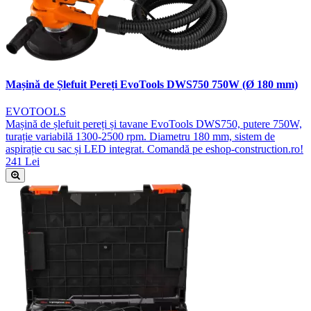
Mașină de Șlefuit Pereți EvoTools DWS750 750W (Ø 180 mm)
EVOTOOLS
Mașină de șlefuit pereți și tavane EvoTools DWS750, putere 750W,
turație variabilă 1300-2500 rpm. Diametru 180 mm, sistem de
aspirație cu sac și LED integrat. Comandă pe eshop-construction.ro!
241 Lei