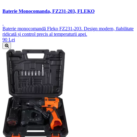
Baterie Monocomanda, FZ231-203, FLEKO
Baterie monocomandă Fleko FZ231-203. Design modern, fiabilitate
ridicată și control precis al temperaturii apei.
90 Lei