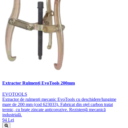
Extractor Rulmenți EvoTools 200mm
EVOTOOLS
Extractor de rulmenți mecanic EvoTools cu deschidere/lungime
mare de 200 mm (cod 623033). Fabricat din oțel carbon tratat
termic, cu brațe zincate anticorozive. Rezistență mecanică
industrială.
94 Lei