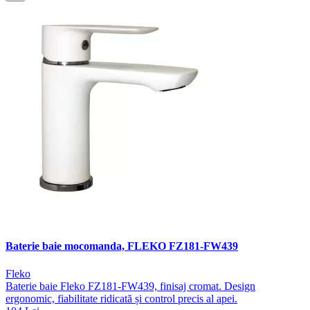
Baterie baie mocomanda, FLEKO FZ181-FW439
Fleko
Baterie baie Fleko FZ181-FW439, finisaj cromat. Design
ergonomic, fiabilitate ridicată și control precis al apei.