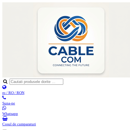
ro / RO / RON
Suna-ne
Whatsapp
Cosul de cumparaturi