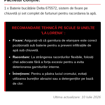
Pachetul Conține:
1 x Baterie bucătărie Delta 675572, sistem de fixare pe
chiuvetă și set complet de furtunuri pentru racordarea la apă.
RECOMANDARE TEHNICĂ PE SCULE SI UNELTE
'LA LORENA' :
Fixare:
Asigurați-vă că garnitura de etanșare este corect
poziționată sub baterie pentru a preveni infiltrațiile de
apă sub chiuvetă.
Racordare:
La strângerea racordurilor flexibile, folosiți
chei adecvate fără a forța excesiv pentru a evita
deteriorarea garniturilor interne.
Întreținere:
Pentru a păstra luciul cromului, evitați
utilizarea bureților abrazivi sau a detergenților pe bază
de clor.
Ultima actualizare:
10 Iulie 2026