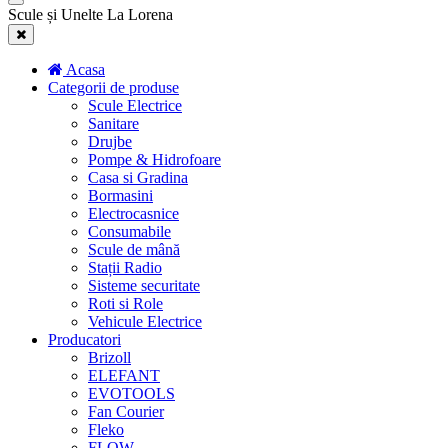
Scule și Unelte La Lorena
Acasa
Categorii de produse
Scule Electrice
Sanitare
Drujbe
Pompe & Hidrofoare
Casa si Gradina
Bormasini
Electrocasnice
Consumabile
Scule de mână
Stații Radio
Sisteme securitate
Roti si Role
Vehicule Electrice
Producatori
Brizoll
ELEFANT
EVOTOOLS
Fan Courier
Fleko
FLOW