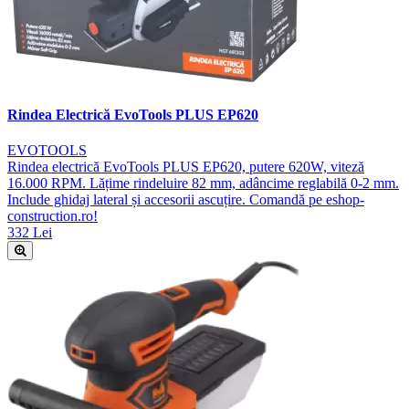
Rindea Electrică EvoTools PLUS EP620
EVOTOOLS
Rindea electrică EvoTools PLUS EP620, putere 620W, viteză
16.000 RPM. Lățime rindeluire 82 mm, adâncime reglabilă 0-2 mm.
Include ghidaj lateral și accesorii ascuțire. Comandă pe eshop-
construction.ro!
332 Lei