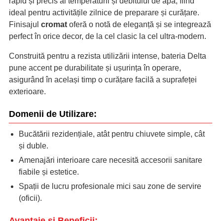
rapid și precis al temperaturii și debitului de apă, fiind
ideal pentru activitățile zilnice de preparare și curățare.
Finisajul
cromat
oferă o notă de eleganță și se integrează
perfect în orice decor, de la cel clasic la cel ultra-modern.
Construită pentru a rezista utilizării intense, bateria Delta
pune accent pe durabilitate și ușurința în operare,
asigurând în același timp o curățare facilă a suprafeței
exterioare.
Domenii de Utilizare:
Bucătării rezidențiale, atât pentru chiuvete simple, cât
și duble.
Amenajări interioare care necesită accesorii sanitare
fiabile și estetice.
Spații de lucru profesionale mici sau zone de servire
(oficii).
Avantaje și Beneficii: