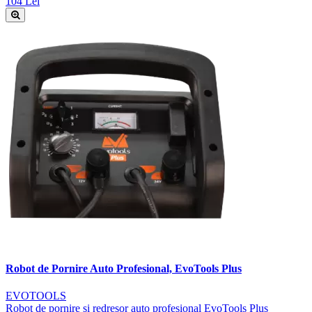
104 Lei
Robot de Pornire Auto Profesional, EvoTools Plus
EVOTOOLS
Robot de pornire și redresor auto profesional EvoTools Plus