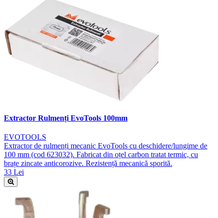
Extractor Rulmenți EvoTools 100mm
EVOTOOLS
Extractor de rulmenți mecanic EvoTools cu deschidere/lungime de
100 mm (cod 623032). Fabricat din oțel carbon tratat termic, cu
brațe zincate anticorozive. Rezistență mecanică sporită.
33 Lei