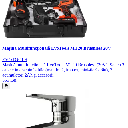
Mașină Multifuncțională EvoTools MT20 Brushless 20V
EVOTOOLS
Mașină multifuncțională EvoTools MT20 Brushless (20V). Set cu 3
capete interschimbabile (mandrină, impact, mini-fierăstrău), 2
acumulatori 2Ah și accesorii.
555 Lei