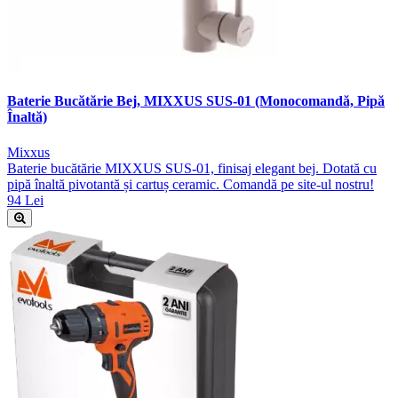
Baterie Bucătărie Bej, MIXXUS SUS-01 (Monocomandă, Pipă
Înaltă)
Mixxus
Baterie bucătărie MIXXUS SUS-01, finisaj elegant bej. Dotată cu
pipă înaltă pivotantă și cartuș ceramic. Comandă pe site-ul nostru!
94 Lei