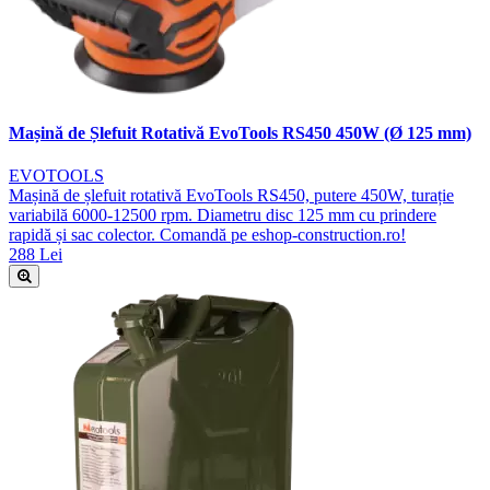
Mașină de Șlefuit Rotativă EvoTools RS450 450W (Ø 125 mm)
EVOTOOLS
Mașină de șlefuit rotativă EvoTools RS450, putere 450W, turație
variabilă 6000-12500 rpm. Diametru disc 125 mm cu prindere
rapidă și sac colector. Comandă pe eshop-construction.ro!
288 Lei