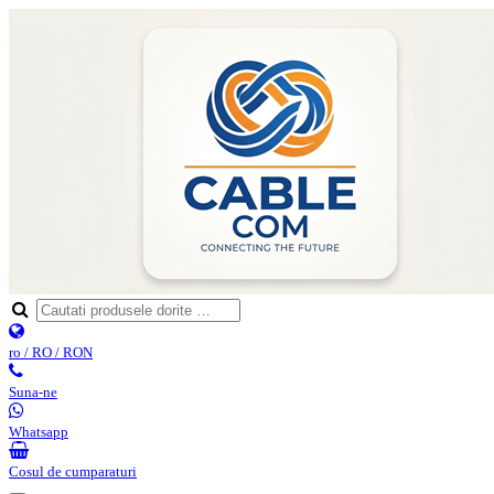
ro / RO / RON
Suna-ne
Whatsapp
Cosul de cumparaturi