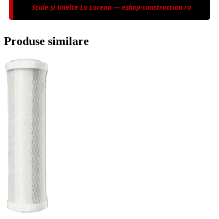
Scule și Unelte La Lorena — eshop-construction.ro
Produse similare