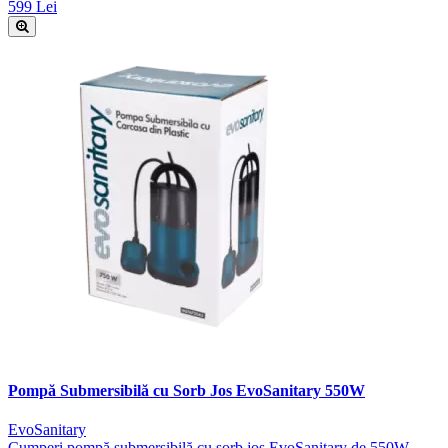
599 Lei
Pompă Submersibilă cu Sorb Jos EvoSanitary 550W
EvoSanitary
Cumperi pompă submersibilă cu sorb jos EvoSanitary de 550W.