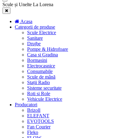
Scule și Unelte La Lorena
Acasa
Categorii de produse
Scule Electrice
Sanitare
Drujbe
Pompe & Hidrofoare
Casa si Gradina
Bormasini
Electrocasnice
Consumabile
Scule de mână
Stații Radio
Sisteme securitate
Roti si Role
Vehicule Electrice
Producatori
Brizoll
ELEFANT
EVOTOOLS
Fan Courier
Fleko
FLOW