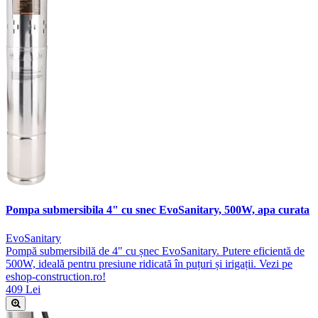
Pompa submersibila 4" cu snec EvoSanitary, 500W, apa curata
EvoSanitary
Pompă submersibilă de 4" cu șnec EvoSanitary. Putere eficientă de
500W, ideală pentru presiune ridicată în puțuri și irigații. Vezi pe
eshop-construction.ro!
409 Lei