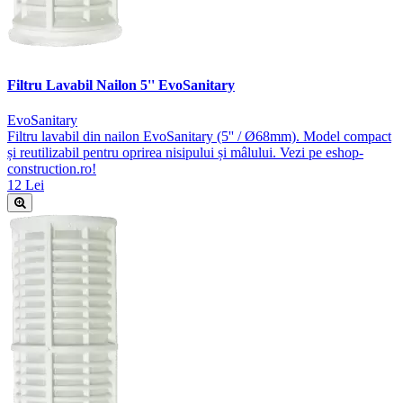
Filtru Lavabil Nailon 5'' EvoSanitary
EvoSanitary
Filtru lavabil din nailon EvoSanitary (5'' / Ø68mm). Model compact
și reutilizabil pentru oprirea nisipului și mâlului. Vezi pe eshop-
construction.ro!
12 Lei