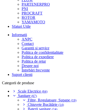
PARTENERPRO
PNI
PROCRAFT
ROTOR
YAMAMOTO
Sfaturi Utile
Informatii
ANPC
Contact
Garantii si service
Politica de confidentialitate
Politica de expediere
Politica de retur
Despre noi
Întrebări frecvente
Suport clienti
Categorii de produse
Scule Electrice
(84)
Sanitare
(67)
Filtre, Regulatoare, Supape
(19)
Chiuvete Bucătărie
(14)
Baterii sanitare
(24)