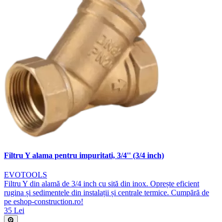
Filtru Y alama pentru impuritati, 3/4'' (3/4 inch)
EVOTOOLS
Filtru Y din alamă de 3/4 inch cu sită din inox. Oprește eficient
rugina și sedimentele din instalații și centrale termice. Cumpără de
pe eshop-construction.ro!
35 Lei