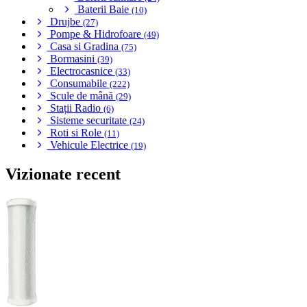
Baterii Baie
(10)
Drujbe
(27)
Pompe & Hidrofoare
(49)
Casa si Gradina
(75)
Bormasini
(39)
Electrocasnice
(33)
Consumabile
(222)
Scule de mână
(29)
Stații Radio
(6)
Sisteme securitate
(24)
Roti si Role
(11)
Vehicule Electrice
(19)
Vizionate recent