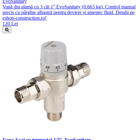
EvoSanitary
Vană din alamă cu 3 căi 1'' EvoSanitary (0.663 kg). Control manual
precis cu pârghie albastră pentru deviere și amestec fluid. Detalii pe
eshop-construction.ro!
120 Lei
Vana 3 cai cu termostat 1/2'', EvoSanitary