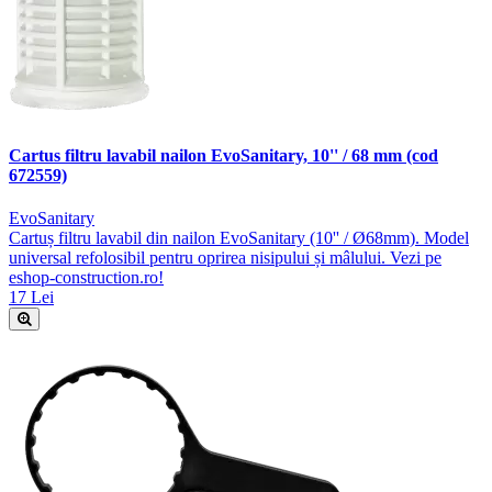
Cartus filtru lavabil nailon EvoSanitary, 10'' / 68 mm (cod
672559)
EvoSanitary
Cartuș filtru lavabil din nailon EvoSanitary (10'' / Ø68mm). Model
universal refolosibil pentru oprirea nisipului și mâlului. Vezi pe
eshop-construction.ro!
17 Lei