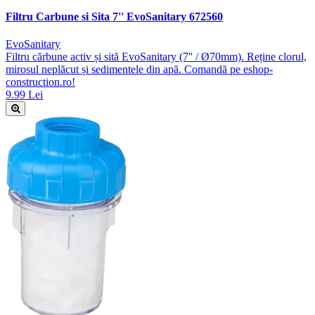
Filtru Carbune si Sita 7'' EvoSanitary 672560
EvoSanitary
Filtru cărbune activ și sită EvoSanitary (7'' / Ø70mm). Reține clorul,
mirosul neplăcut și sedimentele din apă. Comandă pe eshop-
construction.ro!
9.99 Lei