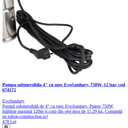
Pompa submersibila 4" cu snec EvoSanitary, 750W, 12 bar, cod
674172
EvoSanitary
Pompă submersibilă de 4" cu șnec EvoSanitary. Putere 750W,
înălțime maximă 120m și corp din oțel inox de 11.29 kg. Comandă
pe eshop-construction.ro!
478 Lei