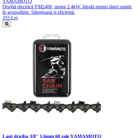
YAMAMOTO
Drujbă electrică YM2400, motor 2.4kW. Ideală pentru tăieri rapide
în gospodărie. Silențioasă și eficientă.
355 Lei
Lant drujba 3/8" 1.6mm 60 zale YAMAMOTO