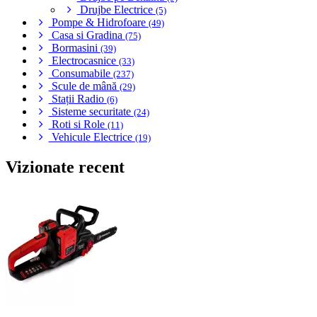
Drujbe Electrice
(5)
Pompe & Hidrofoare
(49)
Casa si Gradina
(75)
Bormasini
(39)
Electrocasnice
(33)
Consumabile
(237)
Scule de mână
(29)
Stații Radio
(6)
Sisteme securitate
(24)
Roti si Role
(11)
Vehicule Electrice
(19)
Vizionate recent