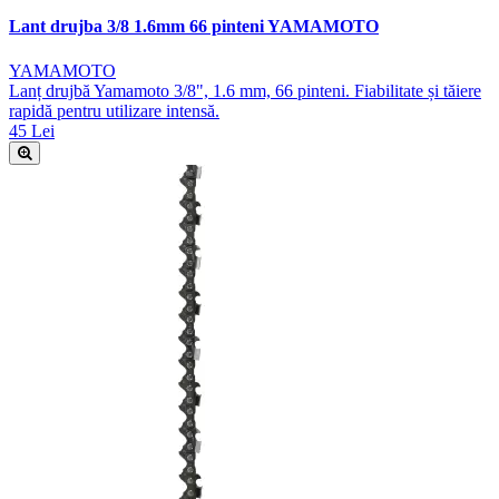
Lant drujba 3/8 1.6mm 66 pinteni YAMAMOTO
YAMAMOTO
Lanț drujbă Yamamoto 3/8", 1.6 mm, 66 pinteni. Fiabilitate și tăiere
rapidă pentru utilizare intensă.
45 Lei