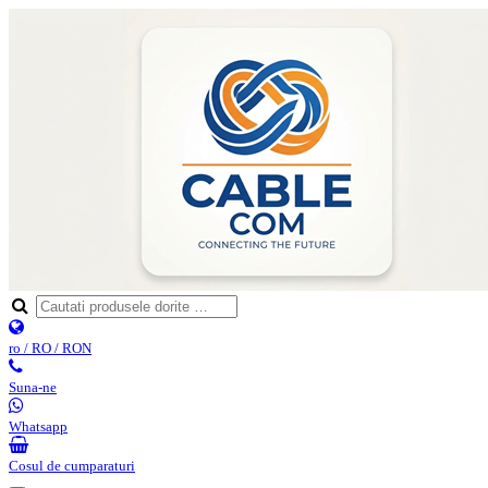
ro / RO / RON
Suna-ne
Whatsapp
Cosul de cumparaturi