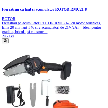
Fierastrau cu lant si acumulator ROTOR RMC21-8
ROTOR
Fierastrau pe acumulator ROTOR RMC21-8 cu motor brushless,
lama 20 cm, lant T46 si 2 acumulatori de 21V/2Ah – ideal pentru
gradina, bricolaj si constructii.
245 Lei