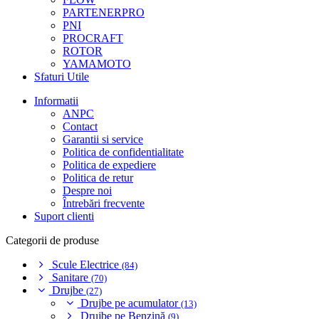
PARTENERPRO
PNI
PROCRAFT
ROTOR
YAMAMOTO
Sfaturi Utile
Informatii
ANPC
Contact
Garantii si service
Politica de confidentialitate
Politica de expediere
Politica de retur
Despre noi
Întrebări frecvente
Suport clienti
Categorii de produse
Scule Electrice
(84)
Sanitare
(70)
Drujbe
(27)
Drujbe pe acumulator
(13)
Drujbe pe Benzină
(9)