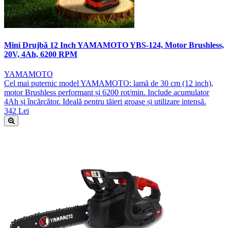
Mini Drujbă 12 Inch YAMAMOTO YBS-124, Motor Brushless,
20V, 4Ah, 6200 RPM
YAMAMOTO
Cel mai puternic model YAMAMOTO: lamă de 30 cm (12 inch),
motor Brushless performant și 6200 rot/min. Include acumulator
4Ah și încărcător. Ideală pentru tăieri groase și utilizare intensă.
342 Lei