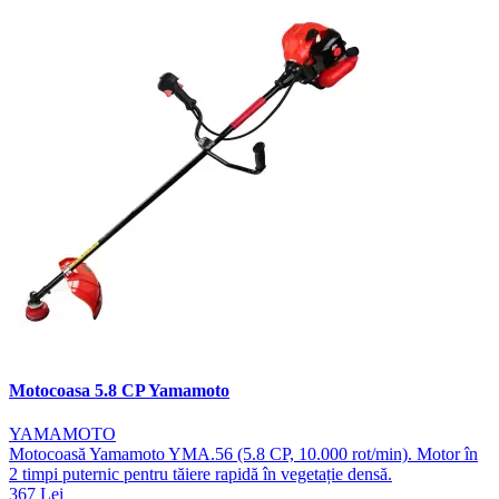
Motocoasa 5.8 CP Yamamoto
YAMAMOTO
Motocoasă Yamamoto YMA.56 (5.8 CP, 10.000 rot/min). Motor în
2 timpi puternic pentru tăiere rapidă în vegetație densă.
367 Lei