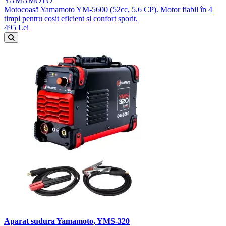
YAMAMOTO
Motocoasă Yamamoto YM-5600 (52cc, 5.6 CP). Motor fiabil în 4
timpi pentru cosit eficient și confort sporit.
495 Lei
Aparat sudura Yamamoto, YMS-320