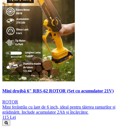
Mini drujbă 6" RBS-62 ROTOR (Set cu acumulator 21V)
ROTOR
Mini ferăstrău cu lanț de 6 inch, ideal pentru tăierea ramurilor și
grădinărit. Include acumulator 2Ah și încărcător.
115 Lei