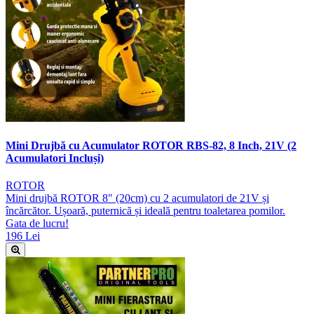
Mini Drujbă cu Acumulator ROTOR RBS-82, 8 Inch, 21V (2
Acumulatori Incluși)
ROTOR
Mini drujbă ROTOR 8" (20cm) cu 2 acumulatori de 21V și
încărcător. Ușoară, puternică și ideală pentru toaletarea pomilor.
Gata de lucru!
196 Lei