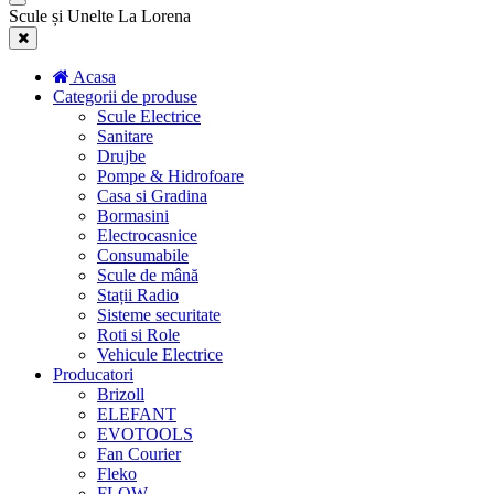
Scule și Unelte La Lorena
Acasa
Categorii de produse
Scule Electrice
Sanitare
Drujbe
Pompe & Hidrofoare
Casa si Gradina
Bormasini
Electrocasnice
Consumabile
Scule de mână
Stații Radio
Sisteme securitate
Roti si Role
Vehicule Electrice
Producatori
Brizoll
ELEFANT
EVOTOOLS
Fan Courier
Fleko
FLOW