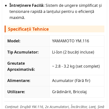
Întreținere Facilă:
Sistem de ungere simplificat și
tensionare rapidă a lanțului pentru o eficiență
maximă.
Specificații Tehnice
Model:
YAMAMOTO YM.116
Tip Acumulator:
Li-Ion (2 bucăți incluse)
Greutate
~ 2.8 - 3.2 kg (set complet)
Aproximativă:
Alimentare:
Acumulator (Fără fir)
Utilizare:
Grădinărit, Bricolaj
Conținut: Drujbă YM.116, 2x Acumulatori, Încărcător, Lanț, Șină