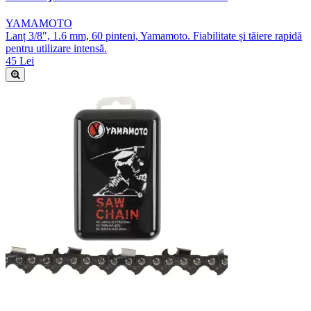
YAMAMOTO
Lanț 3/8", 1.6 mm, 60 pinteni, Yamamoto. Fiabilitate și tăiere rapidă
pentru utilizare intensă.
45 Lei