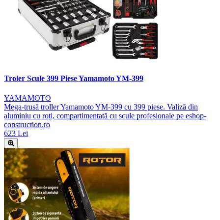
Troler Scule 399 Piese Yamamoto YM-399
YAMAMOTO
Mega-trusă troller Yamamoto YM-399 cu 399 piese. Valiză din
aluminiu cu roți, compartimentată cu scule profesionale pe eshop-
construction.ro
623 Lei