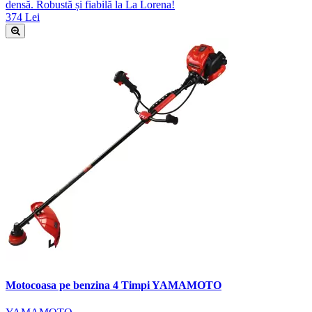
densă. Robustă și fiabilă la La Lorena!
374 Lei
Motocoasa pe benzina 4 Timpi YAMAMOTO