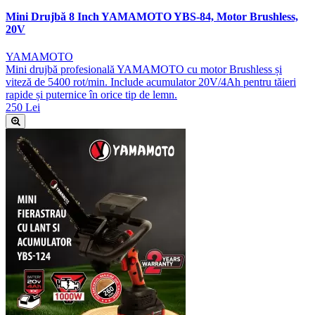
Mini Drujbă 8 Inch YAMAMOTO YBS-84, Motor Brushless,
20V
YAMAMOTO
Mini drujbă profesională YAMAMOTO cu motor Brushless și
viteză de 5400 rot/min. Include acumulator 20V/4Ah pentru tăieri
rapide și puternice în orice tip de lemn.
250 Lei