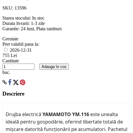
SKU:
13596
Starea stocului:
In stoc
Durata livrarii:
1-3 zile
Garantie: 24 luni, Plata ramburs
Greutate
Pret valabil pana la:
2026-12-31
755 Lei
Cantitate
Adauga în cos
buc.
Descriere
Drujba electrică
YAMAMOTO YM.116
este unealta
ideală pentru gospodărie, oferind libertate totală de
mișcare datorită funcționării pe acumulatori. Pachetul