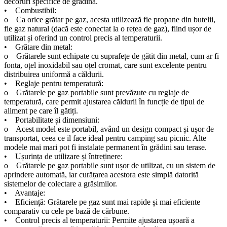
decoruri specifice de grădină.
• Combustibil:
o Ca orice grătar pe gaz, acesta utilizează fie propane din butelii,
fie gaz natural (dacă este conectat la o rețea de gaz), fiind ușor de
utilizat și oferind un control precis al temperaturii.
• Grătare din metal:
o Grătarele sunt echipate cu suprafețe de gătit din metal, cum ar fi
fonta, oțel inoxidabil sau oțel cromat, care sunt excelente pentru
distribuirea uniformă a căldurii.
• Reglaje pentru temperatură:
o Grătarele pe gaz portabile sunt prevăzute cu reglaje de
temperatură, care permit ajustarea căldurii în funcție de tipul de
aliment pe care îl gătiți.
• Portabilitate și dimensiuni:
o Acest model este portabil, având un design compact și ușor de
transportat, ceea ce il face ideal pentru camping sau picnic. Alte
modele mai mari pot fi instalate permanent în grădini sau terase.
• Ușurința de utilizare și întreținere:
o Grătarele pe gaz portabile sunt ușor de utilizat, cu un sistem de
aprindere automată, iar curățarea acestora este simplă datorită
sistemelor de colectare a grăsimilor.
• Avantaje:
• Eficiență: Grătarele pe gaz sunt mai rapide și mai eficiente
comparativ cu cele pe bază de cărbune.
• Control precis al temperaturii: Permite ajustarea ușoară a