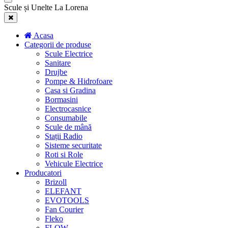
Scule și Unelte La Lorena
Acasa
Categorii de produse
Scule Electrice
Sanitare
Drujbe
Pompe & Hidrofoare
Casa si Gradina
Bormasini
Electrocasnice
Consumabile
Scule de mână
Stații Radio
Sisteme securitate
Roti si Role
Vehicule Electrice
Producatori
Brizoll
ELEFANT
EVOTOOLS
Fan Courier
Fleko
FLOW