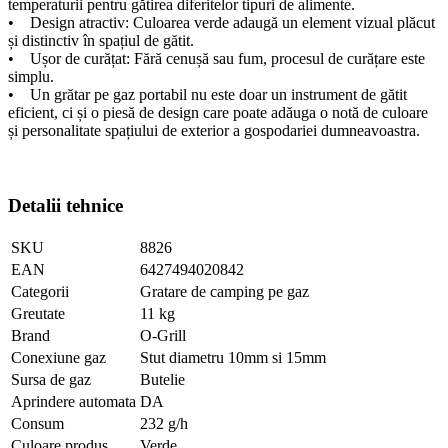
temperaturii pentru gătirea diferitelor tipuri de alimente.
• Design atractiv: Culoarea verde adaugă un element vizual plăcut
și distinctiv în spațiul de gătit.
• Ușor de curățat: Fără cenușă sau fum, procesul de curățare este
simplu.
• Un grătar pe gaz portabil nu este doar un instrument de gătit
eficient, ci și o piesă de design care poate adăuga o notă de culoare
și personalitate spațiului de exterior a gospodariei dumneavoastra.
Detalii tehnice
SKU
8826
EAN
6427494020842
Categorii
Gratare de camping pe gaz
Greutate
11 kg
Brand
O-Grill
Conexiune gaz
Stut diametru 10mm si 15mm
Sursa de gaz
Butelie
Aprindere automata
DA
Consum
232 g/h
Culoare produs
Verde