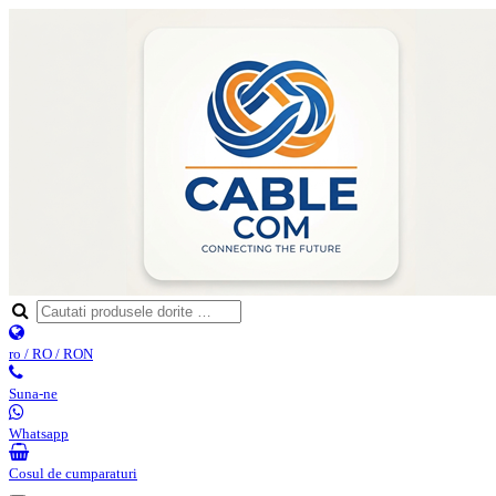
ro / RO / RON
Suna-ne
Whatsapp
Cosul de cumparaturi