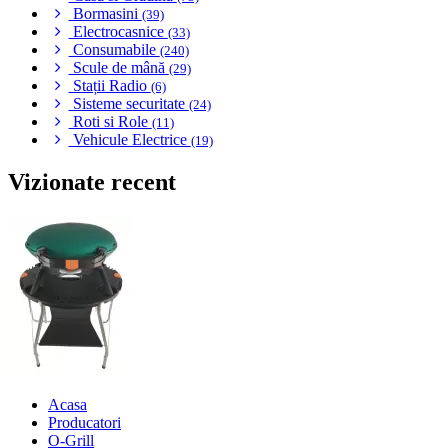
Bormasini
(39)
Electrocasnice
(33)
Consumabile
(240)
Scule de mână
(29)
Stații Radio
(6)
Sisteme securitate
(24)
Roti si Role
(11)
Vehicule Electrice
(19)
Vizionate recent
Acasa
Producatori
O-Grill