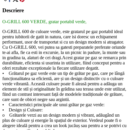
Descriere
O-GRILL 600 VERDE, gratar portabil verde,
O-GRILL 600 de culoare verde, este gratarul pe gaz portabil ideal
pentru iubitorii de gatit in natura, care isi doresc un echipament
performant, usor de transportat si cu un design modern si atragator.
Cu O-GRILL 600, vei putea sa gatesti preparatele preferate oriunde
te-ai afla, fie ca esti in excursie, la un picnic in padure, la munte sau
in gradina ta, alaturi de cei dragi.Acest gratar pe gaz se remarca prin
durabilitate, eficienta si usurinta in utilizare, fiind conceput pentru a
oferi rezultate exceptionale la fiecare utilizare degatit.
• Grătarul pe gaz verde este un tip de grătar pe gaz, care pe lângă
funcționalitatea sa eficientă, are și un design distinctiv cu o culoare
verde vibrantă. Această culoare poate fi aleasă pentru a adăuga un
element de stil și originalitate în grădina sau terasa unde este utilizat,
fiind un contrast interesant față de modelele tradiționale de grătare,
care sunt de obicei negre sau argintii.
• Caracteristici principale ale unui grătar pe gaz verde:
• Design și Culoare:
o Grătarele verzi au un design modern și vibrant, adăugând un
plus de culoare și energie în spațiul de exterior. Verdeul poate fi o
alegere ideală pentru a crea un look jucăuș sau pentru a se potrivi cu