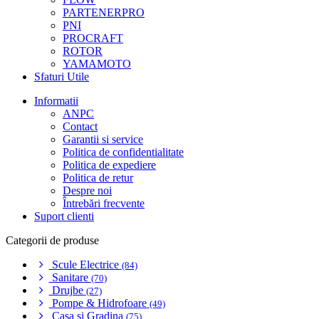
PARTENERPRO
PNI
PROCRAFT
ROTOR
YAMAMOTO
Sfaturi Utile
Informatii
ANPC
Contact
Garantii si service
Politica de confidentialitate
Politica de expediere
Politica de retur
Despre noi
Întrebări frecvente
Suport clienti
Categorii de produse
Scule Electrice
(84)
Sanitare
(70)
Drujbe
(27)
Pompe & Hidrofoare
(49)
Casa si Gradina
(75)