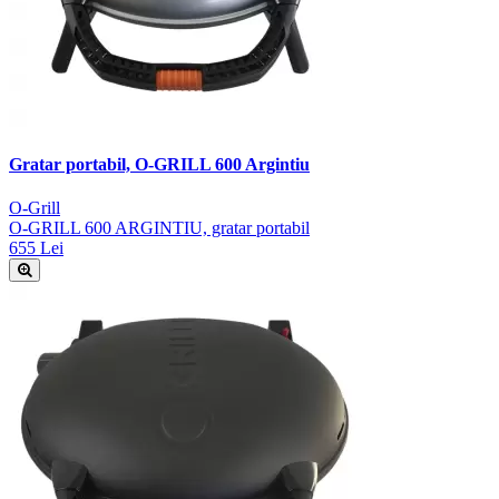
Gratar portabil, O-GRILL 600 Argintiu
O-Grill
O-GRILL 600 ARGINTIU, gratar portabil
655 Lei