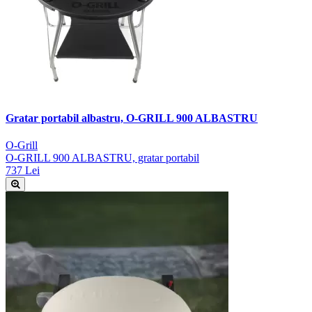
Gratar portabil albastru, O-GRILL 900 ALBASTRU
O-Grill
O-GRILL 900 ALBASTRU, gratar portabil
737 Lei