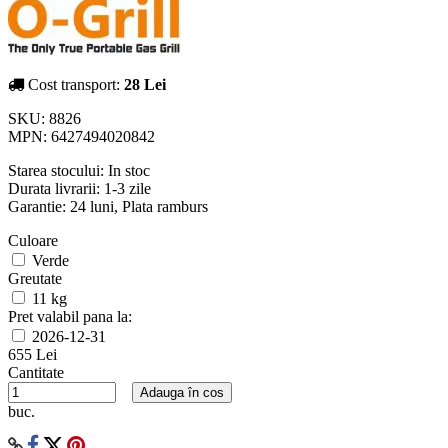
Cost transport:
28 Lei
SKU:
8826
MPN:
6427494020842
Starea stocului:
In stoc
Durata livrarii:
1-3 zile
Garantie: 24 luni, Plata ramburs
Culoare
Verde
Greutate
11 kg
Pret valabil pana la:
2026-12-31
655 Lei
Cantitate
Adauga în cos
buc.