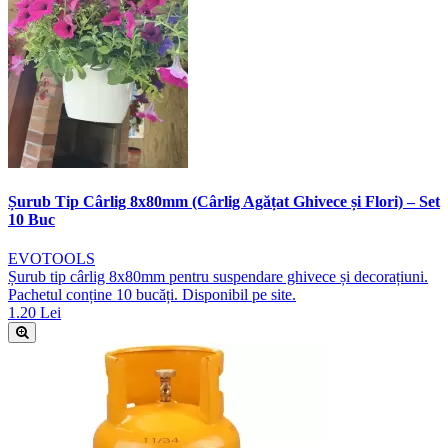
Șurub Tip Cârlig 8x80mm (Cârlig Agățat Ghivece și Flori) – Set
10 Buc
EVOTOOLS
Șurub tip cârlig 8x80mm pentru suspendare ghivece și decorațiuni.
Pachetul conține 10 bucăți. Disponibil pe site.
1.20 Lei