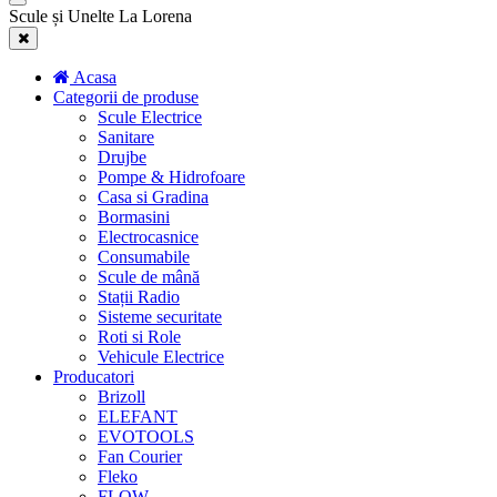
Scule și Unelte La Lorena
Acasa
Categorii de produse
Scule Electrice
Sanitare
Drujbe
Pompe & Hidrofoare
Casa si Gradina
Bormasini
Electrocasnice
Consumabile
Scule de mână
Stații Radio
Sisteme securitate
Roti si Role
Vehicule Electrice
Producatori
Brizoll
ELEFANT
EVOTOOLS
Fan Courier
Fleko
FLOW