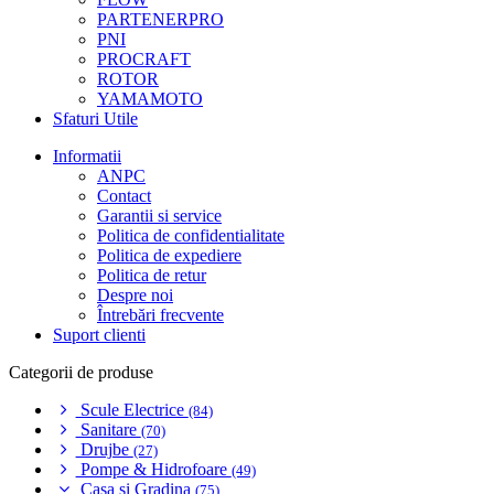
PARTENERPRO
PNI
PROCRAFT
ROTOR
YAMAMOTO
Sfaturi Utile
Informatii
ANPC
Contact
Garantii si service
Politica de confidentialitate
Politica de expediere
Politica de retur
Despre noi
Întrebări frecvente
Suport clienti
Categorii de produse
Scule Electrice
(84)
Sanitare
(70)
Drujbe
(27)
Pompe & Hidrofoare
(49)
Casa si Gradina
(75)