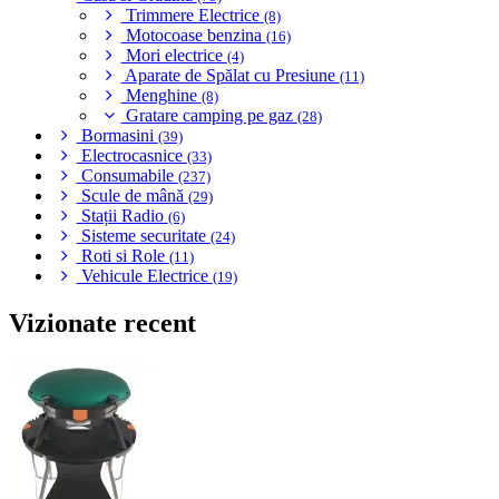
Trimmere Electrice
(8)
Motocoase benzina
(16)
Mori electrice
(4)
Aparate de Spălat cu Presiune
(11)
Menghine
(8)
Gratare camping pe gaz
(28)
Bormasini
(39)
Electrocasnice
(33)
Consumabile
(237)
Scule de mână
(29)
Stații Radio
(6)
Sisteme securitate
(24)
Roti si Role
(11)
Vehicule Electrice
(19)
Vizionate recent