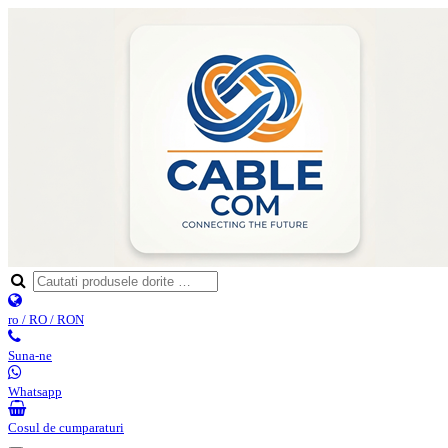
ro / RO / RON
Suna-ne
Whatsapp
Cosul de cumparaturi