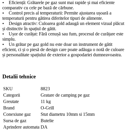
• Eficiență: Grătarele pe gaz sunt mai rapide și mai eficiente
comparativ cu cele pe bază de cărbune.
• Control precis al temperaturii: Permite ajustarea ușoară a
temperaturii pentru gătirea diferitelor tipuri de alimente.
• Design atractiv: Culoarea gold adaugă un element vizual plăcut
și distinctiv în spațiul de gătit.
• Ușor de curățat: Fără cenușă sau fum, procesul de curățare este
simplu.
• Un grătar pe gaz gold nu este doar un instrument de gătit
eficient, ci și o piesă de design care poate adăuga o notă de culoare
și personalitate spațiului de exterior a gospodariei dumneavoastra.
Detalii tehnice
SKU
8823
Categorii
Gratare de camping pe gaz
Greutate
11 kg
Brand
O-Grill
Conexiune gaz
Stut diametru 10mm si 15mm
Sursa de gaz
Butelie
Aprindere automata
DA