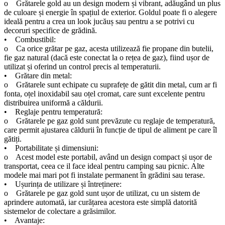
o Grătarele gold au un design modern și vibrant, adăugând un plus
de culoare și energie în spațiul de exterior. Goldul poate fi o alegere
ideală pentru a crea un look jucăuș sau pentru a se potrivi cu
decoruri specifice de grădină.
• Combustibil:
o Ca orice grătar pe gaz, acesta utilizează fie propane din butelii,
fie gaz natural (dacă este conectat la o rețea de gaz), fiind ușor de
utilizat și oferind un control precis al temperaturii.
• Grătare din metal:
o Grătarele sunt echipate cu suprafețe de gătit din metal, cum ar fi
fonta, oțel inoxidabil sau oțel cromat, care sunt excelente pentru
distribuirea uniformă a căldurii.
• Reglaje pentru temperatură:
o Grătarele pe gaz gold sunt prevăzute cu reglaje de temperatură,
care permit ajustarea căldurii în funcție de tipul de aliment pe care îl
gătiți.
• Portabilitate și dimensiuni:
o Acest model este portabil, având un design compact și ușor de
transportat, ceea ce il face ideal pentru camping sau picnic. Alte
modele mai mari pot fi instalate permanent în grădini sau terase.
• Ușurința de utilizare și întreținere:
o Grătarele pe gaz gold sunt ușor de utilizat, cu un sistem de
aprindere automată, iar curățarea acestora este simplă datorită
sistemelor de colectare a grăsimilor.
• Avantaje: