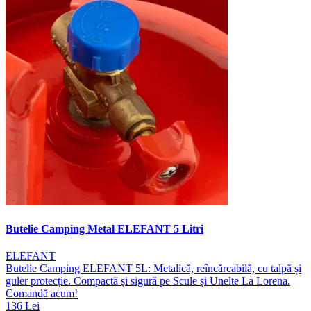
Butelie Camping Metal ELEFANT 5 Litri
ELEFANT
Butelie Camping ELEFANT 5L: Metalică, reîncărcabilă, cu talpă și
guler protecție. Compactă și sigură pe Scule și Unelte La Lorena.
Comandă acum!
136 Lei