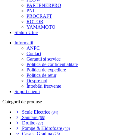
PARTENERPRO
PNI
PROCRAFT
ROTOR
YAMAMOTO
Sfaturi Utile
Informatii
ANPC
Contact
Garantii si service
Politica de confidentialitate
Politica de expediere
Politica de retur
Despre noi
Întrebări frecvente
Suport clienti
Categorii de produse
Scule Electrice
(84)
Sanitare
(68)
Drujbe
(27)
Pompe & Hidrofoare
(49)
Casa si Gradina
(75)