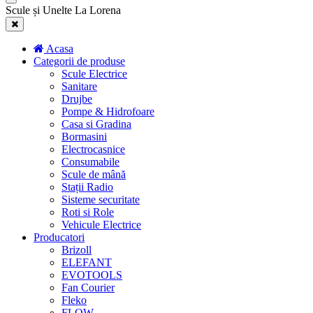
Scule și Unelte La Lorena
Acasa
Categorii de produse
Scule Electrice
Sanitare
Drujbe
Pompe & Hidrofoare
Casa si Gradina
Bormasini
Electrocasnice
Consumabile
Scule de mână
Stații Radio
Sisteme securitate
Roti si Role
Vehicule Electrice
Producatori
Brizoll
ELEFANT
EVOTOOLS
Fan Courier
Fleko
FLOW