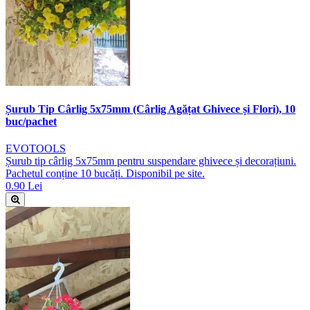
Șurub Tip Cârlig 5x75mm (Cârlig Agățat Ghivece și Flori), 10
buc/pachet
EVOTOOLS
Șurub tip cârlig 5x75mm pentru suspendare ghivece și decorațiuni.
Pachetul conține 10 bucăți. Disponibil pe site.
0.90 Lei