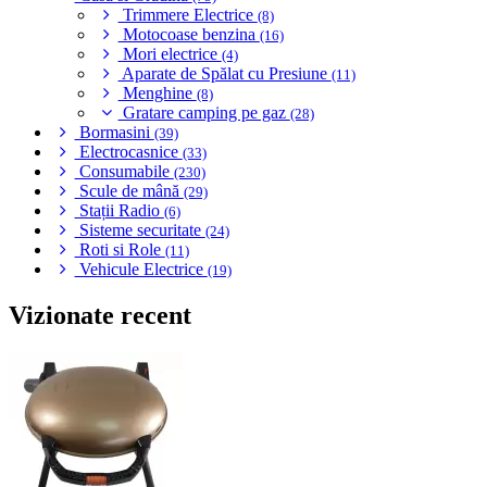
Trimmere Electrice
(8)
Motocoase benzina
(16)
Mori electrice
(4)
Aparate de Spălat cu Presiune
(11)
Menghine
(8)
Gratare camping pe gaz
(28)
Bormasini
(39)
Electrocasnice
(33)
Consumabile
(230)
Scule de mână
(29)
Stații Radio
(6)
Sisteme securitate
(24)
Roti si Role
(11)
Vehicule Electrice
(19)
Vizionate recent