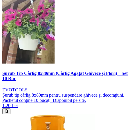
Șurub Tip Cârlig 8x80mm (Cârlig Agățat Ghivece și Flori) – Set
10 Buc
EVOTOOLS
Șurub tip cârlig 8x80mm pentru suspendare ghivece și decorațiuni.
Pachetul conține 10 bucăți. Disponibil pe site.
1.20 Lei