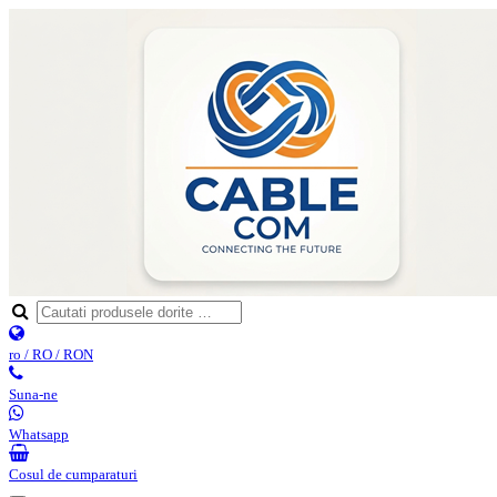
ro / RO / RON
Suna-ne
Whatsapp
Cosul de cumparaturi