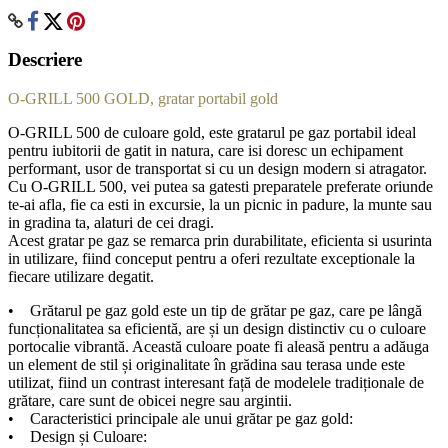
Descriere
O-GRILL 500 GOLD, gratar portabil gold
O-GRILL 500 de culoare gold, este gratarul pe gaz portabil ideal
pentru iubitorii de gatit in natura, care isi doresc un echipament
performant, usor de transportat si cu un design modern si atragator.
Cu O-GRILL 500, vei putea sa gatesti preparatele preferate oriunde
te-ai afla, fie ca esti in excursie, la un picnic in padure, la munte sau
in gradina ta, alaturi de cei dragi.
Acest gratar pe gaz se remarca prin durabilitate, eficienta si usurinta
in utilizare, fiind conceput pentru a oferi rezultate exceptionale la
fiecare utilizare degatit.
• Grătarul pe gaz gold este un tip de grătar pe gaz, care pe lângă
funcționalitatea sa eficientă, are și un design distinctiv cu o culoare
portocalie vibrantă. Această culoare poate fi aleasă pentru a adăuga
un element de stil și originalitate în grădina sau terasa unde este
utilizat, fiind un contrast interesant față de modelele tradiționale de
grătare, care sunt de obicei negre sau argintii.
• Caracteristici principale ale unui grătar pe gaz gold:
• Design și Culoare: