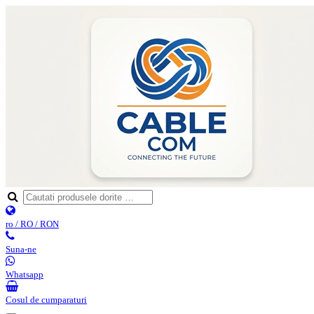
ro / RO / RON
Suna-ne
Whatsapp
Cosul de cumparaturi