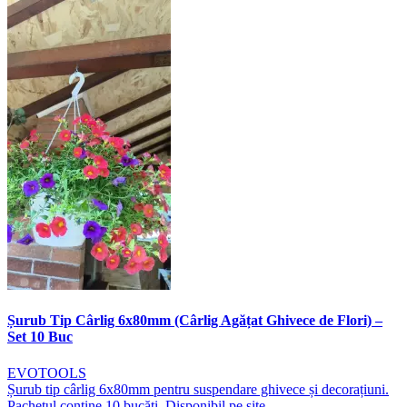
Șurub Tip Cârlig 6x80mm (Cârlig Agățat Ghivece de Flori) –
Set 10 Buc
EVOTOOLS
Șurub tip cârlig 6x80mm pentru suspendare ghivece și decorațiuni.
Pachetul conține 10 bucăți. Disponibil pe site.