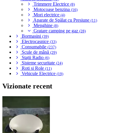
Trimmere Electrice
(8)
Motocoase benzina
(16)
Mori electrice
(4)
Aparate de Spălat cu Presiune
(11)
Menghine
(8)
Gratare camping pe gaz
(28)
Bormasini
(39)
Electrocasnice
(33)
Consumabile
(237)
Scule de mână
(29)
Stații Radio
(6)
Sisteme securitate
(24)
Roti si Role
(11)
Vehicule Electrice
(19)
Vizionate recent