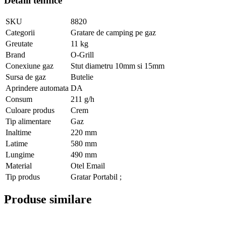
Detalii tehnice
SKU
8820
Categorii
Gratare de camping pe gaz
Greutate
11 kg
Brand
O-Grill
Conexiune gaz
Stut diametru 10mm si 15mm
Sursa de gaz
Butelie
Aprindere automata
DA
Consum
211 g/h
Culoare produs
Crem
Tip alimentare
Gaz
Inaltime
220 mm
Latime
580 mm
Lungime
490 mm
Material
Otel Email
Tip produs
Gratar Portabil ;
Produse similare