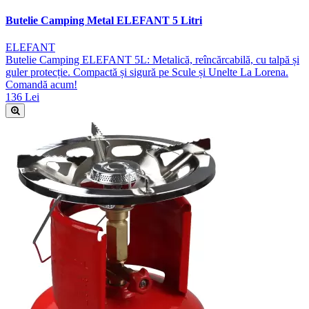
Butelie Camping Metal ELEFANT 5 Litri
ELEFANT
Butelie Camping ELEFANT 5L: Metalică, reîncărcabilă, cu talpă și
guler protecție. Compactă și sigură pe Scule și Unelte La Lorena.
Comandă acum!
136 Lei