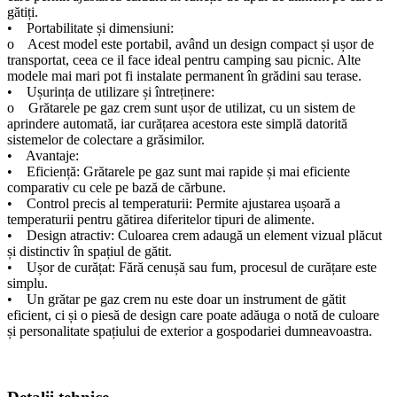
gătiți.
• Portabilitate și dimensiuni:
o Acest model este portabil, având un design compact și ușor de
transportat, ceea ce il face ideal pentru camping sau picnic. Alte
modele mai mari pot fi instalate permanent în grădini sau terase.
• Ușurința de utilizare și întreținere:
o Grătarele pe gaz crem sunt ușor de utilizat, cu un sistem de
aprindere automată, iar curățarea acestora este simplă datorită
sistemelor de colectare a grăsimilor.
• Avantaje:
• Eficiență: Grătarele pe gaz sunt mai rapide și mai eficiente
comparativ cu cele pe bază de cărbune.
• Control precis al temperaturii: Permite ajustarea ușoară a
temperaturii pentru gătirea diferitelor tipuri de alimente.
• Design atractiv: Culoarea crem adaugă un element vizual plăcut
și distinctiv în spațiul de gătit.
• Ușor de curățat: Fără cenușă sau fum, procesul de curățare este
simplu.
• Un grătar pe gaz crem nu este doar un instrument de gătit
eficient, ci și o piesă de design care poate adăuga o notă de culoare
și personalitate spațiului de exterior a gospodariei dumneavoastra.