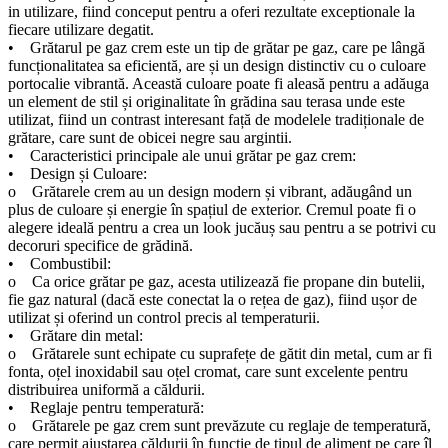
in utilizare, fiind conceput pentru a oferi rezultate exceptionale la
fiecare utilizare degatit.
• Grătarul pe gaz crem este un tip de grătar pe gaz, care pe lângă
funcționalitatea sa eficientă, are și un design distinctiv cu o culoare
portocalie vibrantă. Această culoare poate fi aleasă pentru a adăuga
un element de stil și originalitate în grădina sau terasa unde este
utilizat, fiind un contrast interesant față de modelele tradiționale de
grătare, care sunt de obicei negre sau argintii.
• Caracteristici principale ale unui grătar pe gaz crem:
• Design și Culoare:
o Grătarele crem au un design modern și vibrant, adăugând un
plus de culoare și energie în spațiul de exterior. Cremul poate fi o
alegere ideală pentru a crea un look jucăuș sau pentru a se potrivi cu
decoruri specifice de grădină.
• Combustibil:
o Ca orice grătar pe gaz, acesta utilizează fie propane din butelii,
fie gaz natural (dacă este conectat la o rețea de gaz), fiind ușor de
utilizat și oferind un control precis al temperaturii.
• Grătare din metal:
o Grătarele sunt echipate cu suprafețe de gătit din metal, cum ar fi
fonta, oțel inoxidabil sau oțel cromat, care sunt excelente pentru
distribuirea uniformă a căldurii.
• Reglaje pentru temperatură:
o Grătarele pe gaz crem sunt prevăzute cu reglaje de temperatură,
care permit ajustarea căldurii în funcție de tipul de aliment pe care îl