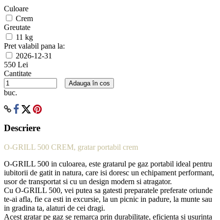
Culoare
Crem
Greutate
11 kg
Pret valabil pana la:
2026-12-31
550 Lei
Cantitate
Adauga în cos
buc.
Descriere
O-GRILL 500 CREM, gratar portabil crem
O-GRILL 500 in culoarea, este gratarul pe gaz portabil ideal pentru
iubitorii de gatit in natura, care isi doresc un echipament performant,
usor de transportat si cu un design modern si atragator.
Cu O-GRILL 500, vei putea sa gatesti preparatele preferate oriunde
te-ai afla, fie ca esti in excursie, la un picnic in padure, la munte sau
in gradina ta, alaturi de cei dragi.
Acest gratar pe gaz se remarca prin durabilitate, eficienta si usurinta