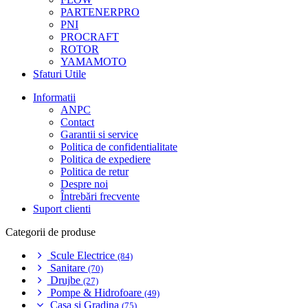
PARTENERPRO
PNI
PROCRAFT
ROTOR
YAMAMOTO
Sfaturi Utile
Informatii
ANPC
Contact
Garantii si service
Politica de confidentialitate
Politica de expediere
Politica de retur
Despre noi
Întrebări frecvente
Suport clienti
Categorii de produse
Scule Electrice
(84)
Sanitare
(70)
Drujbe
(27)
Pompe & Hidrofoare
(49)
Casa si Gradina
(75)