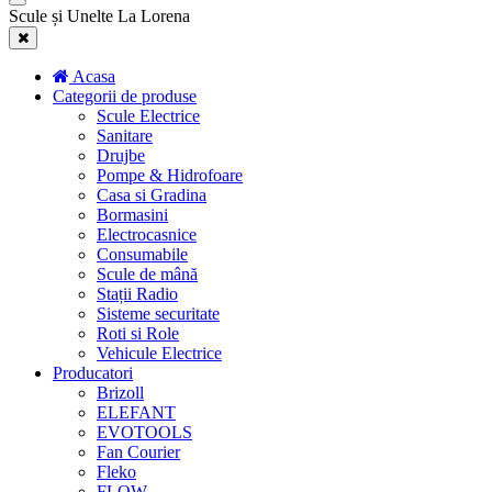
Scule și Unelte La Lorena
Acasa
Categorii de produse
Scule Electrice
Sanitare
Drujbe
Pompe & Hidrofoare
Casa si Gradina
Bormasini
Electrocasnice
Consumabile
Scule de mână
Stații Radio
Sisteme securitate
Roti si Role
Vehicule Electrice
Producatori
Brizoll
ELEFANT
EVOTOOLS
Fan Courier
Fleko
FLOW