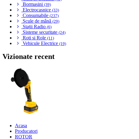
Bormasini
(39)
Electrocasnice
(33)
Consumabile
(237)
Scule de mână
(29)
Stații Radio
(6)
Sisteme securitate
(24)
Roti si Role
(11)
Vehicule Electrice
(19)
Vizionate recent
Acasa
Producatori
ROTOR