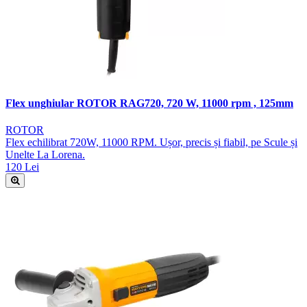
Flex unghiular ROTOR RAG720, 720 W, 11000 rpm , 125mm
ROTOR
Flex echilibrat 720W, 11000 RPM. Ușor, precis și fiabil, pe Scule și
Unelte La Lorena.
120 Lei