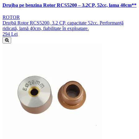
Drujba pe benzina Rotor RCS5200 – 3.2CP, 52cc, lama 40cm**
ROTOR
Drujbă Rotor RCS5200, 3.2 CP, capacitate 52cc. Performanță
ridicată, lamă 40cm, fiabilitate în exploatare.
294 Lei