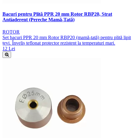
Bacuri pentru Plită PPR 20 mm Rotor RBP20, Strat
Antiaderent (Pereche Mamă-Tată)
ROTOR
Set bacuri PPR 20 mm Rotor RBP20 (mamă-tată) pentru plită lipit
țevi. Înveliș teflonat protector rezistent la temperaturi mari.
12 Lei