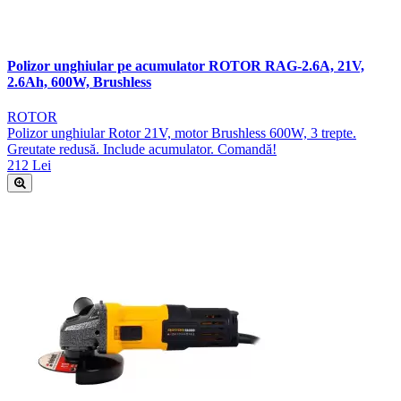
Polizor unghiular pe acumulator ROTOR RAG-2.6A, 21V,
2.6Ah, 600W, Brushless
ROTOR
Polizor unghiular Rotor 21V, motor Brushless 600W, 3 trepte.
Greutate redusă. Include acumulator. Comandă!
212 Lei