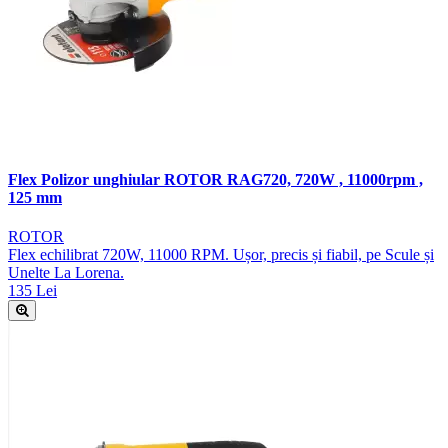
Flex Polizor unghiular ROTOR RAG720, 720W , 11000rpm ,
125 mm
ROTOR
Flex echilibrat 720W, 11000 RPM. Ușor, precis și fiabil, pe Scule și
Unelte La Lorena.
135 Lei