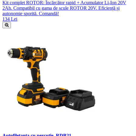
Kit complet ROTOR: Încărcător rapid + Acumulator Li-Ion 20V
2Ah. Compatibil cu gama de scule ROTOR 20V. Eficiență și
autonomie sporită. Comandă!
134 Lei
Autofiletanta cu percutie, RDB21