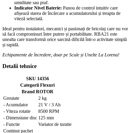
umiditate sau praf.
Indicator Nivel Baterie:
Panou de control intuitiv care
afișează starea de încărcare a acumulatorului și treapta de
viteză selectată.
Ideal pentru instalatori, mecanici și pasionați de bricolaj care nu vor
să facă compromisuri între putere și portabilitate. RBA21 este
unealta care transformă orice sarcină dificilă într-o activitate simplă
și rapidă.
Echipamente de încredere, doar pe Scule și Unelte La Lorena!
Detalii tehnice
SKU 14356
Categorii Flexuri
Brand ROTOR
Greutate
2 kg
- Acumulator
21 V / 3 Ah
- Viteza rotatie
8500 RPM
- Dimensiune disc
125 mm
- Functie
Variator de turatie
Continut pachet