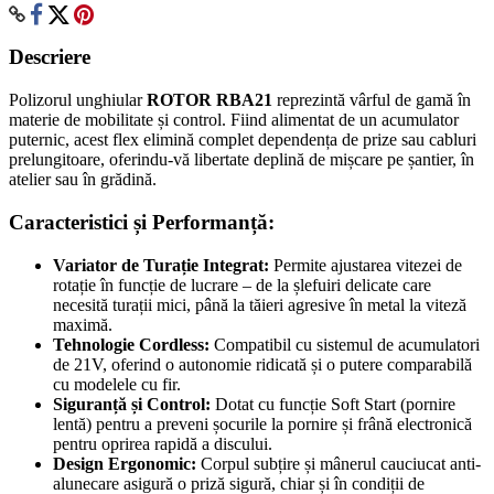
Descriere
Polizorul unghiular
ROTOR RBA21
reprezintă vârful de gamă în
materie de mobilitate și control. Fiind alimentat de un acumulator
puternic, acest flex elimină complet dependența de prize sau cabluri
prelungitoare, oferindu-vă libertate deplină de mișcare pe șantier, în
atelier sau în grădină.
Caracteristici și Performanță:
Variator de Turație Integrat:
Permite ajustarea vitezei de
rotație în funcție de lucrare – de la șlefuiri delicate care
necesită turații mici, până la tăieri agresive în metal la viteză
maximă.
Tehnologie Cordless:
Compatibil cu sistemul de acumulatori
de 21V, oferind o autonomie ridicată și o putere comparabilă
cu modelele cu fir.
Siguranță și Control:
Dotat cu funcție Soft Start (pornire
lentă) pentru a preveni șocurile la pornire și frână electronică
pentru oprirea rapidă a discului.
Design Ergonomic:
Corpul subțire și mânerul cauciucat anti-
alunecare asigură o priză sigură, chiar și în condiții de