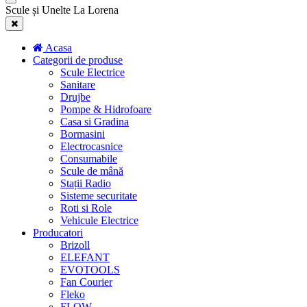
Scule și Unelte La Lorena
Acasa
Categorii de produse
Scule Electrice
Sanitare
Drujbe
Pompe & Hidrofoare
Casa si Gradina
Bormasini
Electrocasnice
Consumabile
Scule de mână
Stații Radio
Sisteme securitate
Roti si Role
Vehicule Electrice
Producatori
Brizoll
ELEFANT
EVOTOOLS
Fan Courier
Fleko
FLOW