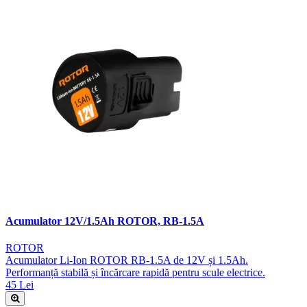
Acumulator 12V/1.5Ah ROTOR, RB-1.5A
ROTOR
Acumulator Li-Ion ROTOR RB-1.5A de 12V și 1.5Ah.
Performanță stabilă și încărcare rapidă pentru scule electrice.
45 Lei