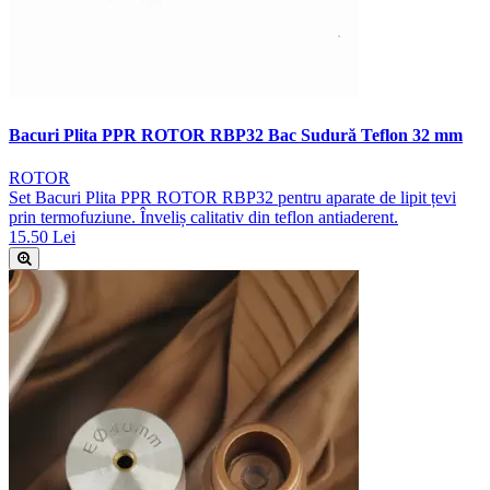
Bacuri Plita PPR ROTOR RBP32 Bac Sudură Teflon 32 mm
ROTOR
Set Bacuri Plita PPR ROTOR RBP32 pentru aparate de lipit țevi
prin termofuziune. Înveliș calitativ din teflon antiaderent.
15.50 Lei