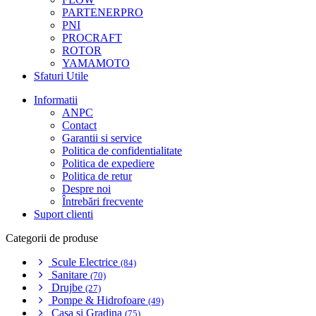
PARTENERPRO
PNI
PROCRAFT
ROTOR
YAMAMOTO
Sfaturi Utile
Informatii
ANPC
Contact
Garantii si service
Politica de confidentialitate
Politica de expediere
Politica de retur
Despre noi
Întrebări frecvente
Suport clienti
Categorii de produse
Scule Electrice
(84)
Sanitare
(70)
Drujbe
(27)
Pompe & Hidrofoare
(49)
Casa si Gradina
(75)