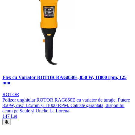
Flex cu Variator ROTOR RAG850E, 850 W, 11000 rpm, 125
mm
ROTOR
Polizor unghiular ROTOR RAG850E cu variator de turație. Putere
850W, disc 125mm și 11000 RPM. Calitate garantată, disponibil
acum pe Scule și Unelte La Lorena.
147 Lei