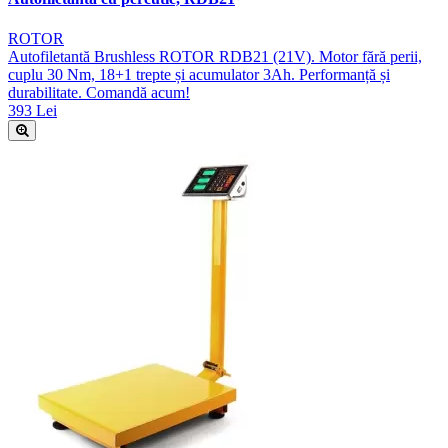
ROTOR
Autofiletantă Brushless ROTOR RDB21 (21V). Motor fără perii,
cuplu 30 Nm, 18+1 trepte și acumulator 3Ah. Performanță și
durabilitate. Comandă acum!
393 Lei