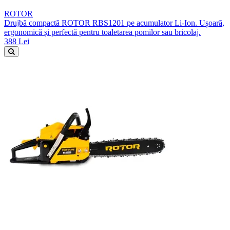
ROTOR
Drujbă compactă ROTOR RBS1201 pe acumulator Li-Ion. Ușoară,
ergonomică și perfectă pentru toaletarea pomilor sau bricolaj.
388 Lei