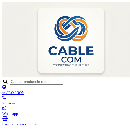
ro / RO / RON
Suna-ne
Whatsapp
Cosul de cumparaturi