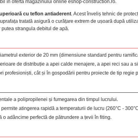
nibil în oferta magazinului online eshop-construction.ro.
superioară cu teflon antiaderent
. Acest înveliș tehnic de protecț
 Suprafața tratată asigură o curățare extrem de ușoară după utiliza
ar putea strangula debitul de apă.
diametrul exterior de 20 mm (dimensiune standard pentru ramificați
terioare de distribuție a apei calde menajere, a apei reci sau a s
ri profesioniști, cât și în gospodării pentru proiecte de tip regie 
dentale a polipropilenei și fumegarea din timpul lucrului.
 permite atingerea rapidă a temperaturii de lucru (260°C - 300°C
o adâncime perfectă de pătrundere a țevii în fiting.