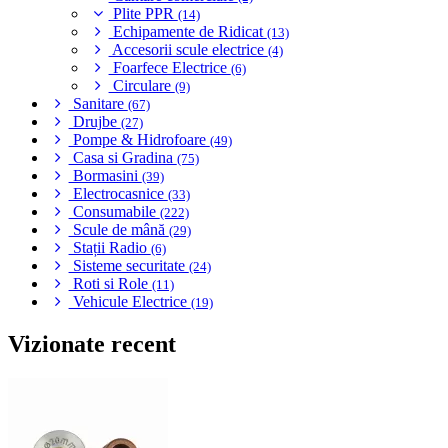
Plite PPR
(14)
Echipamente de Ridicat
(13)
Accesorii scule electrice
(4)
Foarfece Electrice
(6)
Circulare
(9)
Sanitare
(67)
Drujbe
(27)
Pompe & Hidrofoare
(49)
Casa si Gradina
(75)
Bormasini
(39)
Electrocasnice
(33)
Consumabile
(222)
Scule de mână
(29)
Stații Radio
(6)
Sisteme securitate
(24)
Roti si Role
(11)
Vehicule Electrice
(19)
Vizionate recent