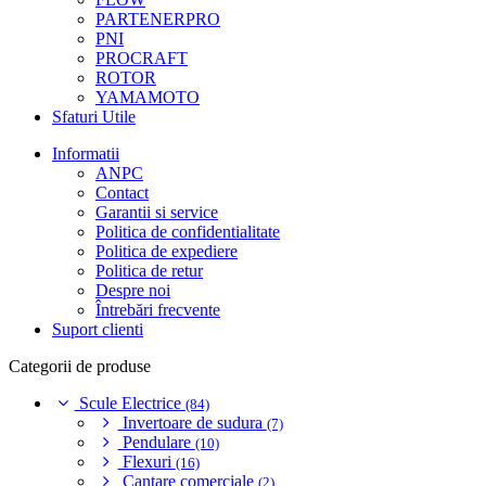
PARTENERPRO
PNI
PROCRAFT
ROTOR
YAMAMOTO
Sfaturi Utile
Informatii
ANPC
Contact
Garantii si service
Politica de confidentialitate
Politica de expediere
Politica de retur
Despre noi
Întrebări frecvente
Suport clienti
Categorii de produse
Scule Electrice
(84)
Invertoare de sudura
(7)
Pendulare
(10)
Flexuri
(16)
Cantare comerciale
(2)