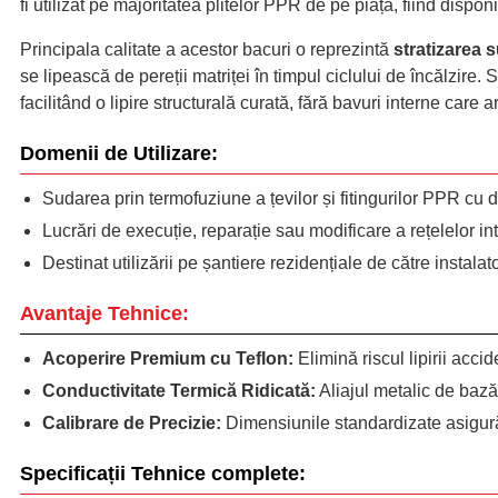
fi utilizat pe majoritatea plitelor PPR de pe piață, fiind dispo
Principala calitate a acestor bacuri o reprezintă
stratizarea 
se lipească de pereții matriței în timpul ciclului de încălzire.
facilitând o lipire structurală curată, fără bavuri interne care 
Domenii de Utilizare:
Sudarea prin termofuziune a țevilor și fitingurilor PPR cu 
Lucrări de execuție, reparație sau modificare a rețelelor in
Destinat utilizării pe șantiere rezidențiale de către instalato
Avantaje Tehnice:
Acoperire Premium cu Teflon:
Elimină riscul lipirii acci
Conductivitate Termică Ridicată:
Aliajul metalic de bază
Calibrare de Precizie:
Dimensiunile standardizate asigură 
Specificații Tehnice complete: