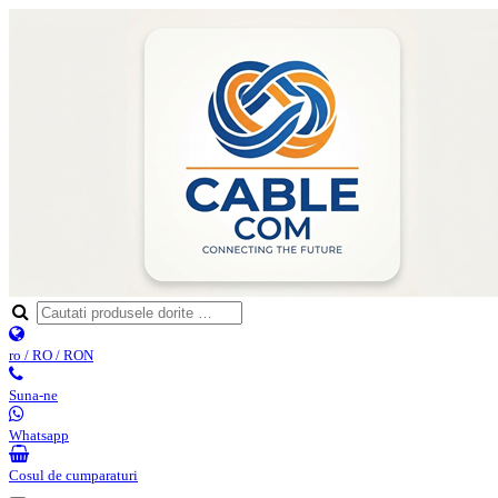
ro / RO / RON
Suna-ne
Whatsapp
Cosul de cumparaturi