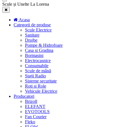
Scule și Unelte La Lorena
Acasa
Categorii de produse
Scule Electrice
Sanitare
Drujbe
Pompe & Hidrofoare
Casa si Gradina
Bormasini
Electrocasnice
Consumabile
Scule de mână
Stații Radio
Sisteme securitate
Roti si Role
Vehicule Electrice
Producatori
Brizoll
ELEFANT
EVOTOOLS
Fan Courier
Fleko
FLOW