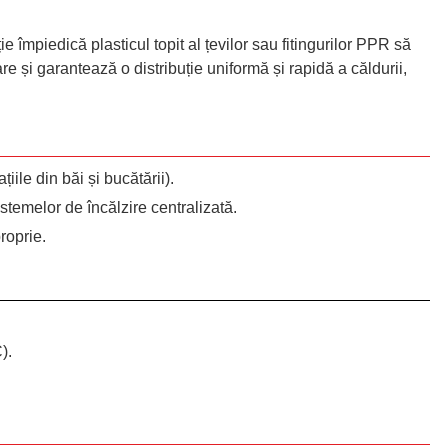
ie împiedică plasticul topit al țevilor sau fitingurilor PPR să
re și garantează o distribuție uniformă și rapidă a căldurii,
ile din băi și bucătării).
istemelor de încălzire centralizată.
proprie.
).