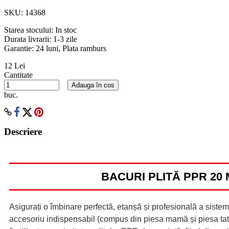
SKU:
14368
Starea stocului:
In stoc
Durata livrarii:
1-3 zile
Garantie: 24 luni, Plata ramburs
12 Lei
Cantitate
Adauga în cos
buc.
Descriere
BACURI PLITĂ PPR 20
Asigurați o îmbinare perfectă, etanșă și profesională a sistem
accesoriu indispensabil (compus din piesa mamă și piesa tată)