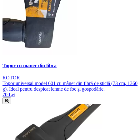
Topor cu maner din fibra
ROTOR
Topor universal model 601 cu mâner din fibră de sticlă (73 cm, 1360
g). Ideal pentru despicat lemne de foc și gospodărie.
70 Lei