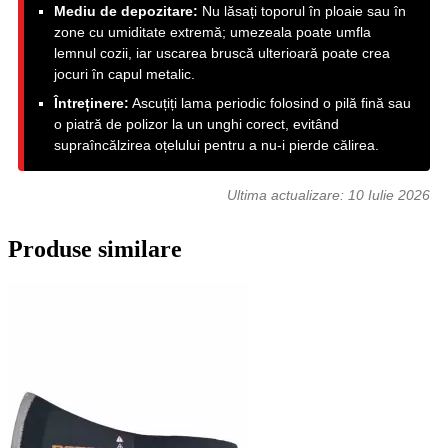
Mediu de depozitare:
Nu lăsați toporul în ploaie sau în
zone cu umiditate extremă; umezeala poate umfla
lemnul cozii, iar uscarea bruscă ulterioară poate crea
jocuri în capul metalic.
Întreținere:
Ascuțiți lama periodic folosind o pilă fină sau
o piatră de polizor la un unghi corect, evitând
supraîncălzirea oțelului pentru a nu-i pierde călirea.
Ultima actualizare:
10 Iulie 2026
Produse similare