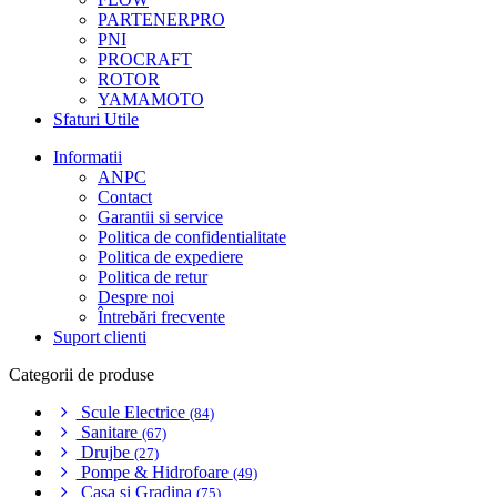
PARTENERPRO
PNI
PROCRAFT
ROTOR
YAMAMOTO
Sfaturi Utile
Informatii
ANPC
Contact
Garantii si service
Politica de confidentialitate
Politica de expediere
Politica de retur
Despre noi
Întrebări frecvente
Suport clienti
Categorii de produse
Scule Electrice
(84)
Sanitare
(67)
Drujbe
(27)
Pompe & Hidrofoare
(49)
Casa si Gradina
(75)