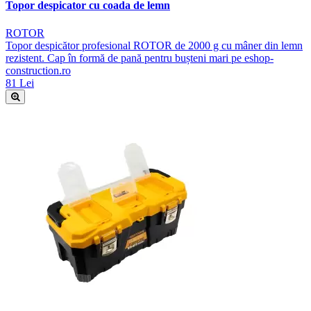
Topor despicator cu coada de lemn
ROTOR
Topor despicător profesional ROTOR de 2000 g cu mâner din lemn
rezistent. Cap în formă de pană pentru bușteni mari pe eshop-
construction.ro
81 Lei