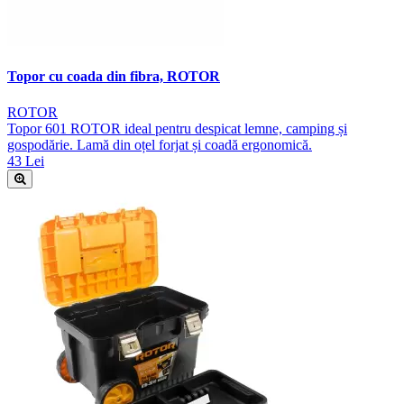
Topor cu coada din fibra, ROTOR
ROTOR
Topor 601 ROTOR ideal pentru despicat lemne, camping și
gospodărie. Lamă din oțel forjat și coadă ergonomică.
43 Lei