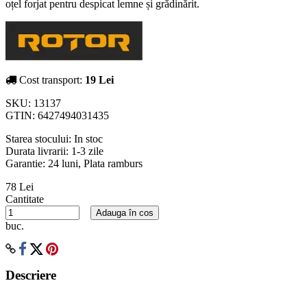
oțel forjat pentru despicat lemne și grădinărit.
Cost transport:
19 Lei
SKU:
13137
GTIN:
6427494031435
Starea stocului:
In stoc
Durata livrarii:
1-3 zile
Garantie: 24 luni, Plata ramburs
78 Lei
Cantitate
Adauga în cos
buc.
Descriere