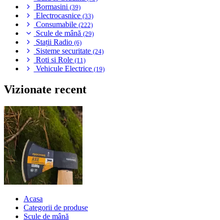
Bormasini
(39)
Electrocasnice
(33)
Consumabile
(222)
Scule de mână
(29)
Stații Radio
(6)
Sisteme securitate
(24)
Roti si Role
(11)
Vehicule Electrice
(19)
Vizionate recent
Acasa
Categorii de produse
Scule de mână