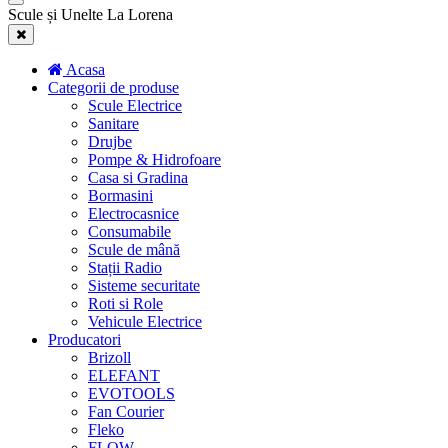
Scule și Unelte La Lorena
Acasa
Categorii de produse
Scule Electrice
Sanitare
Drujbe
Pompe & Hidrofoare
Casa si Gradina
Bormasini
Electrocasnice
Consumabile
Scule de mână
Stații Radio
Sisteme securitate
Roti si Role
Vehicule Electrice
Producatori
Brizoll
ELEFANT
EVOTOOLS
Fan Courier
Fleko
FLOW