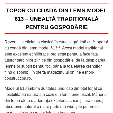
TOPOR CU COADĂ DIN LEMN MODEL
613 – UNEALTĂ TRADIȚIONALĂ
PENTRU GOSPODĂRIE
Reveniți la eficiența clasică în curte și grădină cu **toporul
cu coadă din lemn model 613**. Acest model tradițional
este excelent echilibrat și proiectat pentru a face față
tuturor sarcinilor zilnice din gospodărie, de la despicarea
lemnelor subțiri pentru foc, până la toaletarea crengilor,
fiind disponibil în oferta magazinului online eshop-
construction.ro.
Modelul 613 îmbină duritatea unui cap din oțel forjat cu
flexibilitatea naturală a cozii din lemn bine uscat. Mânerul
din lemn oferă o aderență excelentă chiar și fără mănuși,
absorbind natural o mare parte din vibrațiile puternice
resimțite în urma impactului cu bușteanul.