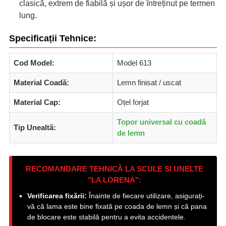
clasică, extrem de fiabilă și ușor de întreținut pe termen
lung.
Specificații Tehnice:
Cod Model:
Model 613
Material Coadă:
Lemn finisat / uscat
Material Cap:
Oțel forjat
Topor universal cu coadă
Tip Unealtă:
de lemn
RECOMANDARE TEHNICĂ LA SCULE SI UNELTE
"LA LORENA":
Verificarea fixării:
Înainte de fiecare utilizare, asigurați-
vă că lama este bine fixată pe coada de lemn și că pana
de blocare este stabilă pentru a evita accidentele.