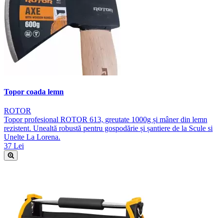
Topor coada lemn
ROTOR
Topor profesional ROTOR 613, greutate 1000g și mâner din lemn
rezistent. Unealtă robustă pentru gospodărie și șantiere de la Scule si
Unelte La Lorena.
37 Lei