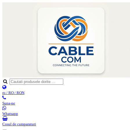
ro / RO / RON
Suna-ne
Whatsapp
Cosul de cumparaturi