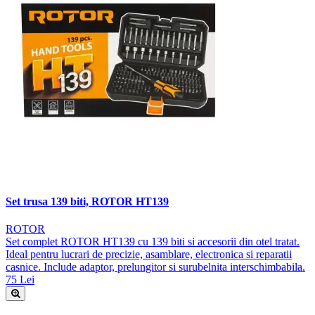
Set trusa 139 biti, ROTOR HT139
ROTOR
Set complet ROTOR HT139 cu 139 biti si accesorii din otel tratat.
Ideal pentru lucrari de precizie, asamblare, electronica si reparatii
casnice. Include adaptor, prelungitor si surubelnita interschimbabila.
75 Lei