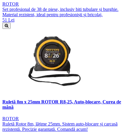
ROTOR
Set profesional de 38 de piese, inclusiv biti tubulare și burghie.
Material rezistent, ideal pentru profesioniști și bricolaj.
51 Lei
Ruletă 8m x 25mm ROTOR R8-25, Auto-blocare, Curea de
mână
ROTOR
Ruletă Rotor 8m, lățime 25mm. Sistem auto-blocare și carcasă
rezistentă. Precizie garantată. Comandă acum!