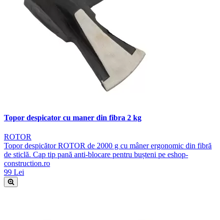
Topor despicator cu maner din fibra 2 kg
ROTOR
Topor despicător ROTOR de 2000 g cu mâner ergonomic din fibră
de sticlă. Cap tip pană anti-blocare pentru bușteni pe eshop-
construction.ro
99 Lei