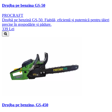
Drujba pe benzina GS-50
PROCRAFT
Drujbă pe benzină GS-50. Fiabilă, eficientă și puternică pentru tăieri
precise în gospodărie și pădure.
339 Lei
Drujba pe benzina, GS-450