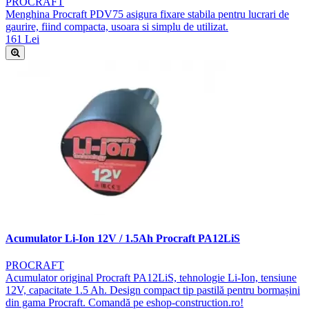
PROCRAFT
Menghina Procraft PDV75 asigura fixare stabila pentru lucrari de
gaurire, fiind compacta, usoara si simplu de utilizat.
161 Lei
Acumulator Li-Ion 12V / 1.5Ah Procraft PA12LiS
PROCRAFT
Acumulator original Procraft PA12LiS, tehnologie Li-Ion, tensiune
12V, capacitate 1.5 Ah. Design compact tip pastilă pentru bormașini
din gama Procraft. Comandă pe eshop-construction.ro!