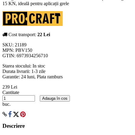
15 KN, ideală pentru aplicații grele
Cost transport:
22 Lei
SKU:
21189
MPN:
PBV150
GTIN:
6973934256710
Starea stocului:
In stoc
Durata livrarii:
1-3 zile
Garantie: 24 luni, Plata ramburs
239 Lei
Cantitate
Adauga în cos
buc.
Descriere