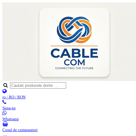
ro / RO / RON
Suna-ne
Whatsapp
Cosul de cumparaturi