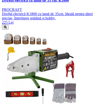
Drujba electrica cu lama de 35 cm, K1800
PROCRAFT
Drujbă electrică K1800 cu lamă de 35cm. Ideală pentru tăieri
precise, întreținere grădină și hobby.
225 Lei