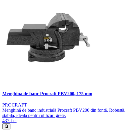
Menghina de banc Procraft PBV200, 175 mm
PROCRAFT
Menghină de banc industrială Procraft PBV200 din fontă. Robustă,
stabilă, ideală pentru utilizări grele.
437 Lei