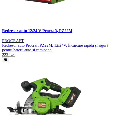
Redresor auto 12/24 V Procraft, PZ22M
PROCRAFT
Redresor auto Procraft PZ22M, 12/24V. Încărcare rapidă și sigură
pentru baterii auto și camioane.
223 Lei