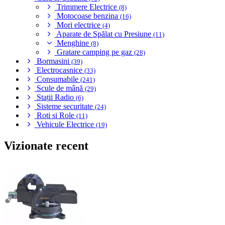
Trimmere Electrice
(8)
Motocoase benzina
(16)
Mori electrice
(4)
Aparate de Spălat cu Presiune
(11)
Menghine
(8)
Gratare camping pe gaz
(28)
Bormasini
(39)
Electrocasnice
(33)
Consumabile
(241)
Scule de mână
(29)
Stații Radio
(6)
Sisteme securitate
(24)
Roti si Role
(11)
Vehicule Electrice
(19)
Vizionate recent