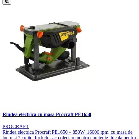
Rindea electrica cu masa Procraft PE1650
PROCRAFT
Rindea electrica Procraft PE1650 – 850W, 16000 rpm, cu masa de
lucru si 2 cutite. Include sac colectare pentru curatenie. Ideala pentru