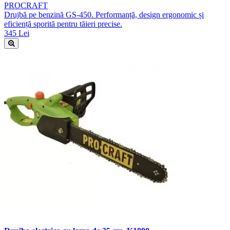
PROCRAFT
Drujbă pe benzină GS-450. Performanță, design ergonomic și
eficiență sporită pentru tăieri precise.
345 Lei