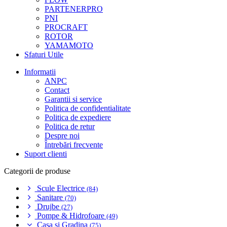
PARTENERPRO
PNI
PROCRAFT
ROTOR
YAMAMOTO
Sfaturi Utile
Informatii
ANPC
Contact
Garantii si service
Politica de confidentialitate
Politica de expediere
Politica de retur
Despre noi
Întrebări frecvente
Suport clienti
Categorii de produse
Scule Electrice
(84)
Sanitare
(70)
Drujbe
(27)
Pompe & Hidrofoare
(49)
Casa si Gradina
(75)