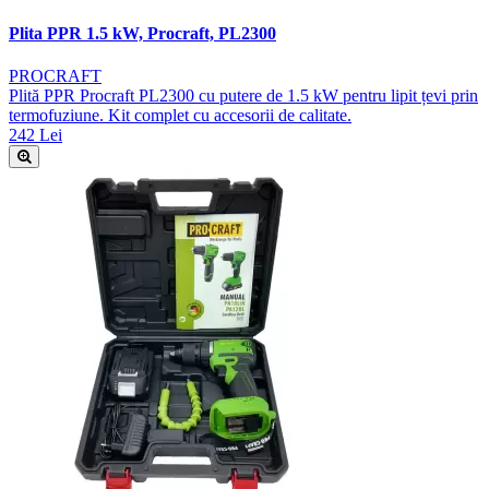
Plita PPR 1.5 kW, Procraft, PL2300
PROCRAFT
Plită PPR Procraft PL2300 cu putere de 1.5 kW pentru lipit țevi prin
termofuziune. Kit complet cu accesorii de calitate.
242 Lei