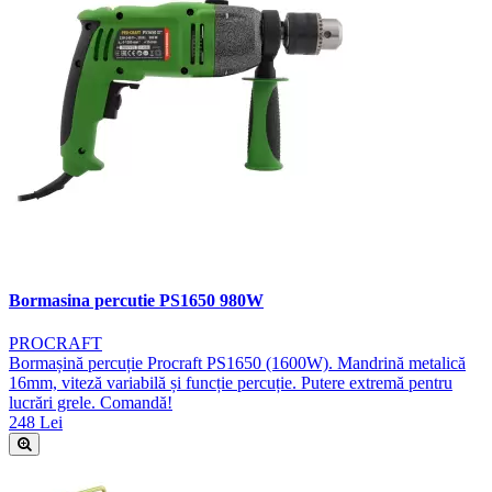
Bormasina percutie PS1650 980W
PROCRAFT
Bormașină percuție Procraft PS1650 (1600W). Mandrină metalică
16mm, viteză variabilă și funcție percuție. Putere extremă pentru
lucrări grele. Comandă!
248 Lei