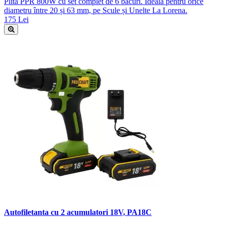
Plită PPR 800W cu set complet de 6 bacuri. Ideală pentru orice
diametru între 20 și 63 mm, pe Scule și Unelte La Lorena.
175 Lei
Autofiletanta cu 2 acumulatori 18V, PA18C