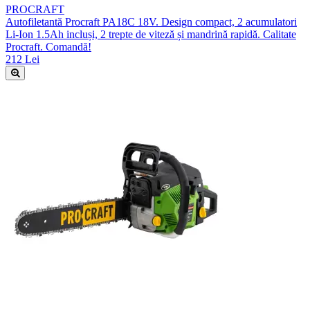
PROCRAFT
Autofiletantă Procraft PA18C 18V. Design compact, 2 acumulatori
Li-Ion 1.5Ah incluși, 2 trepte de viteză și mandrină rapidă. Calitate
Procraft. Comandă!
212 Lei