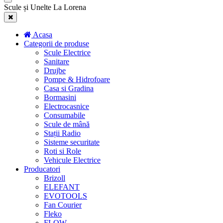
Scule și Unelte La Lorena
Acasa
Categorii de produse
Scule Electrice
Sanitare
Drujbe
Pompe & Hidrofoare
Casa si Gradina
Bormasini
Electrocasnice
Consumabile
Scule de mână
Stații Radio
Sisteme securitate
Roti si Role
Vehicule Electrice
Producatori
Brizoll
ELEFANT
EVOTOOLS
Fan Courier
Fleko
FLOW