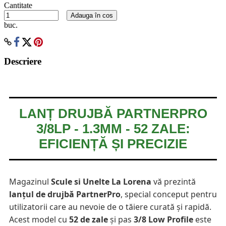
Cantitate
Adauga în cos
buc.
Descriere
LANȚ DRUJBĂ PARTNERPRO
3/8LP - 1.3MM - 52 ZALE:
EFICIENȚĂ ȘI PRECIZIE
Magazinul
Scule si Unelte La Lorena
vă prezintă
lanțul de drujbă PartnerPro
, special conceput pentru
utilizatorii care au nevoie de o tăiere curată și rapidă.
Acest model cu
52 de zale
și pas
3/8 Low Profile
este