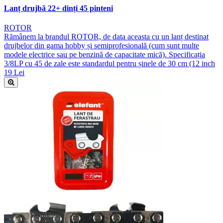
Lanț drujbă 22+ dinți 45 pinteni
ROTOR
Rămânem la brandul ROTOR, de data aceasta cu un lanț destinat
drujbelor din gama hobby și semiprofesională (cum sunt multe
modele electrice sau pe benzină de capacitate mică). Specificația
3/8LP cu 45 de zale este standardul pentru șinele de 30 cm (12 inch
19 Lei