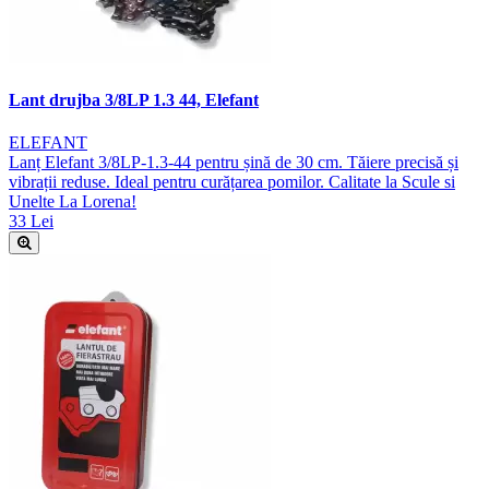
Lant drujba 3/8LP 1.3 44, Elefant
ELEFANT
Lanț Elefant 3/8LP-1.3-44 pentru șină de 30 cm. Tăiere precisă și
vibrații reduse. Ideal pentru curățarea pomilor. Calitate la Scule si
Unelte La Lorena!
33 Lei