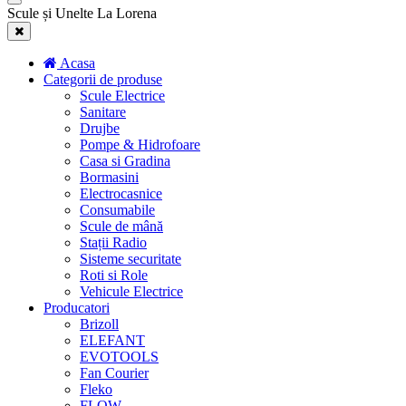
Scule și Unelte La Lorena
Acasa
Categorii de produse
Scule Electrice
Sanitare
Drujbe
Pompe & Hidrofoare
Casa si Gradina
Bormasini
Electrocasnice
Consumabile
Scule de mână
Stații Radio
Sisteme securitate
Roti si Role
Vehicule Electrice
Producatori
Brizoll
ELEFANT
EVOTOOLS
Fan Courier
Fleko
FLOW