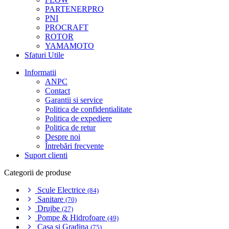
PARTENERPRO
PNI
PROCRAFT
ROTOR
YAMAMOTO
Sfaturi Utile
Informatii
ANPC
Contact
Garantii si service
Politica de confidentialitate
Politica de expediere
Politica de retur
Despre noi
Întrebări frecvente
Suport clienti
Categorii de produse
Scule Electrice
(84)
Sanitare
(70)
Drujbe
(27)
Pompe & Hidrofoare
(49)
Casa si Gradina
(75)