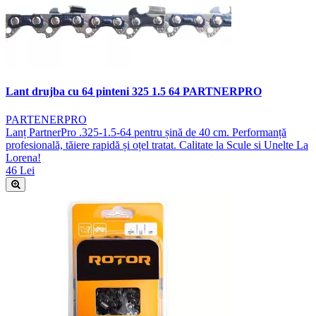
Lant drujba cu 64 pinteni 325 1.5 64 PARTNERPRO
PARTENERPRO
Lanț PartnerPro .325-1.5-64 pentru șină de 40 cm. Performanță
profesională, tăiere rapidă și oțel tratat. Calitate la Scule si Unelte La
Lorena!
46 Lei