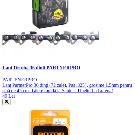
Lant Drujba 36 dinti PARTNERPRO
PARTENERPRO
Lanț PartnerPro 36 dinți (72 zale). Pas .325", grosime 1.5mm pentru
șină de 45 cm. Tăiere rapidă la Scule si Unelte La Lorena!
49 Lei