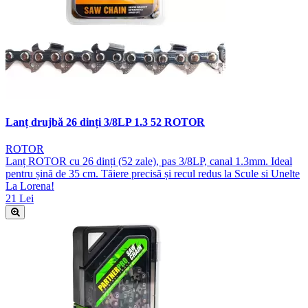
Lanț drujbă 26 dinți 3/8LP 1.3 52 ROTOR
ROTOR
Lanț ROTOR cu 26 dinți (52 zale), pas 3/8LP, canal 1.3mm. Ideal
pentru șină de 35 cm. Tăiere precisă și recul redus la Scule si Unelte
La Lorena!
21 Lei