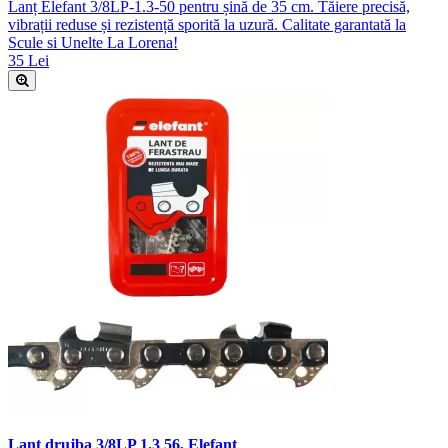
Lanț Elefant 3/8LP-1.3-50 pentru șină de 35 cm. Tăiere precisă,
vibrații reduse și rezistență sporită la uzură. Calitate garantată la
Scule si Unelte La Lorena!
35 Lei
Lant drujba 3/8LP 1.3 56, Elefant