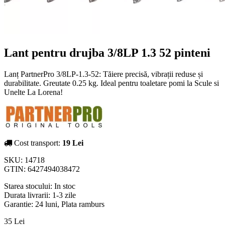
Lant pentru drujba 3/8LP 1.3 52 pinteni
Lanț PartnerPro 3/8LP-1.3-52: Tăiere precisă, vibrații reduse și
durabilitate. Greutate 0.25 kg. Ideal pentru toaletare pomi la Scule si
Unelte La Lorena!
Cost transport:
19 Lei
SKU:
14718
GTIN:
6427494038472
Starea stocului:
In stoc
Durata livrarii:
1-3 zile
Garantie: 24 luni, Plata ramburs
35 Lei