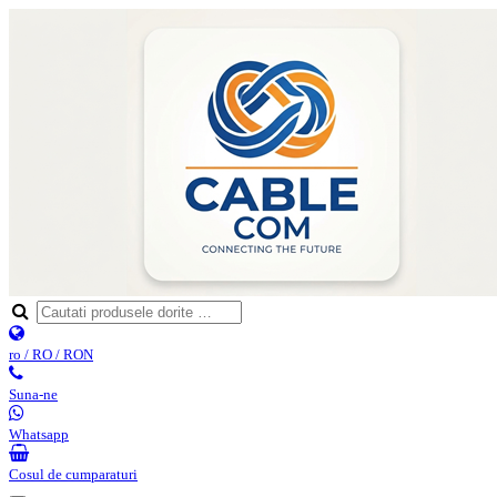
ro / RO / RON
Suna-ne
Whatsapp
Cosul de cumparaturi