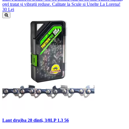
oțel tratat și vibrații reduse. Calitate la Scule si Unelte La Lorena!
30 Lei
Lant drujba 28 dinti, 3/8LP 1.3 56