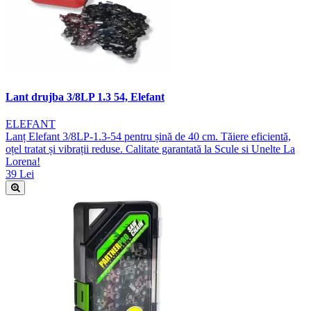
Lant drujba 3/8LP 1.3 54, Elefant
ELEFANT
Lanț Elefant 3/8LP-1.3-54 pentru șină de 40 cm. Tăiere eficientă,
oțel tratat și vibrații reduse. Calitate garantată la Scule si Unelte La
Lorena!
39 Lei