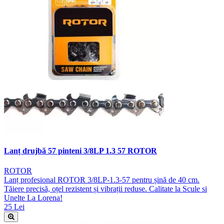
Lanț drujbă 57 pinteni 3/8LP 1.3 57 ROTOR
ROTOR
Lanț profesional ROTOR 3/8LP-1.3-57 pentru șină de 40 cm.
Tăiere precisă, oțel rezistent și vibrații reduse. Calitate la Scule si
Unelte La Lorena!
25 Lei