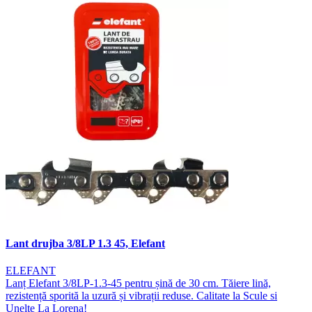
Lant drujba 3/8LP 1.3 45, Elefant
ELEFANT
Lanț Elefant 3/8LP-1.3-45 pentru șină de 30 cm. Tăiere lină,
rezistență sporită la uzură și vibrații reduse. Calitate la Scule si
Unelte La Lorena!