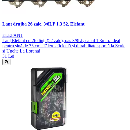
Lant drujba 26 zale, 3/8LP 1.3 52, Elefant
ELEFANT
Lanț Elefant cu 26 dinți (52 zale), pas 3/8LP, canal 1.3mm. Ideal
pentru șină de 35 cm. Tăiere eficientă și durabilitate sporită la Scule
si Unelte La Lorena!
31 Lei