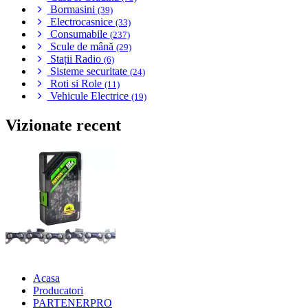
Bormasini
(39)
Electrocasnice
(33)
Consumabile
(237)
Scule de mână
(29)
Stații Radio
(6)
Sisteme securitate
(24)
Roti si Role
(11)
Vehicule Electrice
(19)
Vizionate recent
Acasa
Producatori
PARTENERPRO