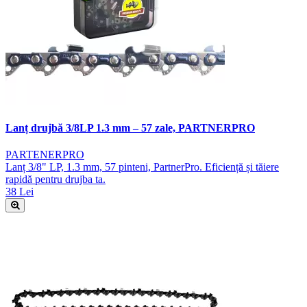
Lanț drujbă 3/8LP 1.3 mm – 57 zale, PARTNERPRO
PARTENERPRO
Lanț 3/8" LP, 1.3 mm, 57 pinteni, PartnerPro. Eficiență și tăiere
rapidă pentru drujba ta.
38 Lei