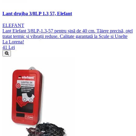
Lant drujba 3/8LP 1.3 57, Elefant
ELEFANT
Lanț Elefant 3/8LP-1.3-57 pentru șină de 40 cm. Tăiere precisă, oțel
tratat termic și vibrații reduse. Calitate garantată la Scule si Unelte
La Lorena!
41 Lei