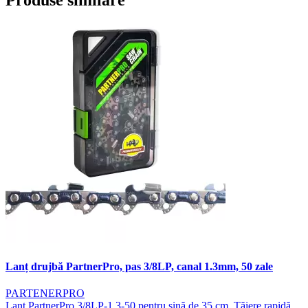
Lanț drujbă PartnerPro, pas 3/8LP, canal 1.3mm, 50 zale
PARTENERPRO
Lanț PartnerPro 3/8LP-1.3-50 pentru șină de 35 cm. Tăiere rapidă,