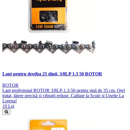
Lant pentru drujba 25 dinti, 3/8LP 1.3 50 ROTOR
ROTOR
Lanț profesional ROTOR 3/8LP-1.3-50 pentru șină de 35 cm. Oțel
tratat, tăiere precisă și vibrații reduse. Calitate la Scule si Unelte La
Lorena!
19 Lei