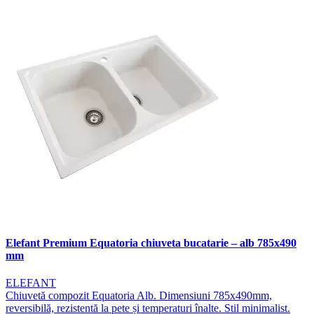
Elefant Premium Equatoria chiuveta bucatarie – alb 785x490
mm
ELEFANT
Chiuvetă compozit Equatoria Alb. Dimensiuni 785x490mm,
reversibilă, rezistentă la pete și temperaturi înalte. Stil minimalist.