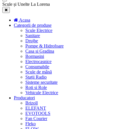
Scule și Unelte La Lorena
Acasa
Categorii de produse
Scule Electrice
Sanitare
Drujbe
Pompe & Hidrofoare
Casa si Gradina
Bormasini
Electrocasnice
Consumabile
Scule de mână
Stații Radio
Sisteme securitate
Roti si Role
Vehicule Electrice
Producatori
Brizoll
ELEFANT
EVOTOOLS
Fan Courier
Fleko
FLOW