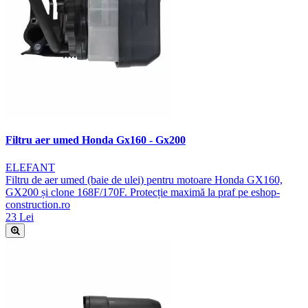
Filtru aer umed Honda Gx160 - Gx200
ELEFANT
Filtru de aer umed (baie de ulei) pentru motoare Honda GX160,
GX200 și clone 168F/170F. Protecție maximă la praf pe eshop-
construction.ro
23 Lei