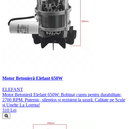
Motor Betonieră Elefant 650W
ELEFANT
Motor Betonieră Elefant 650W: Bobinaj cupru pentru durabilitate,
2700 RPM. Puternic, silențios și rezistent la uzură. Calitate pe Scule
și Unelte La Lorena!
310 Lei