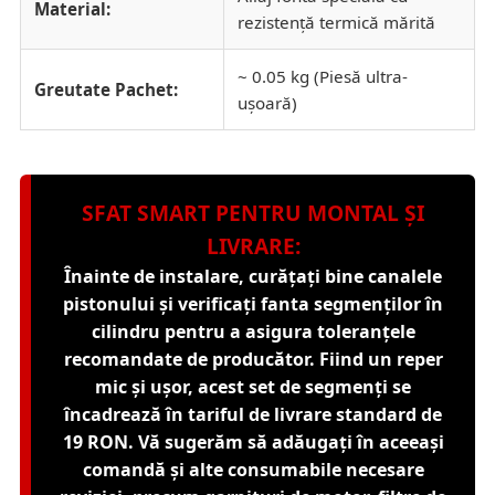
Material:
rezistență termică mărită
~ 0.05 kg (Piesă ultra-
Greutate Pachet:
ușoară)
SFAT SMART PENTRU MONTAL ȘI
LIVRARE:
Înainte de instalare, curățați bine canalele
pistonului și verificați fanta segmenților în
cilindru pentru a asigura toleranțele
recomandate de producător. Fiind un reper
mic și ușor, acest set de segmenți se
încadrează în tariful de livrare standard de
19 RON. Vă sugerăm să adăugați în aceeași
comandă și alte consumabile necesare