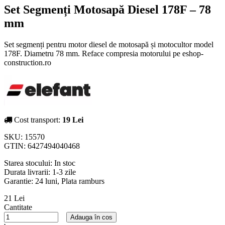
Set Segmenți Motosapă Diesel 178F – 78
mm
Set segmenți pentru motor diesel de motosapă și motocultor model
178F. Diametru 78 mm. Reface compresia motorului pe eshop-
construction.ro
Cost transport:
19 Lei
SKU:
15570
GTIN:
6427494040468
Starea stocului:
In stoc
Durata livrarii:
1-3 zile
Garantie: 24 luni, Plata ramburs
21 Lei
Cantitate
Adauga în cos