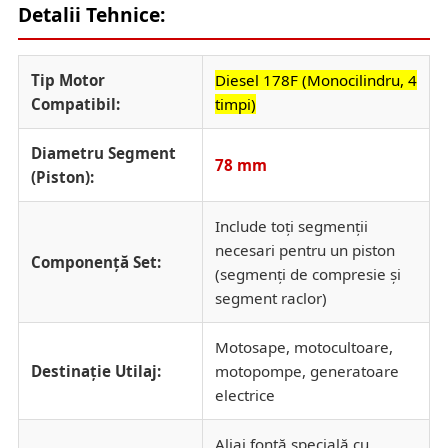
Detalii Tehnice:
Tip Motor
Diesel 178F (Monocilindru, 4
Compatibil:
timpi)
Diametru Segment
78 mm
(Piston):
Include toți segmenții
necesari pentru un piston
Componență Set:
(segmenți de compresie și
segment raclor)
Motosape, motocultoare,
Destinație Utilaj:
motopompe, generatoare
electrice
Aliaj fontă specială cu