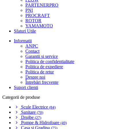
PARTENERPRO
PNI
PROCRAFT
ROTOR
YAMAMOTO
Sfaturi Utile
Informatii
ANPC
Contact
Garantii si service
Politica de confidentialitate
Politica de expediere
Politica de retur
Despre noi
Întrebări frecvente
Suport clienti
Categorii de produse
Scule Electrice
(84)
Sanitare
(70)
Drujbe
(27)
Pompe & Hidrofoare
(49)
Casa si Gradina
(75)