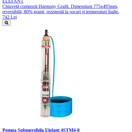
ELEFANT
Chiuvetă compozit Harmony Grafit. Dimensiuni 775x495mm,
reversibilă, 80% granit, rezistentă la șocuri și temperaturi înalte.
742 Lei
Pompa Submersibila Elefant 4STM4-8