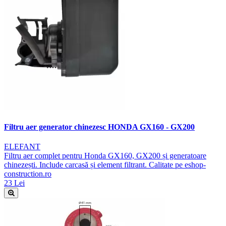
Filtru aer generator chinezesc HONDA GX160 - GX200
ELEFANT
Filtru aer complet pentru Honda GX160, GX200 și generatoare
chinezești. Include carcasă și element filtrant. Calitate pe eshop-
construction.ro
23 Lei