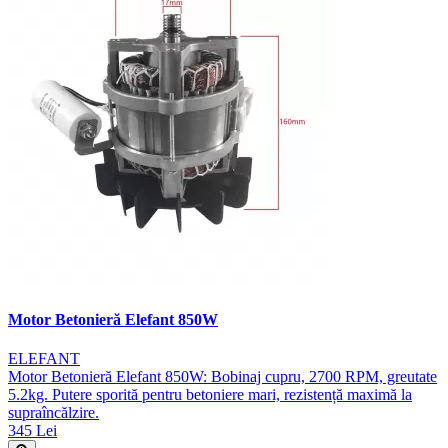
Motor Betonieră Elefant 850W
ELEFANT
Motor Betonieră Elefant 850W: Bobinaj cupru, 2700 RPM, greutate
5.2kg. Putere sporită pentru betoniere mari, rezistență maximă la
supraîncălzire.
345 Lei