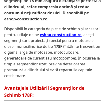
segmenți de 78 mm asigură o etanșare perfectă a
cilindrului, refac compresia optimă și reduc
consumul nejustificat de ulei. Disponibili pe
eshop-construction.ro.
Disponibili în categoria de piese de schimb și accesorii
pentru utilaje de pe
eshop-construction.ro
, acești
segmenți sunt proiectați special pentru motoarele
diesel monocilindrice de tip
178F
(întâlnite frecvent pe
o gamă largă de motosape, motocultoare,
generatoare de curent sau motopompe). Înlocuirea la
timp a segmenților uzați previne deteriorarea
prematură a cilindrului și evită reparațiile capitale
costisitoare.
Avantajele Utilizării Segmenților de
Schimb 178F: