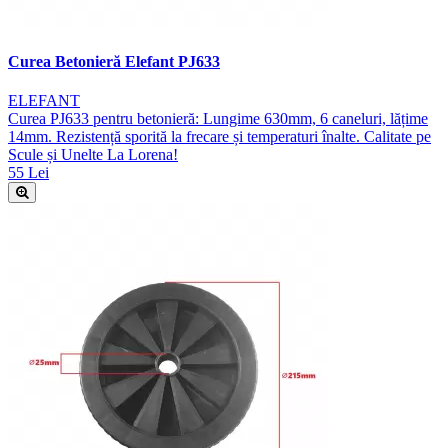
Curea Betonieră Elefant PJ633
ELEFANT
Curea PJ633 pentru betonieră: Lungime 630mm, 6 caneluri, lățime
14mm. Rezistență sporită la frecare și temperaturi înalte. Calitate pe
Scule și Unelte La Lorena!
55 Lei