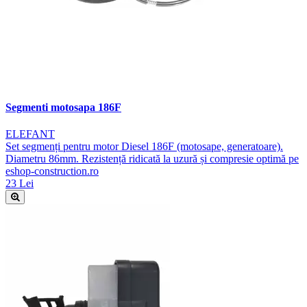
Segmenti motosapa 186F
ELEFANT
Set segmenți pentru motor Diesel 186F (motosape, generatoare).
Diametru 86mm. Rezistență ridicată la uzură și compresie optimă pe
eshop-construction.ro
23 Lei