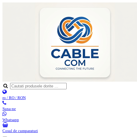
ro / RO / RON
Suna-ne
Whatsapp
Cosul de cumparaturi