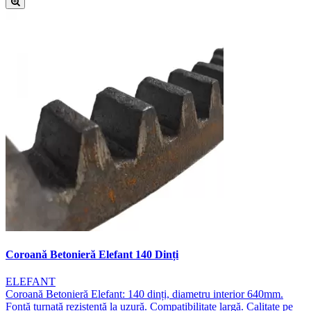
Coroană Betonieră Elefant 140 Dinți
ELEFANT
Coroană Betonieră Elefant: 140 dinți, diametru interior 640mm.
Fontă turnată rezistentă la uzură. Compatibilitate largă. Calitate pe