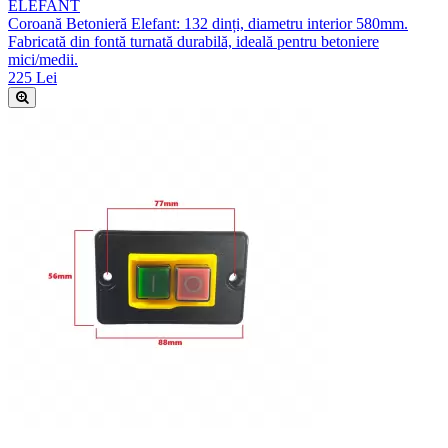
ELEFANT
Coroană Betonieră Elefant: 132 dinți, diametru interior 580mm.
Fabricată din fontă turnată durabilă, ideală pentru betoniere
mici/medii.
225 Lei