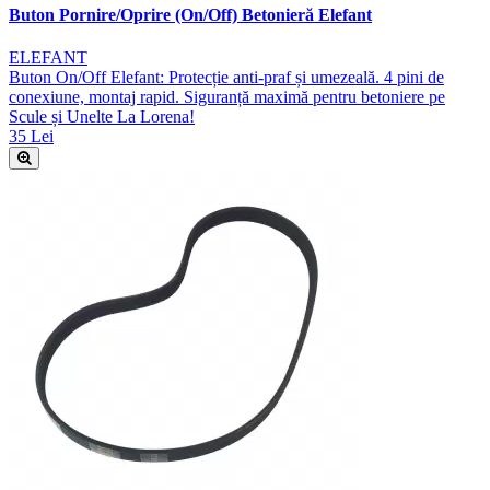
Buton Pornire/Oprire (On/Off) Betonieră Elefant
ELEFANT
Buton On/Off Elefant: Protecție anti-praf și umezeală. 4 pini de
conexiune, montaj rapid. Siguranță maximă pentru betoniere pe
Scule și Unelte La Lorena!
35 Lei