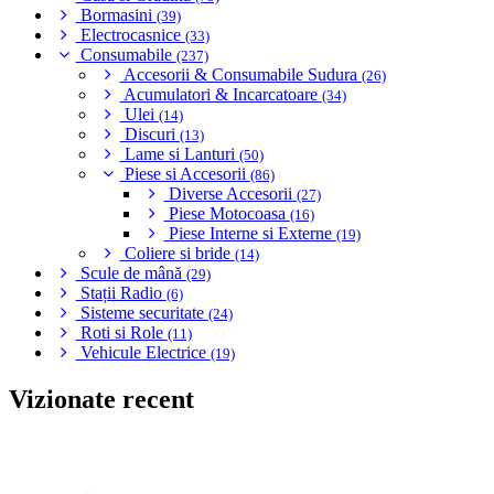
Bormasini
(39)
Electrocasnice
(33)
Consumabile
(237)
Accesorii & Consumabile Sudura
(26)
Acumulatori & Incarcatoare
(34)
Ulei
(14)
Discuri
(13)
Lame si Lanturi
(50)
Piese si Accesorii
(86)
Diverse Accesorii
(27)
Piese Motocoasa
(16)
Piese Interne si Externe
(19)
Coliere si bride
(14)
Scule de mână
(29)
Stații Radio
(6)
Sisteme securitate
(24)
Roti si Role
(11)
Vehicule Electrice
(19)
Vizionate recent