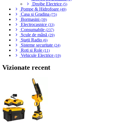
Drujbe Electrice
(5)
Pompe & Hidrofoare
(49)
Casa si Gradina
(75)
Bormasini
(39)
Electrocasnice
(33)
Consumabile
(237)
Scule de mână
(29)
Stații Radio
(6)
Sisteme securitate
(24)
Roti si Role
(11)
Vehicule Electrice
(19)
Vizionate recent