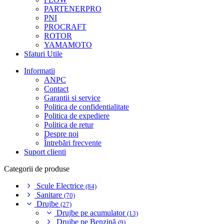
PARTENERPRO
PNI
PROCRAFT
ROTOR
YAMAMOTO
Sfaturi Utile
Informatii
ANPC
Contact
Garantii si service
Politica de confidentialitate
Politica de expediere
Politica de retur
Despre noi
Întrebări frecvente
Suport clienti
Categorii de produse
Scule Electrice
(84)
Sanitare
(70)
Drujbe
(27)
Drujbe pe acumulator
(13)
Drujbe pe Benzină
(9)