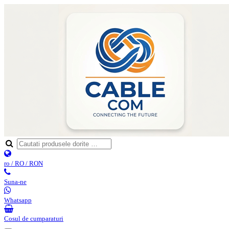
ro / RO / RON
Suna-ne
Whatsapp
Cosul de cumparaturi