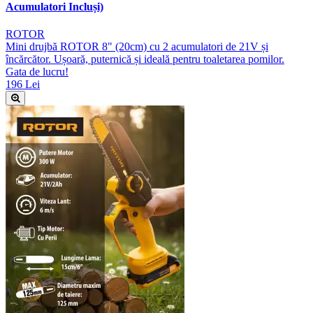
Acumulatori Incluși)
ROTOR
Mini drujbă ROTOR 8" (20cm) cu 2 acumulatori de 21V și
încărcător. Ușoară, puternică și ideală pentru toaletarea pomilor.
Gata de lucru!
196 Lei