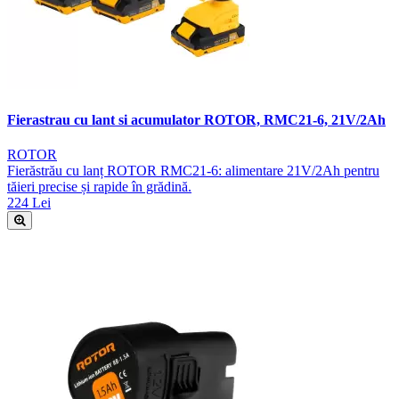
Fierastrau cu lant si acumulator ROTOR, RMC21-6, 21V/2Ah
ROTOR
Fierăstrău cu lanț ROTOR RMC21-6: alimentare 21V/2Ah pentru
tăieri precise și rapide în grădină.
224 Lei