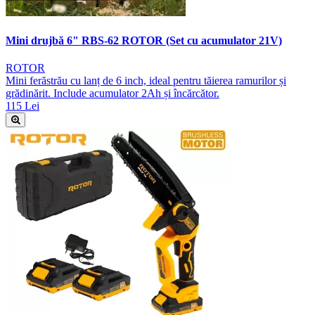
Mini drujbă 6" RBS-62 ROTOR (Set cu acumulator 21V)
ROTOR
Mini ferăstrău cu lanț de 6 inch, ideal pentru tăierea ramurilor și
grădinărit. Include acumulator 2Ah și încărcător.
115 Lei