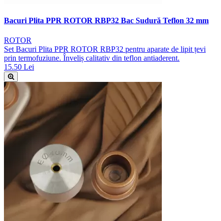
Bacuri Plita PPR ROTOR RBP32 Bac Sudură Teflon 32 mm
ROTOR
Set Bacuri Plita PPR ROTOR RBP32 pentru aparate de lipit țevi
prin termofuziune. Înveliș calitativ din teflon antiaderent.
15.50 Lei