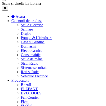
Scule și Unelte La Lorena
Acasa
Categorii de produse
Scule Electrice
Sanitare
Drujbe
Pompe & Hidrofoare
Casa si Gradina
Bormasini
Electrocasnice
Consumabile
Scule de mână
Stații Radio
Sisteme securitate
Roti si Role
Vehicule Electrice
Producatori
Brizoll
ELEFANT
EVOTOOLS
Fan Courier
Fleko
FLOW