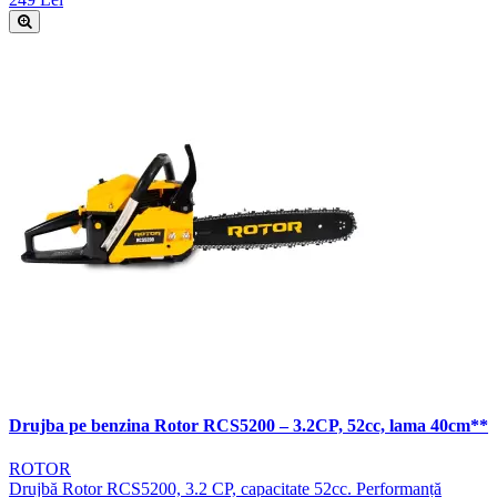
Drujba pe benzina Rotor RCS5200 – 3.2CP, 52cc, lama 40cm**
ROTOR
Drujbă Rotor RCS5200, 3.2 CP, capacitate 52cc. Performanță