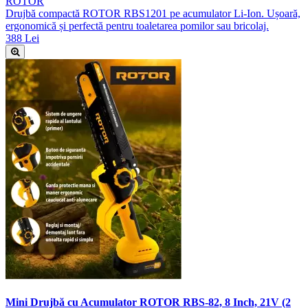
ROTOR
Drujbă compactă ROTOR RBS1201 pe acumulator Li-Ion. Ușoară,
ergonomică și perfectă pentru toaletarea pomilor sau bricolaj.
388 Lei
Mini Drujbă cu Acumulator ROTOR RBS-82, 8 Inch, 21V (2