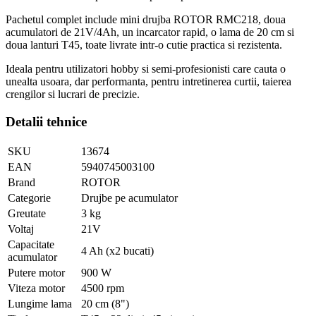
Pachetul complet include mini drujba ROTOR RMC218, doua
acumulatori de 21V/4Ah, un incarcator rapid, o lama de 20 cm si
doua lanturi T45, toate livrate intr-o cutie practica si rezistenta.
Ideala pentru utilizatori hobby si semi-profesionisti care cauta o
unealta usoara, dar performanta, pentru intretinerea curtii, taierea
crengilor si lucrari de precizie.
Detalii tehnice
SKU
13674
EAN
5940745003100
Brand
ROTOR
Categorie
Drujbe pe acumulator
Greutate
3 kg
Voltaj
21V
Capacitate
4 Ah (x2 bucati)
acumulator
Putere motor
900 W
Viteza motor
4500 rpm
Lungime lama
20 cm (8")