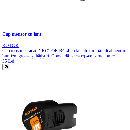
Cap monsor cu lant
ROTOR
Cap mosor caracatiță ROTOR RC-4 cu lanț de drujbă. Ideal pentru
buruieni groase și hățișuri. Comandă pe eshop-construction.ro!
35 Lei