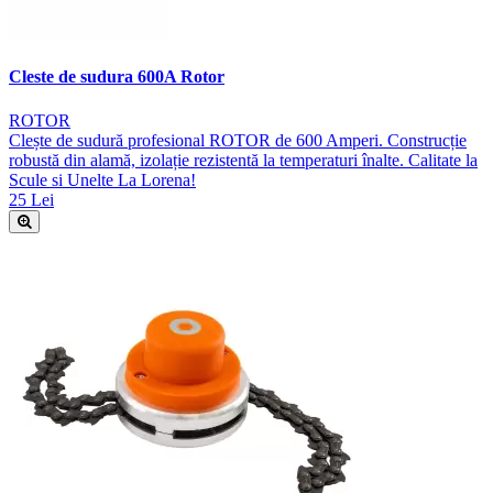
Cleste de sudura 600A Rotor
ROTOR
Clește de sudură profesional ROTOR de 600 Amperi. Construcție
robustă din alamă, izolație rezistentă la temperaturi înalte. Calitate la
Scule si Unelte La Lorena!
25 Lei