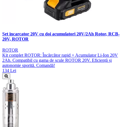
Set incarcator 20V cu doi acumulatori 20V/2Ah Rotor, RCB-
20V, ROTOR
ROTOR
Kit complet ROTOR: Încărcător rapid + Acumulator Li-Ion 20V
2Ah. Compatibil cu gama de scule ROTOR 20V. Eficiență și
autonomie sporită. Comandă!
134 Lei