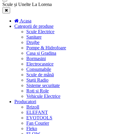
Scule și Unelte La Lorena
Acasa
Categorii de produse
Scule Electrice
Sanitare
Drujbe
Pompe & Hidrofoare
Casa si Gradina
Bormasini
Electrocasnice
Consumabile
Scule de mână
Stații Radio
Sisteme securitate
Roti si Role
Vehicule Electrice
Producatori
Brizoll
ELEFANT
EVOTOOLS
Fan Courier
Fleko
FLOW