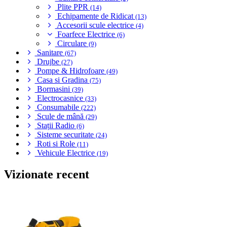
Plite PPR
(14)
Echipamente de Ridicat
(13)
Accesorii scule electrice
(4)
Foarfece Electrice
(6)
Circulare
(9)
Sanitare
(67)
Drujbe
(27)
Pompe & Hidrofoare
(49)
Casa si Gradina
(75)
Bormasini
(39)
Electrocasnice
(33)
Consumabile
(222)
Scule de mână
(29)
Stații Radio
(6)
Sisteme securitate
(24)
Roti si Role
(11)
Vehicule Electrice
(19)
Vizionate recent