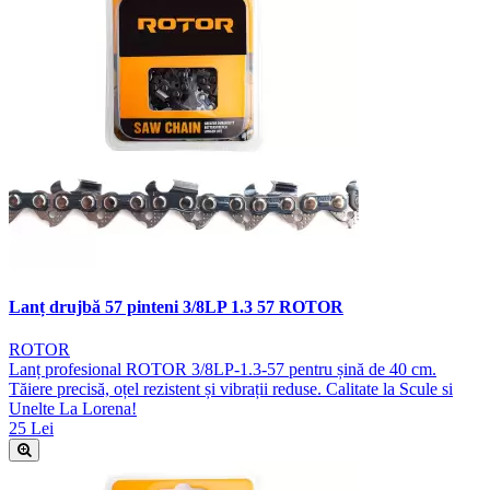
Lanț drujbă 57 pinteni 3/8LP 1.3 57 ROTOR
ROTOR
Lanț profesional ROTOR 3/8LP-1.3-57 pentru șină de 40 cm.
Tăiere precisă, oțel rezistent și vibrații reduse. Calitate la Scule si
Unelte La Lorena!
25 Lei