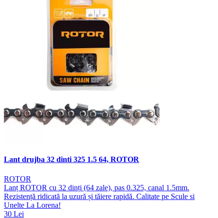
Lant drujba 32 dinti 325 1.5 64, ROTOR
ROTOR
Lanț ROTOR cu 32 dinți (64 zale), pas 0.325, canal 1.5mm.
Rezistență ridicată la uzură și tăiere rapidă. Calitate pe Scule si
Unelte La Lorena!
30 Lei