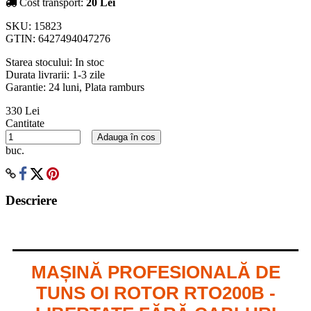
Cost transport:
20 Lei
SKU:
15823
GTIN:
6427494047276
Starea stocului:
In stoc
Durata livrarii:
1-3 zile
Garantie: 24 luni, Plata ramburs
330 Lei
Cantitate
Adauga în cos
buc.
Descriere
MAȘINĂ PROFESIONALĂ DE
TUNS OI ROTOR RTO200B -