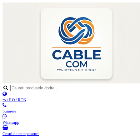
ro / RO / RON
Suna-ne
Whatsapp
Cosul de cumparaturi