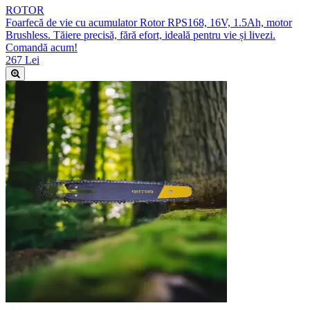
ROTOR
Foarfecă de vie cu acumulator Rotor RPS168, 16V, 1.5Ah, motor
Brushless. Tăiere precisă, fără efort, ideală pentru vie și livezi.
Comandă acum!
267 Lei