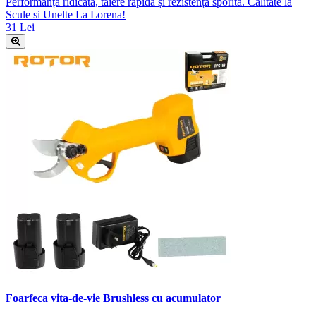
Performanță ridicată, tăiere rapidă și rezistență sporită. Calitate la
Scule si Unelte La Lorena!
31 Lei
Foarfeca vita-de-vie Brushless cu acumulator