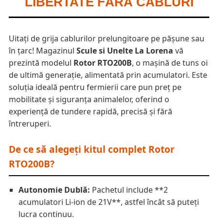
LIBERTATE FĂRĂ CABLURI
Uitați de grija cablurilor prelungitoare pe pășune sau
în țarc! Magazinul
Scule si Unelte La Lorena
vă
prezintă modelul
Rotor RTO200B
, o mașină de tuns oi
de ultimă generație, alimentată prin acumulatori. Este
soluția ideală pentru fermierii care pun preț pe
mobilitate și siguranța animalelor, oferind o
experiență de tundere rapidă, precisă și fără
întreruperi.
De ce să alegeți kitul complet Rotor
RTO200B?
Autonomie Dublă:
Pachetul include **2
acumulatori Li-ion de 21V**, astfel încât să puteți
lucra continuu.