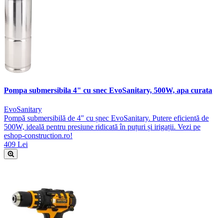
Pompa submersibila 4" cu snec EvoSanitary, 500W, apa curata
EvoSanitary
Pompă submersibilă de 4" cu șnec EvoSanitary. Putere eficientă de
500W, ideală pentru presiune ridicată în puțuri și irigații. Vezi pe
eshop-construction.ro!
409 Lei