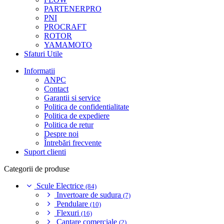
PARTENERPRO
PNI
PROCRAFT
ROTOR
YAMAMOTO
Sfaturi Utile
Informatii
ANPC
Contact
Garantii si service
Politica de confidentialitate
Politica de expediere
Politica de retur
Despre noi
Întrebări frecvente
Suport clienti
Categorii de produse
Scule Electrice
(84)
Invertoare de sudura
(7)
Pendulare
(10)
Flexuri
(16)
Cantare comerciale
(2)