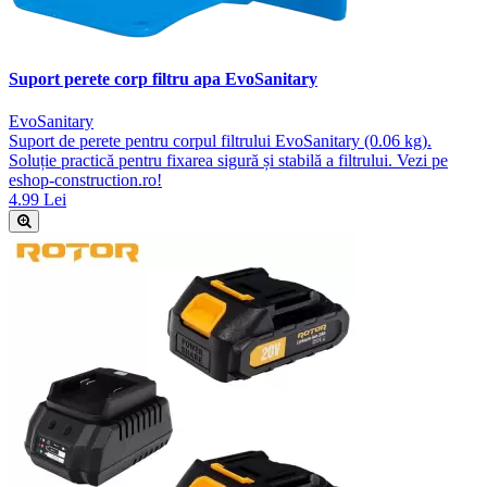
Suport perete corp filtru apa EvoSanitary
EvoSanitary
Suport de perete pentru corpul filtrului EvoSanitary (0.06 kg).
Soluție practică pentru fixarea sigură și stabilă a filtrului. Vezi pe
eshop-construction.ro!
4.99 Lei