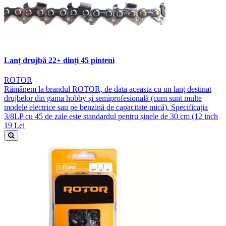
Lanț drujbă 22+ dinți 45 pinteni
ROTOR
Rămânem la brandul ROTOR, de data aceasta cu un lanț destinat
drujbelor din gama hobby și semiprofesională (cum sunt multe
modele electrice sau pe benzină de capacitate mică). Specificația
3/8LP cu 45 de zale este standardul pentru șinele de 30 cm (12 inch
19 Lei