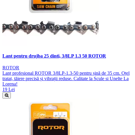
Lant pentru drujba 25 dinti, 3/8LP 1.3 50 ROTOR
ROTOR
Lanț profesional ROTOR 3/8LP-1.3-50 pentru șină de 35 cm. Oțel
tratat, tăiere precisă și vibrații reduse. Calitate la Scule si Unelte La
Lorena!
19 Lei