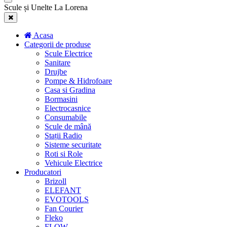
Scule și Unelte La Lorena
Acasa
Categorii de produse
Scule Electrice
Sanitare
Drujbe
Pompe & Hidrofoare
Casa si Gradina
Bormasini
Electrocasnice
Consumabile
Scule de mână
Stații Radio
Sisteme securitate
Roti si Role
Vehicule Electrice
Producatori
Brizoll
ELEFANT
EVOTOOLS
Fan Courier
Fleko
FLOW