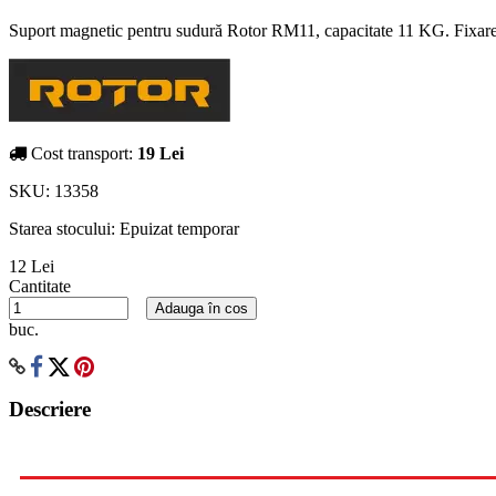
Suport magnetic pentru sudură Rotor RM11, capacitate 11 KG. Fixare p
Cost transport:
19 Lei
SKU:
13358
Starea stocului:
Epuizat temporar
12 Lei
Cantitate
Adauga în cos
buc.
Descriere