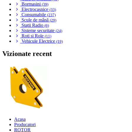
Bormasini
(39)
Electrocasnice
(33)
Consumabile
(237)
Scule de mână
(29)
Stații Radio
(6)
Sisteme securitate
(24)
Roti si Role
(11)
Vehicule Electrice
(19)
Vizionate recent
Acasa
Producatori
ROTOR