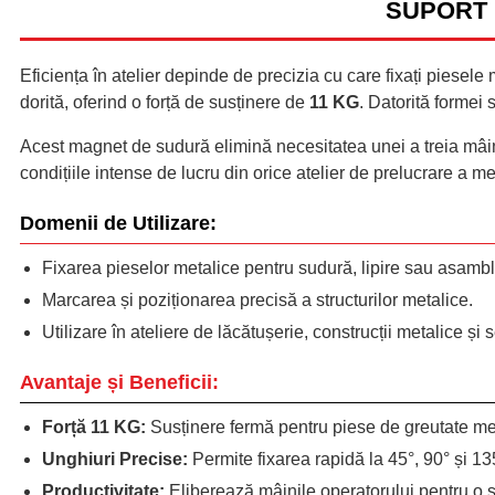
SUPORT 
Eficiența în atelier depinde de precizia cu care fixați piesele
dorită, oferind o forță de susținere de
11 KG
. Datorită formei 
Acest magnet de sudură elimină necesitatea unei a treia mâini
condițiile intense de lucru din orice atelier de prelucrare a me
Domenii de Utilizare:
Fixarea pieselor metalice pentru sudură, lipire sau asambl
Marcarea și poziționarea precisă a structurilor metalice.
Utilizare în ateliere de lăcătușerie, construcții metalice și s
Avantaje și Beneficii:
Forță 11 KG:
Susținere fermă pentru piese de greutate me
Unghiuri Precise:
Permite fixarea rapidă la 45°, 90° și 13
Productivitate:
Eliberează mâinile operatorului pentru o s