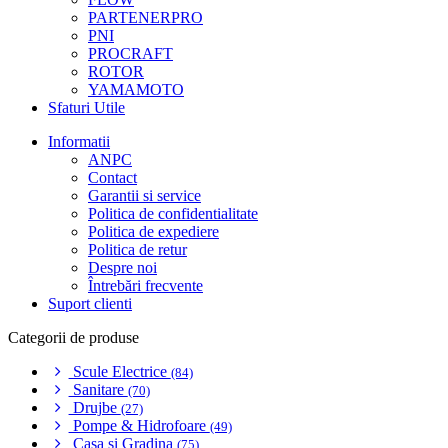
PARTENERPRO
PNI
PROCRAFT
ROTOR
YAMAMOTO
Sfaturi Utile
Informatii
ANPC
Contact
Garantii si service
Politica de confidentialitate
Politica de expediere
Politica de retur
Despre noi
Întrebări frecvente
Suport clienti
Categorii de produse
Scule Electrice
(84)
Sanitare
(70)
Drujbe
(27)
Pompe & Hidrofoare
(49)
Casa si Gradina
(75)