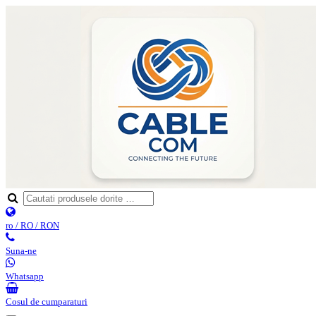
ro / RO / RON
Suna-ne
Whatsapp
Cosul de cumparaturi