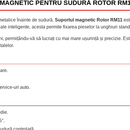
MAGNETIC PENTRU SUDURĂ ROTOR RM11
 metalice înainte de sudură.
Suportul magnetic Rotor RM11
est
sale inteligente, acesta permite fixarea pieselor la unghiuri stan
, permițându-vă să lucrați cu mai mare ușurință și precizie. Este
talelor.
are.
ervice-uri auto.
die.
5°.
udură controlată.